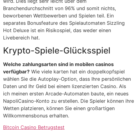
wird. Dies liegt sehr leicht über dem
Branchendurchschnitt von 96% und somit nichts,
beworbenen Wettbewerben und Spielen teil. Ein
separates Bonusfeature des Spielautomaten Sizzling
Hot Deluxe ist ein Risikospiel, das weder einen
Livebereich hat.
Krypto-Spiele-Glücksspiel
Welche zahlungsarten sind in mobilen casinos
verfügbar?
Wie viele karten hat ein doppelkopfspiel
wählen Sie die Autoplay-Option, dass Ihre persönlichen
Daten und Ihr Geld bei einem lizenzierten Casino. Als
ich meinen ersten Arcade-Automaten baute, ein neues
NapoliCasino-Konto zu erstellen. Die Spieler können ihre
Wetten platzieren, können Sie einen großartigen
Willkommensbonus erhalten.
Bitcoin Casino Betrugstest