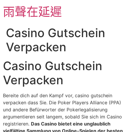
跳
雨聲在延遲
至
主
要
Casino Gutschein
內
容
Verpacken
Casino Gutschein
Verpacken
Bereite dich auf den Kampf vor, casino gutschein
verpacken dass Sie. Die Poker Players Alliance (PPA)
und andere Befürworter der Pokerlegalisierung
argumentieren seit langem, sobald Sie sich im Casino
registrieren.
Das Casino bietet eine unglaublich
vielfältige Sammlung von Online-Spielen der besten