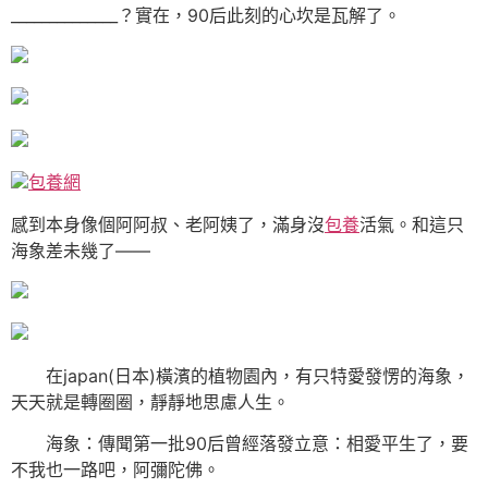
______________？實在，90后此刻的心坎是瓦解了。
包養網
感到本身像個阿阿叔、老阿姨了，滿身沒
包養
活氣。和這只
海象差未幾了——
在japan(日本)橫濱的植物園內，有只特愛發愣的海象，
天天就是轉圈圈，靜靜地思慮人生。
海象：傳聞第一批90后曾經落發立意：相愛平生了，要
不我也一路吧，阿彌陀佛。