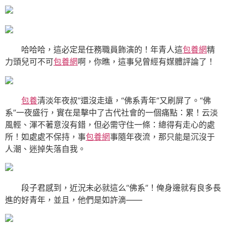
哈哈哈，這必定是任務職員飾演的！年青人這
包養網
精
力頭兒可不可
包養網
啊，你瞧，這事兒曾經有媒體評論了！
包養
清淡年夜叔”還沒走遠，“佛系青年”又刷屏了。“佛
系”一夜盛行，實在是擊中了古代社會的一個痛點：累！云淡
風輕、渾不著意沒有錯，但必需守住一條：總得有走心的處
所！如處處不保持，事
包養網
事隨年夜流，那只能是沉沒于
人潮、迷掉失落自我。
段子君感到，近況未必就這么“佛系”！俺身邊就有良多長
進的好青年，並且，他們是如許滴——