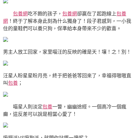
包養網
吃不飽的孩子，
包養網
卻贏在了起跑線上
包養
網
！終于了解本身此刻為什么獨身了！段子君感到，一小我
住的童鞋們可以養只狗，保準給本身帶來不少的歡喜。
男主人放工回家，家里喵汪的反映的確是天！壤！之！別！
汪星人盼星星盼月亮，終于把爸爸等回來了，幸福得嗷嗷直
叫
包養
；
喵星人則淡定
包養
一瞥，幽幽途經。一個高冷一個瘋
癲，這反差可以說是相當心愛了！
吸貓派VS吸狗派，就問你站哪一邊呢？