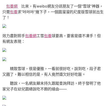
包養網
比來，有weibo網友分送朋友了一個“雪球”神器，
只需
包養
求“咔咔咔”幾下子，一個圓溜溜的尺度版雪球就出生
了！
效力盡對照手
包養網
工雪
包養
球要高，要害是還不凍手！但
有網友表現：
精致雪球，很是優雅，一看就很好吃。說到吃，段子君
又餓了，難以相信的是，有人竟然還欠好好吃飯。
聽說，一名網友顛末持久跟蹤查詢拜訪，終于發明了他
家兒子在幼兒園總說吃不飽的緣由——