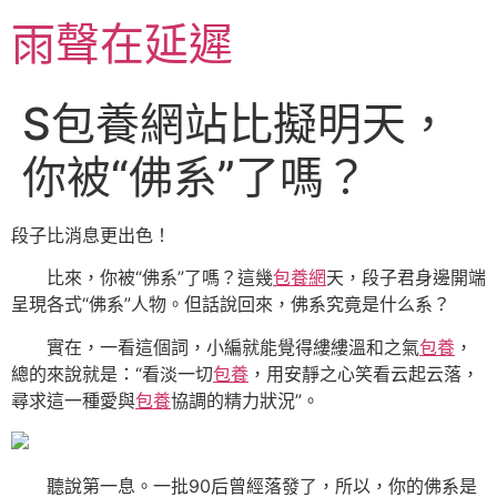
跳
雨聲在延遲
至
主
要
S包養網站比擬明天，
內
容
你被“佛系”了嗎？
段子比消息更出色！
比來，你被“佛系”了嗎？這幾
包養網
天，段子君身邊開端
呈現各式“佛系”人物。但話說回來，佛系究竟是什么系？
實在，一看這個詞，小編就能覺得縷縷溫和之氣
包養
，
總的來說就是：“看淡一切
包養
，用安靜之心笑看云起云落，
尋求這一種愛與
包養
協調的精力狀況”。
聽說第一息。一批90后曾經落發了，所以，你的佛系是