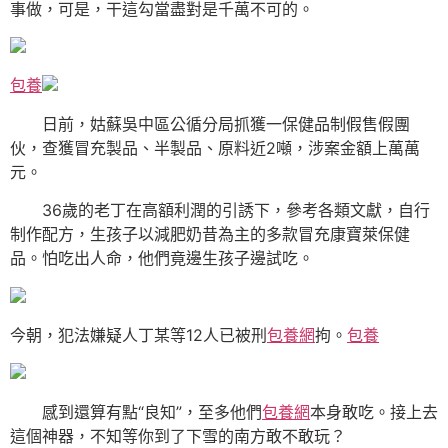
事做，可是，干這勾當盡對是千萬不可的。
包養
日前，姑蘇吳中區公循分局抓獲一保健品制假售假團
伙，查獲冒充製品、半製品、原料近2噸，涉案金額上萬萬
元。
36歲的老丁在高額利潤的引誘下，參考各類文獻，自行
制作配方，生孩子以減肥奶昔為主的多款冒充康寶萊保健
品。怕吃出人命，他們竟邊生孩子邊試吃。
今朝，犯法嫌疑人丁某等12人已被刑
包養網
拘。
包養
感到還算有點“良知”，至多他們
包養網
本身敢吃。接上去
這個神器，不知等你到了下雪的南方敢不敢玩？