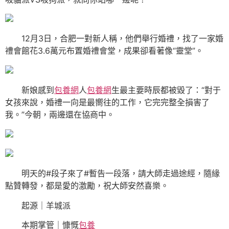
12月3日，合肥一對新人稱，他們舉行婚禮，找了一家婚
禮會館花3.6萬元布置婚禮會堂，成果卻看著像“靈堂”。
新娘感到
包養網
人
包養網
生最主要時辰都被毀了：“對于
女孩來說，婚禮一向是最嚮往的工作，它完完整全損害了
我。”今朝，兩邊還在協商中。
明天的#段子來了#暫告一段落，請大師走過途經，隨緣
點贊轉發，都是愛的激勵，祝大師安然喜樂。
起源｜羊城派
本期掌管｜慷慨
包養