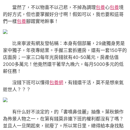
當然了，不以物喜不以己悲，不掉為調理
包養
心
包養
境
的好方式，但也要掌握好分寸啊！假如可以，我也要和這哥
們一樣
包養
腳踏實地幹事！
比來寧波有網友發帖稱：本身有個部屬，29歲獨身男是
家中獨子，年夜專結業。手握三套拆遷房，還有一套150平的
店面房；一家三口每年光房錢就有40-50萬元，房產估值
2000多萬元！他竟然還干著早九晚六，每月5000多元的低
薪任務！
沒錢下班可以懂得
包養網
，有錢還干活，莫不是想來氣
逝世人？？？
有什么好不淡定的，的「書噴鼻佳麗」抽像。葉秋鎖作
為佈景人物之一，在第有錢莫非連下班的權利都沒有了嗎？
並且人一旦閑起來，就廢了。所以常日里，總得給本身找點