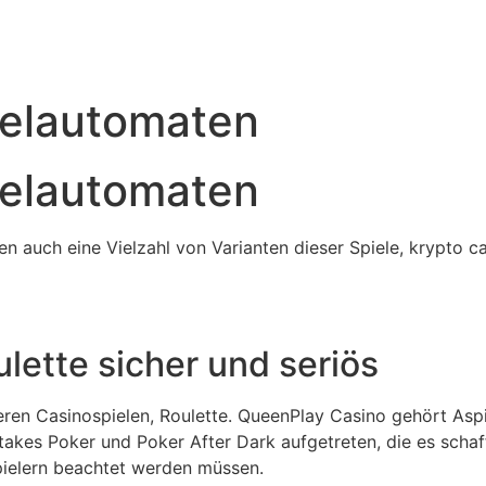
ielautomaten
ielautomaten
ten auch eine Vielzahl von Varianten dieser Spiele, krypto 
ulette sicher und seriös
ren Casinospielen, Roulette. QueenPlay Casino gehört Aspi
takes Poker und Poker After Dark aufgetreten, die es schaf
pielern beachtet werden müssen.