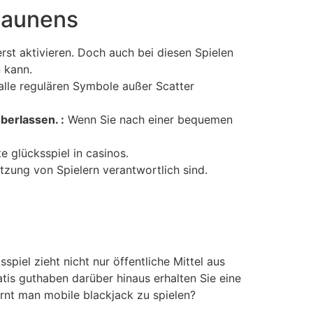
staunens
rst aktivieren. Doch auch bei diesen Spielen
n kann.
lle regulären Symbole außer Scatter
berlassen. :
Wenn Sie nach einer bequemen
te glücksspiel in casinos.
tzung von Spielern verantwortlich sind.
piel zieht nicht nur öffentliche Mittel aus
tis guthaben darüber hinaus erhalten Sie eine
rnt man mobile blackjack zu spielen?