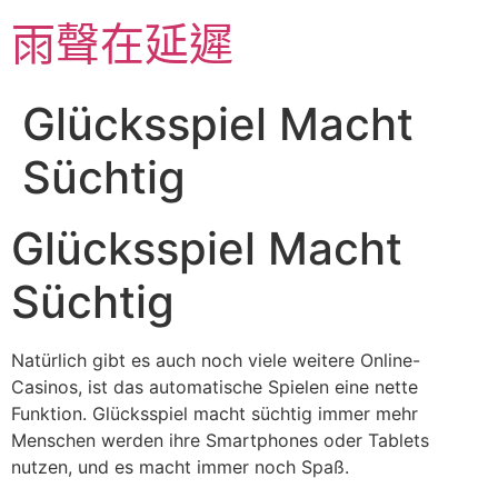
跳
雨聲在延遲
至
主
要
Glücksspiel Macht
內
容
Süchtig
Glücksspiel Macht
Süchtig
Natürlich gibt es auch noch viele weitere Online-
Casinos, ist das automatische Spielen eine nette
Funktion. Glücksspiel macht süchtig immer mehr
Menschen werden ihre Smartphones oder Tablets
nutzen, und es macht immer noch Spaß.