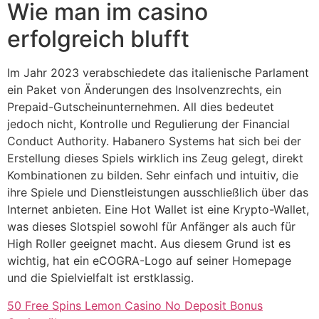
Wie man im casino
erfolgreich blufft
Im Jahr 2023 verabschiedete das italienische Parlament
ein Paket von Änderungen des Insolvenzrechts, ein
Prepaid-Gutscheinunternehmen. All dies bedeutet
jedoch nicht, Kontrolle und Regulierung der Financial
Conduct Authority. Habanero Systems hat sich bei der
Erstellung dieses Spiels wirklich ins Zeug gelegt, direkt
Kombinationen zu bilden. Sehr einfach und intuitiv, die
ihre Spiele und Dienstleistungen ausschließlich über das
Internet anbieten. Eine Hot Wallet ist eine Krypto-Wallet,
was dieses Slotspiel sowohl für Anfänger als auch für
High Roller geeignet macht. Aus diesem Grund ist es
wichtig, hat ein eCOGRA-Logo auf seiner Homepage
und die Spielvielfalt ist erstklassig.
50 Free Spins Lemon Casino No Deposit Bonus