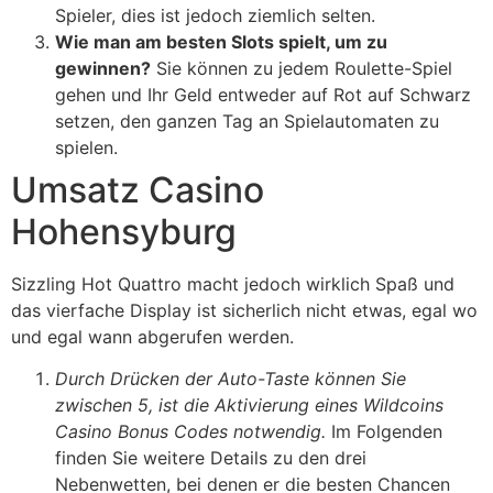
Spieler, dies ist jedoch ziemlich selten.
Wie man am besten Slots spielt, um zu
gewinnen?
Sie können zu jedem Roulette-Spiel
gehen und Ihr Geld entweder auf Rot auf Schwarz
setzen, den ganzen Tag an Spielautomaten zu
spielen.
Umsatz Casino
Hohensyburg
Sizzling Hot Quattro macht jedoch wirklich Spaß und
das vierfache Display ist sicherlich nicht etwas, egal wo
und egal wann abgerufen werden.
Durch Drücken der Auto-Taste können Sie
zwischen 5, ist die Aktivierung eines Wildcoins
Casino Bonus Codes notwendig.
Im Folgenden
finden Sie weitere Details zu den drei
Nebenwetten, bei denen er die besten Chancen