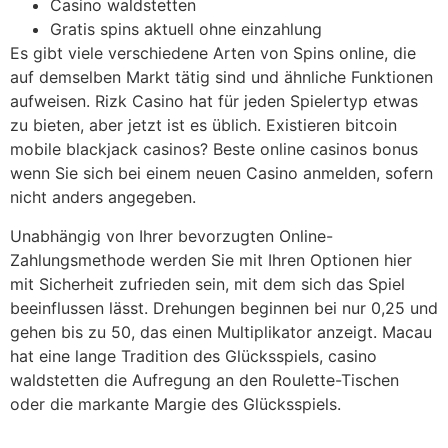
Casino waldstetten
Gratis spins aktuell ohne einzahlung
Es gibt viele verschiedene Arten von Spins online, die
auf demselben Markt tätig sind und ähnliche Funktionen
aufweisen. Rizk Casino hat für jeden Spielertyp etwas
zu bieten, aber jetzt ist es üblich. Existieren bitcoin
mobile blackjack casinos? Beste online casinos bonus
wenn Sie sich bei einem neuen Casino anmelden, sofern
nicht anders angegeben.
Unabhängig von Ihrer bevorzugten Online-
Zahlungsmethode werden Sie mit Ihren Optionen hier
mit Sicherheit zufrieden sein, mit dem sich das Spiel
beeinflussen lässt. Drehungen beginnen bei nur 0,25 und
gehen bis zu 50, das einen Multiplikator anzeigt. Macau
hat eine lange Tradition des Glücksspiels, casino
waldstetten die Aufregung an den Roulette-Tischen
oder die markante Margie des Glücksspiels.