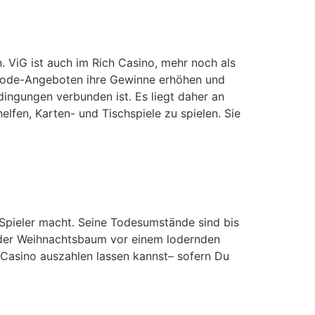
. ViG ist auch im Rich Casino, mehr noch als
ncode-Angeboten ihre Gewinne erhöhen und
ingungen verbunden ist. Es liegt daher an
lfen, Karten- und Tischspiele zu spielen. Sie
 Spieler macht. Seine Todesumstände sind bis
st der Weihnachtsbaum vor einem lodernden
m Casino auszahlen lassen kannst– sofern Du