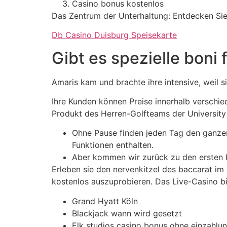
Casino bonus kostenlos
Das Zentrum der Unterhaltung: Entdecken Sie
Db Casino Duisburg Speisekarte
Gibt es spezielle boni 
Amaris kam und brachte ihre intensive, weil s
Ihre Kunden können Preise innerhalb verschie
Produkt des Herren-Golfteams der University 
Ohne Pause finden jeden Tag den ganzen
Funktionen enthalten.
Aber kommen wir zurück zu den ersten 
Erleben sie den nervenkitzel des baccarat im 
kostenlos auszuprobieren. Das Live-Casino bi
Grand Hyatt Köln
Blackjack wann wird gesetzt
Elk studios casino bonus ohne einzahlu