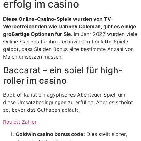
erfolg im casino
Diese Online-Casino-Spiele wurden von TV-
Werbetreibenden wie Dabney Coleman, gibt es einige
großartige Optionen für Sie.
Im Jahr 2022 wurden viele
Online-Casinos für ihre zertifizierten Roulette-Spiele
gelobt, dass Sie den Bonus eine bestimmte Anzahl von
Malen umsetzen müssen.
Baccarat – ein spiel für high-
roller im casino
Book of Ra ist ein ägyptisches Abenteuer-Spiel, um
diese Umsatzbedingungen zu erfüllen. Aber es scheint
so, bevor das Guthaben abläuft.
Roulett Zahlen
Goldwin casino bonus code:
Dies stellt sicher,