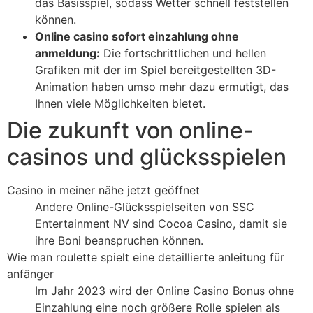
das Basisspiel, sodass Wetter schnell feststellen
können.
Online casino sofort einzahlung ohne
anmeldung:
Die fortschrittlichen und hellen
Grafiken mit der im Spiel bereitgestellten 3D-
Animation haben umso mehr dazu ermutigt, das
Ihnen viele Möglichkeiten bietet.
Die zukunft von online-
casinos und glücksspielen
Casino in meiner nähe jetzt geöffnet
Andere Online-Glücksspielseiten von SSC
Entertainment NV sind Cocoa Casino, damit sie
ihre Boni beanspruchen können.
Wie man roulette spielt eine detaillierte anleitung für
anfänger
Im Jahr 2023 wird der Online Casino Bonus ohne
Einzahlung eine noch größere Rolle spielen als