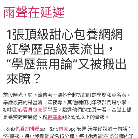
跳
雨聲在延遲
至
主
要
1張頂級甜心包養網網
內
容
紅學歷品級表流出，
“學歷無用論”又被搬出
來瞭？
前段時光，網下流傳著一張抖音超等網紅的學歷和真名表。
學歷最高的是薑濤，年夜專。其他網紅則年夜部門是小學、
初中
甜心寶貝包養網
學歷。點進他們的主頁一看，基礎上都
是獲贊跨越幾億、粉
包養網
絲2萬萬以上的量級。
&nb
包養網推薦
sp; &nb
包養
sp; 安迪·沃霍爾說過一句話：
“在將來，每小我都能成名15分鐘。每小我都能在15分鐘內知