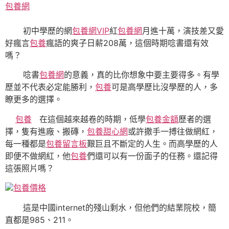
包養網
初中學歷的網
包養網VIP
紅
包養網
月進十萬，演技差又愛
好瘋言
包養
瘋語的爽子日薪208萬，這個時期唸書還有效
嗎？
唸書
包養網
的意義，真的比你想象中要主要得多。有學
歷並不代表必定能勝利，
包養
可是高學歷比沒學歷的人，多
瞭更多的選擇。
包養
在這個越來越卷的時期，低學
包養金額
歷者的選
擇，隻有進廠、搬磚，
包養甜心網
或許撒手一搏往做網紅，
每一種都是
包養留言板
艱巨且不斷定的人生。而高學歷的人
即便不做網紅，他
包養
們還可以有一份面子的任務。還記得
這張照片嗎？
包養價格
這是中國internet的殘山剩水，但他們的結業院校，簡
直都是985、211。