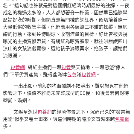
名。”這句話也許就是對這個網紅經濟時期最好的註解，一夜
成名的機遇太多瞭，人人都想著分一杯羹。固然早已過瞭學
歷論好漢的時期，但簡直毫無門檻的網紅界，確切培養瞭一
大量低俗的收集主播。他們應用各類毀三不雅的操縱、無底
線的行動，來到達博眼球、收割流量的目標。好比曾被央視
曝光的主播賣慘帶貨。有網紅為瞭賣蘋果，就往哄說謊四川
涼山的女孩演戲賣慘，還給孩子滴眼藥水、掐孩子，讓她們
流眼淚。
包養網
網紅主播們一邊
包養
哭天搶地，一邊忽悠“傢人
們”下單劣質產物，賺得盆滿缽
包養
滿
包養網
。
一出出如小醜般的狗血鬧劇不竭演出，難以想象在他們
影響之下，價值不雅尚未完整成型的00後、10後會若何對待
戀愛、婚姻。
文娛至逝世
包養網
的經濟佈景之下，沉靜已久的“唸書無
用論”似乎又卷土重來，讓這個時期的隱形文盲越來越
包養網
多。