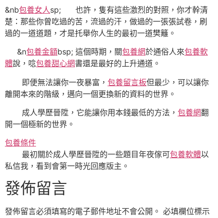
&nb
包養女人
sp; 也許，隻有這些激烈的對照，你才幹清
楚：那些你曾吃過的苦，流過的汗，做過的一張張試卷，刷
過的一道道題，才是托舉你人生的最初一道樊籬。
&n
包養金額
bsp; 這個時期，關
包養網
於通俗人來
包養軟
體
說，唸
包養甜心網
書還是最好的上升通道。
即便無法讓你一夜暴富，
包養留言板
但最少，可以讓你
離開本來的階級，邁向一個更換新的資料的世界。
成人學歷晉陞，它能讓你用本錢最低的方法，
包養網
翻
開一個極新的世界。
包養條件
最初關於成人學歷晉陞的一些題目年夜傢可
包養軟體
以
私信我，看到會第一時光回應版主。
發佈留言
發佈留言必須填寫的電子郵件地址不會公開。
必填欄位標示