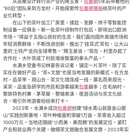
从房屋设计转行茶产业的周玉景，
包養網
5年前带着他的
“80后”团队来到方龙村，开始探索传
包養網價格
统茶叶的产
业化转型。
在山下的茶叶加工厂房里，揉捻、发酵、烘干等智能控
制设备一应俱全。新一批茶叶经制作打包后，即将出口欧洲
市场。“得益于五指山良好的生态，我们面向国外高端市场和
年轻消费群体，不断改进创新，推出了‘挂耳式’茶包，让大山
里的‘土特产’走向全球零售。”周玉景说，“现在，村里办起了
合作社，大叶茶成了村民增收致富的拳头产品。”
水满乡党委书记林豪告诉记者，锚定一片茶叶，除了实
实在在做好产品，“茶+文旅”也是当地发展的新模式。在方龙
村，品茶亭、观山台、茶文化馆连成一线，慕名而来观光、
采茶、品鉴及研学的市民和游客越来
包養
越多；在毛纳村，
黎族特色村寨、茅草屋、黎锦表演、夜游活动与茶文化结
合，吸引外地游客纷纷来打卡。
2023年，水满乡成功
包養網
创建“绿水青山就是金山银
山”实践创新基地，茶叶种植面积突破1万亩，茶青收入超过
1000万元。当地还围绕“小而美、美而精”的发展定位，紧盯
产业和就业两个关键，做细茶文旅融合发展文章，2023年实