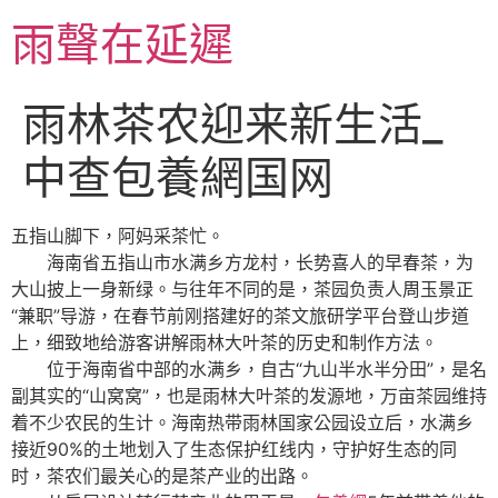
跳
雨聲在延遲
至
主
要
雨林茶农迎来新生活_
內
容
中查包養網国网
五指山脚下，阿妈采茶忙。
海南省五指山市水满乡方龙村，长势喜人的早春茶，为
大山披上一身新绿。与往年不同的是，茶园负责人周玉景正
“兼职”导游，在春节前刚搭建好的茶文旅研学平台登山步道
上，细致地给游客讲解雨林大叶茶的历史和制作方法。
位于海南省中部的水满乡，自古“九山半水半分田”，是名
副其实的“山窝窝”，也是雨林大叶茶的发源地，万亩茶园维持
着不少农民的生计。海南热带雨林国家公园设立后，水满乡
接近90%的土地划入了生态保护红线内，守护好生态的同
时，茶农们最关心的是茶产业的出路。