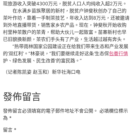
现旅游收入突破4300万元，脱贫人口人均纯收入超2万元。
在水满乡苗族聚居的新村，脱贫户钟斐秋创办了自己的
茶叶作坊，靠着一手制茶技艺，年收入达到8万元，还被邀请
到外地直播带货，销售家乡农产品。现在，钟斐秋开始收购
村里种茶散户的茶青，帮助大伙儿一起致富。苗寨新村也早
已旧貌换新颜，茶农们手头有了产业，生活越过越有奔头。
“热带雨林国家公园建设正在给我们带来生态和产业发展
的‘双红利’。”林豪说，“我们要继续走好这条‘生态保
包養行情
护、绿色发展、民生改善’的富民路。”
（记者陈凯姿 赵玉和）新华社海口电
發佈留言
發佈留言必須填寫的電子郵件地址不會公開。
必填欄位標示
為
*
留言
*