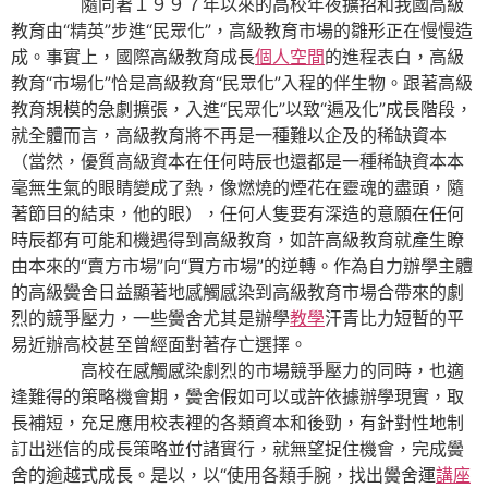
隨同著１９９７年以來的高校年夜擴招和我國高級
教育由“精英”步進“民眾化”，高級教育市場的雛形正在慢慢造
成。事實上，國際高級教育成長
個人空間
的進程表白，高級
教育“市場化”恰是高級教育“民眾化”入程的伴生物。跟著高級
教育規模的急劇擴張，入進“民眾化”以致“遍及化”成長階段，
就全體而言，高級教育將不再是一種難以企及的稀缺資本
（當然，優質高級資本在任何時辰也還都是一種稀缺資本本
毫無生氣的眼睛變成了熱，像燃燒的煙花在靈魂的盡頭，隨
著節目的結束，他的眼），任何人隻要有深造的意願在任何
時辰都有可能和機遇得到高級教育，如許高級教育就產生瞭
由本來的“賣方市場”向“買方市場”的逆轉。作為自力辦學主體
的高級黌舍日益顯著地感觸感染到高級教育市場合帶來的劇
烈的競爭壓力，一些黌舍尤其是辦學
教學
汗青比力短暫的平
易近辦高校甚至曾經面對著存亡選擇。
高校在感觸感染劇烈的市場競爭壓力的同時，也適
逢難得的策略機會期，黌舍假如可以或許依據辦學現實，取
長補短，充足應用校表裡的各類資本和後勁，有針對性地制
訂出迷信的成長策略並付諸實行，就無望捉住機會，完成黌
舍的逾越式成長。是以，以“使用各類手腕，找出黌舍運
講座