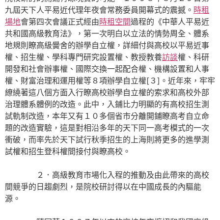
九屆天下人平易近代理年夜會常務委員開幕式的震撼。
時租
場地
會第四次會議正式經由
時租空間
過程的《中華人平易近
共和國高級教育法》，第一次明白以立法的情勢周全、體系
地規則瞭高級黌舍的辦學自立權，詳細付與高校以平易近事
權、招生權、學科專門研究設置權、教授教養
訪談
權、科研
開發和社會辦事權、國際交換一起配合權、機構設置和人事
權、財富治理和運用權等８項辦學自立權[３]。近年來，牢牢
繚繞著這八個方面入行瞭高校辦學自立權的索求和高校外部
治理體系體例的改造。此中，入鋪比力明顯的有高校招生測
試軌制改造，本年又有１０多個省市分離開鋪瞭高考自立命
題的改造實驗，這是對相沿多年的天下同一高考模式的一次
衝破，而率先於天下試行秋季招生的上海則將更多的進學測
試權和招生登科權間接付與瞭高校。
２．高級教育市場化入程的推動及由此帶來的高校
間競爭的日趨劇烈，是院校研討得以在中國成長的內驅能
源。