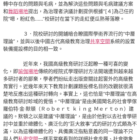
轉中存在的問題與毛病，並為解決這些問題與毛病建議方案
和
舞蹈場地
提出，為治理者決議計劃提供根據”[４]為己任的
院“嗯，粉紅色……”校研討在當下的走紅便瓜熟蒂落瞭。
３．院校研討的開鋪暗合瞭國際學術界流行的“中層
理論”，並與以後中國古代高級教育治理
共享空間
系統的設置
裝備擺設標的目的相一致。
近年來，我國高級教育研討泛起瞭一種可喜的變
化，即
瑜伽場地
傳統的經院式學理研討方法開端遭到越來越
多研討者的鄙棄，學者們紛紜走出版齋關註起窗外的高級教
育實行。近幾年來天下教育計劃課題投標名目的改觀就很清
楚地反應出這種研討轉向。事實上，這也恰是“中層理論”在高
級教育研討畛域的覺悟。“中層理論”是由美國聞名的社會學傢
羅伯特·金·默頓（Ｒｏｂｅｒｔ ｋｉｎｇ Ｍｅｒｔｏｎ）建
議的。默頓之以是建議“中層理論”，是由於他對以去社會學研
討中並重於總體化、廣泛化的“巨大敘事”式的研討方式頗為不
滿，以為這種總體化的、具備廣泛指點意義的同一理論不只
與人們
私密空間
一樣平常察看到的詳細社會步履、社會徵象