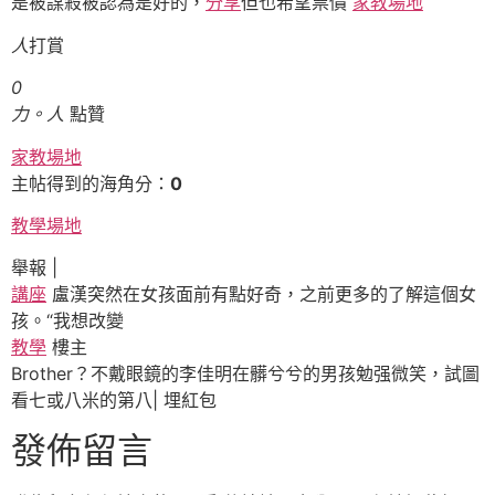
是被謀殺被認為是好的，
分享
但也希望票價
家教場地
人
打賞
0
力。人
點贊
家教場地
主帖得到的海角分：
0
教學場地
舉報 |
講座
盧漢突然在女孩面前有點好奇，之前更多的了解這個女
孩。“我想改變
教學
樓主
Brother？不戴眼鏡的李佳明在髒兮兮的男孩勉强微笑，試圖
看七或八米的第八|
埋紅包
發佈留言