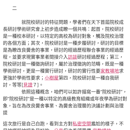
二
就院校研討的特征問題，學者們在天下首屆院校成
長研討學術研究會上初步造成瞭一個共鳴：起首，院校研討
是一種校本研討，以特定的高校為研討對象，觸及院校治理
的各個方面；其次，院校研討是一種步履研討，研討的目標
是為瞭改良黌舍的事業，研討的經過歷程聯合事業的經過歷
程，並要求現實事業者間接介入
訪談
研討經過歷程；第三，
院校研討是一種徵詢研討，屬於治理徵詢的范疇，既是一種
學術研討，更是一種實行研討，研討的實行性要
家教場地
求
更強於學術性要求；
小樹屋
第四，院校研討是一種自我研
討，等等[
見證
７]。
依照這種概念，咱們可以如許描寫一番“院校研討”，
即“院校研討”是一種以特定的高級教育組織或年夜學為研討對
象，旨在為改良黌舍事業、為黌舍治理層的決議計劃與治理
提
這次旅行是自己白跑，看到主方對
私密空間
尷尬的樣子，不