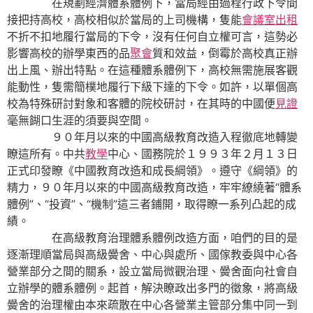
在規劃經濟體系體例下，當局經由過程行政下令間
接把持高校，高校相似於當局的上司機構，隻能
會議室出租
不折不扣地履行當局的下令，沒有任何自立權可言，這勢必
影響高校的辦學東西的品
聚會
質和效益，倒霉於高校真正辦
出上風、辦出特點。在這種體系體例下，高校無需施展客觀
能動性，隻需簡樸地履行下級下達的下令。如許，以單個高
校為特殊研討對象和客體的院校研討，在其時的中國便
見證
毫無餬口生涯的須要與空間。
９０年月以來的中國高級教育改造入程徹底地轉變
瞭這所有。中共
教學
中心、國務院於１９９３年２月１３日
正式印發瞭《中國教育改造和成長綱領》。遵守《綱領》的
精力，９０年月以來的中國高級教育改造，牢牢繚繞著“體系
體例”、“投資”、“機制”這三者鋪開，取得瞭一系列凸起的成
績。
在高級教育治理體系體例改造方面，咱們的目的是
逐漸理順當局與高級黌舍、中心與處所、國傢教委與中心各
營業部分之間的關系，設立當局微觀治理、黌舍面向社會自
立辦學的體系體例。起首，解決瞭政出多門的徵象，將高級
黌舍的治理權由本來疏散在中心各營業主管部分集中同一到