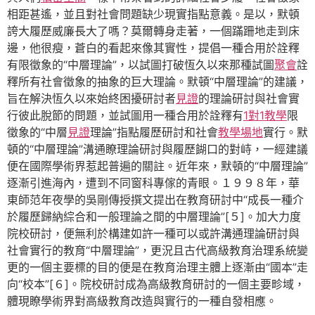
相距甚遙，並且對社會問題缺少現實指點意義。是以，默頓
誇大履歷威廉長大了嗎？莫爾轉身走著，一個蹣跚地走到床
邊，他很瘦，蒼白的看起來像其實性，提倡一種合用於詮釋
有限徵象的“中層理論”，以試圖打破恆久以來那種試圖
聚會
詮
釋所有社會徵象的抽象的巨大理論。默頓“中層理論”的建議，
旨在解決恆久以來始終困擾研討者
見證
的理論研討與社會實
行彼此脫節的問題，並試圖用一種合用於詮釋有
1對1教學
限
徵象的“中層
見證
理論”指點履歷研討和社會
教學場地
實行。默
頓的“中層理論”溝通瞭理論研討與履歷餬口的對峙，一經建議
便在國際學術界惹起普遍的關註。近年來，默頓的“中層理論”
逐漸引進海內，遭到不同窗科專傢的青眼。１９９８年，華
東師范年夜學的吳剛傳授撰文提出在教育研討中“成長一種介
於履歷歸納綜合和一般理論之間的中層理論”[５]。加大力度
院校研討，便無利於構建如許一種可以或許溝通理論研討與
社會實行的教育“中層理論”，更況且古代高級教育治理系統變
更的一個主要標的目的便是在教育治理主體上逐漸由“國本”走
向“校本”[６]。院校研討成為高級教育研討的一個主要畛域，
體現瞭學術界對高級教育改造與實行的一種自發相應。