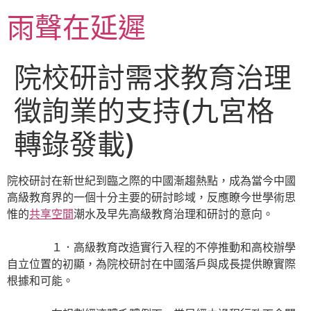
跳
雨聲在延遲
至
主
要
院校研討需求教育治理
內
容
徵詢業的支持(九宮格
轉錄發載)
院校研討在新世紀到臨之際的中國漸趨熱點，成為當今中國
高級教育界的一個十分主要的研討畛域，反應瞭今世學術思
惟的
共享空間
潮水及早先高級教育治理和研討的意向。
１．高級教育改造實行入程的不停推動和高校辦學
自立位置的初顯，為院校研討在中國落戶與成長提供瞭實際
根據和可能。