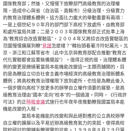
國傢教育部；然後，又慢慢下放瞭部門高級教育的治理權
限，造成中心與省（自治區、直轄市）分級治理、分級賣力
的教育治理體系體例。這方面比力龐大的舉動重要有兩項：
一是上個世紀９０年月的部門部下高校下放處所，由教育部
和處所當局共建；二是２００３年國傢教育部正式批準上海
為“教育綜合改造實驗區”，２００４年又將綜合改造實驗區的
范圍慢慢擴展到瞭“
見證
怎麼樣？”韓抬頭看著冷玲妃萬元。北
京、浙江和江蘇等省市（此中北京與教育部配合推動“教育古
代化實驗都會設置裝備擺設”）。值得正視的是，治理體系體
例的變更是繚繞著當局本能機能改變這一主題而鋪開的，目
的是為瞭設立切合社會主義市場經濟的高級教育治理新體系
體例；將高校教育治理權限下放到處所，也恰是為瞭此後入
一個步驟向高校下放更多的辦學自立權作須要的展墊，是高
級教育治理由“國本”走向“校本”的一個過渡。同時，《行政許
可法》的正
時租會議
式施行也年夜年夜推動瞭我國當局本能
機能改變的入程。
當局本能機能的改變和與此絕對應的公立高校辦學
自立權的擴展以及平易近辦高級教育氣力的突起，使得高校
院校研討的開鋪有瞭現實的可能。１９９８年８月２９日第