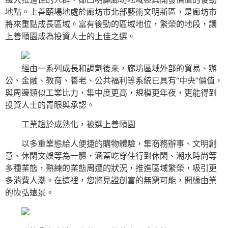
地點。上善頤場地處於廊坊市北部藝術文明新區，是廊坊市
將來重點成長區域。富有後勁的區域地位，繁榮的地段，讓
上善頤園成為投資人士的上佳之選。
經由一系列成長和調劑後來，廊坊區域外部的貿易、辦
公、金融、教育、養老、公共福利等系統已具有“中央”價值，
與周邊類似工業比力，集中度更高，規模更年夜，更能得到
投資人士的青眼與承認。
工業趨於成熟化，被選上善頤園
以多重業態給人便捷的購物體驗，集商務辦事、文明創
意、休閑文娛等為一體，涵蓋吃穿住行到休閑、潮水時尚等
多種業態，熟練的業態周遭的狀況，推進區域繁榮，吸引更
多消費人潮。在這裡，您將見證創富的無窮可能，開緣由業
的恢弘遠景。