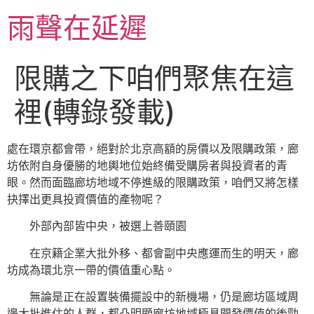
跳
雨聲在延遲
至
主
要
限購之下咱們聚焦在這
內
容
裡(轉錄發載)
處在環京都會帶，絕對於北京高額的房價以及限購政策，廊
坊依附自身優勝的地輿地位始終備受購房者與投資者的青
眼。然而面臨廊坊地域不停進級的限購政策，咱們又將怎樣
抉擇出更具投資價值的產物呢？
外部內部皆中央，被選上善頤園
在京籍企業大批外移、都會副中央應運而生的明天，廊
坊成為環北京一帶的價值重心點。
無論是正在設置裝備擺設中的新機場，仍是廊坊區域周
邊大批進住的人群，都凸明顯廊坊地域極具開發價值的後勁