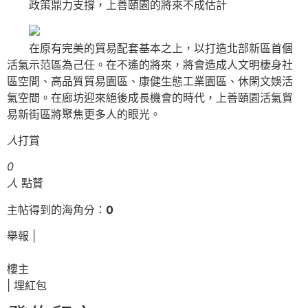
政策鼎力支撐，上善頤園的將來不成估計
在原有完美的貿易配套基本之上，以打造北部新區首個
活氣示范區為己任。在不遙的將來，將會造成人文明棲身社
區空間、高品質貿易園區、康健生態工業園區、休閑文娛活
氣空間。在廊坊迎來絕後成長機會的時代，上善頤園活氣貿
易新街區將聚焦更多人的眼光。
人
打賞
0
人
點贊
主帖得到的海角分：
0
舉報 |
樓主
|
埋紅包