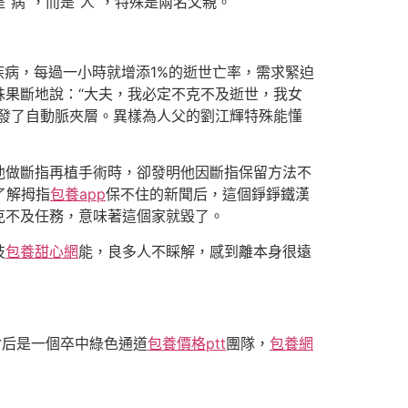
病”，而是“人”，特殊是兩名父親。
病，每過一小時就增添1%的逝世亡率，需求緊迫
果斷地說：“大夫，我必定不克不及逝世，我女
誘發了自動脈夾層。異樣為人父的劉江輝特殊能懂
他做斷指再植手術時，卻發明他因斷指保留方法不
了解拇指
包養app
保不住的新聞后，這個錚錚鐵漢
克不及任務，意味著這個家就毀了。
技
包養甜心網
能，良多人不睬解，感到離本身很遠
背后是一個卒中綠色通道
包養價格ptt
團隊，
包養網