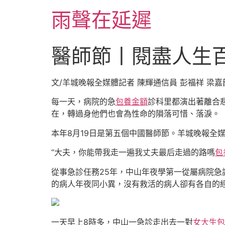
跳
雨聲在延遲
至
主
要
醫師節丨閱盡人生
內
容
文/羊城晚報全媒體記者 陳輝通信員 彭福祥 梁嘉
每一天，病院的急
包養金額
診科里都演出著離合
在，轉過身他們也會為性命的隕落可惜、落淚。
本年8月19日是第五個中國醫師節。羊城晚報全
“大夫，你能帶我走一遍我丈夫最后走過的路嗎
包
從事急診任務25年，中山年夜學第一從屬病院
的病人年夜同小異，沒有救活的病人卻有各自的
一天早上8時多，中山一急診走出去一對
女大生包