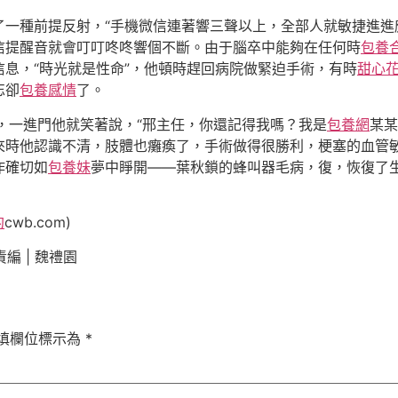
一種前提反射，“手機微信連著響三聲以上，全部人就敏捷進進
信提醒音就會叮叮咚咚響個不斷。由于腦卒中能夠在任何時
包養
息，“時光就是性命”，他頓時趕回病院做緊迫手術，有時
甜心
忘卻
包養感情
了。
，一進門他就笑著說，“邢主任，你還記得我嗎？我是
包養網
某某
來時他認識不清，肢體也癱瘓了，手術做得很勝利，梗塞的血管
作確切如
包養妹
夢中睜開——葉秋鎖的蜂叫器毛病，復，恢復了
約
cwb.com)
編 | 魏禮園
填欄位標示為
*