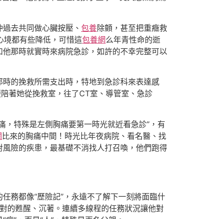
沖過去共同做心臟按壓、
包養
除顫，甚至把重癥救
心境都有些降低，可惜這
包養網
么年青性命的逝
如他那時就實時來病院急診，如許的不幸完整可以
那時的挽救所需支出時，特地到急診科來表達感
便陪著她從挽救室，往了CT室、導管室、急診
痛，特殊是左側胸痛要第一時光就近看急診”，有
網
比來的胸痛中間！時光比年夜病院、看名醫、找
對風險的疾患，最基礎不消找人打召喚，他們跑得
任務都像“歷險記”，永遠不了解下一刻將面臨什
盡對的甦醒、沉著。連續多線程的任務狀況讓他對