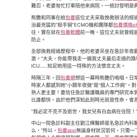
難忍，老婆匆忙打車陪他來病院，一檢討發明是
熊艷和同事在給
包養
這位丈夫采取挽救辦法的經
治最兇猛的“殺手锏”ECMO機和團隊都
包養價格pt
往，實在就在
包養軟體
前一晚，這位丈夫就曾經
防止。
全部挽救經過歷程中，他的老婆呆坐在急診年夜
激。“大夫，你能帶我走一遍我丈夫最后走過的路
ICU……知足她用這一特殊的方法懷念丈夫。
時隔三年，回
包養網
想這一幕時熊艷仍嗚咽。日
時家人都感到她“小題年夜做”是“個人工作病”。
熟人更主要！要信任急診醫護職員的專門研究本
比誰都快，由於他們深知此刻時光就是性命，會為
“我必定不克不及逝世，我女兒有白血病在住院！
中山一院急診科副主任劉江輝醫師是名急診內科醫
么，“所以，
包養app
無論身材狀況若何，只需一