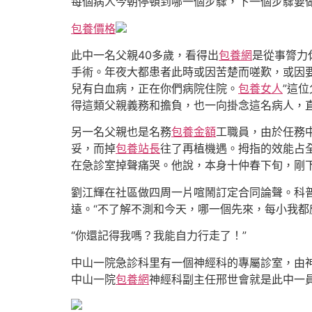
每個病人今朝停頓到哪一個步驟，下一個步驟要做
包養價格
此中一名父親40多歲，看得出
包養網
是從事膂力
手術。年夜大都患者此時或因苦楚而嗟歎，或因
兒有白血病，正在你們病院住院。
包養女人
”這
得這類父親義務和擔負，也一向掛念這名病人，
另一名父親也是名務
包養金額
工職員，由於任務
妥，而掉
包養站長
往了再植機遇。拇指的效能占
在急診室掉聲痛哭。他說，本身十仲春下旬，剛
劉江輝在社區做四周一片喧鬧訂定合同論聲。科
遠。“不了解不測和今天，哪一個先來，每小我都
“你還記得我嗎？我能自力行走了！”
中山一院急診科里有一個神經科的專屬診室，由神
中山一院
包養網
神經科副主任邢世會就是此中一