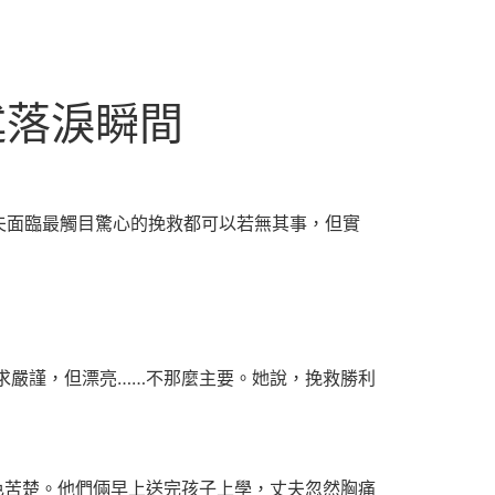
述落淚瞬間
夫面臨最觸目驚心的挽救都可以若無其事，但實
求嚴謹，但漂亮……不那麼主要。她說，挽救勝利
色苦楚。他們倆早上送完孩子上學，丈夫忽然胸痛