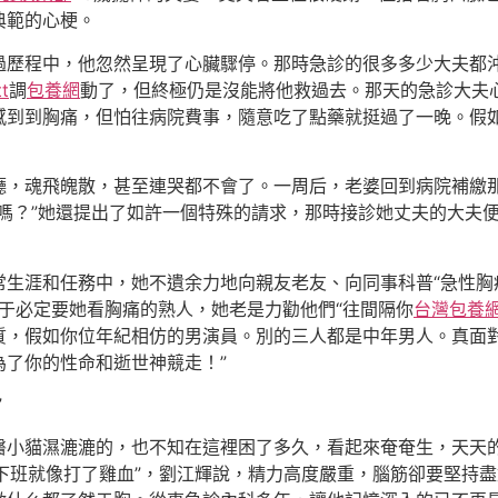
典範的心梗。
過歷程中，他忽然呈現了心臟驟停。那時急診的很多多少大夫都
t
調
包養網
動了，但終極仍是沒能將他救過去。那天的急診大夫
感到到胸痛，但怕往病院費事，隨意吃了點藥就挺過了一晚。假
廳，魂飛魄散，甚至連哭都不會了。一周后，老婆回到病院補繳
嗎？”她還提出了如許一個特殊的請求，那時接診她丈夫的大夫
常生涯和任務中，她不遺余力地向親友老友、向同事科普“急性胸
對于必定要她看胸痛的熟人，她老是力勸他們“往間隔你
台灣包養
質，假如你位年紀相仿的男演員。別的三人都是中年男人。真面
了你的性命和逝世神競走！”
”
小貓濕漉漉的，也不知在這裡困了多久，看起來奄奄生，天天的
下班就像打了雞血”，劉江輝說，精力高度嚴重，腦筋卻要堅持