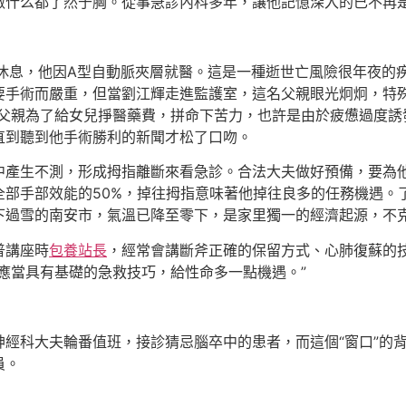
什么都了然于胸。從事急診內科多年，讓他記憶深入的已不再是“
休息，他因A型自動脈夾層就醫。這是一種逝世亡風險很年夜的疾
要手術而嚴重，但當劉江輝走進監護室，這名父親眼光炯炯，特殊
位父親為了給女兒掙醫藥費，拼命下苦力，也許是由於疲憊過度
直到聽到他手術勝利的新聞才松了口吻。
中產生不測，形成拇指離斷來看急診。合法大夫做好預備，要為
全部手部效能的50%，掉往拇指意味著他掉往良多的任務機遇。
下過雪的南安市，氣溫已降至零下，是家里獨一的經濟起源，不
普講座時
包養站長
，經常會講斷斧正確的保留方式、心肺復蘇的
應當具有基礎的急救技巧，給性命多一點機遇。”
經科大夫輪番值班，接診猜忌腦卒中的患者，而這個“窗口”的
員。