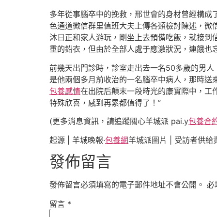
多年從事腦卒中的挽救，邢世會的身材曾經構成了
色通道微信群里值班大夫上傳各類檢討陳述，微
沐日正和家人游玩，剛坐上去預備吃飯，就接到信
重的鉛衣，但由於全部人處于應激狀況，連餓也
前幾天出門診時，診室走出去一名50多歲的男人
是他兩個多月前收治的一名腦卒中病人，那時送
包養感情
在出院后顛末一段時光的康實際中，工
特殊欣喜，感到再累都值得了！”
(更多消息資訊，請追蹤關心羊城派 pai.y
包養合
起源 | 羊城晚報·
包養網
羊城派圖片 | 受訪者供給責
發佈留言
發佈留言必須填寫的電子郵件地址不會公開。
必
留言
*