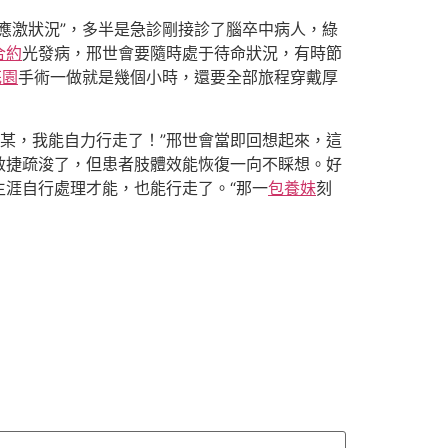
應激狀況”，多半是急診剛接診了腦卒中病人，綠
合約
光發病，邢世會要隨時處于待命狀況，有時節
花園
手術一做就是幾個小時，還要全部旅程穿戴厚
某，我能自力行走了！”邢世會當即回想起來，這
敏捷疏浚了，但患者肢體效能恢復一向不睬想。好
生涯自行處理才能，也能行走了。“那一
包養妹
刻