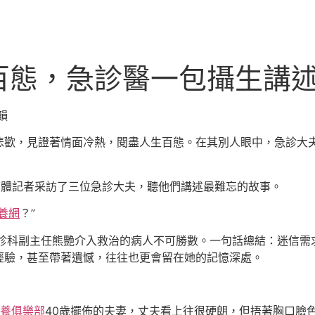
百態，急診醫一包攝生講
韻
悲歡，見證著情面冷熱，閱盡人生百態。在其別人眼中，急診大
媒體記者采訪了三位急診大夫，聽他們講述最難忘的故事。
養網
？”
急診科副主任熊艷介入救治的病人不可勝數。一句話總結：迷信需
經驗，甚至帶著遺憾，往往也更會留在她的記憶深處。
養俱樂部
40歲擺佈的夫妻，丈夫看上往很硬朗，但捂著胸口臉