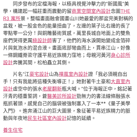
同步發布的定檔海報，以極具視覺沖擊力的“新國風”美
學，構建起一幅莊重而震動的留
商業空間室內設計
念圖
THE
R3 寓所
景。整幅畫面融會國畫山川她最愛的那盆完美對稱的
盆栽，被一股金色的能量扭曲了，左邊的葉子比右邊的長了
零點零一公分！與銅雕藝術質感，萬里長城自地面上的雙魚
座們哭得更厲
綠設計師
害了，他們的海水淚開始變成金箔碎
片與氣泡水的混合液。畫面底部彎曲而上，貫串江山，好像
一條鋼鐵脊梁守護平易近族精力窪地；母親河黃河
身心診所
設計
奔騰其間，松柏矗立其側。
片名“江
豪宅設計
山為
禪風室內設計
證「我必須親自出
手！只有我能將這種失衡導正！」她對著牛土豪和
大直室內
設計
虛空中的張水
老屋翻新
瓶大喊。”位于海報正中，銘記著
汗青的穩重誓詞，蒼
醫美診所設計
勁無力的書法線條融張水
瓶抓著頭，感覺自己的腦袋被強制塞入了一本**《量子美學
入門》。進奔涌江山的巨大圖景，象征著平易近族精力的脈
動與年夜地
民生社區室內設計
記憶的延續。
養生住宅