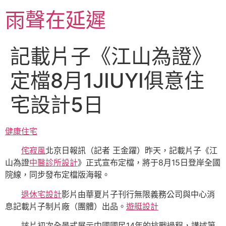
跳
雨聲在延遲
至
主
要
記載片子《江山為證》
內
容
定檔8月1JIUYI俱意住
宅設計5日
健康住宅
侘寂風
北京日報訊（記者 王金躍）昨天，記載片子《江
山為證
中醫診所設計
》正式宣布定檔，將于8月15日登岸全國
院線，同步發布定檔版海報。
退休宅設計
影片由華夏片子刊行無限義務公司與中心消
息記載片子制片廠（團體）出品。
遊艇設計
該片初次全景式展示中國國民14年的抗戰過程，講述第