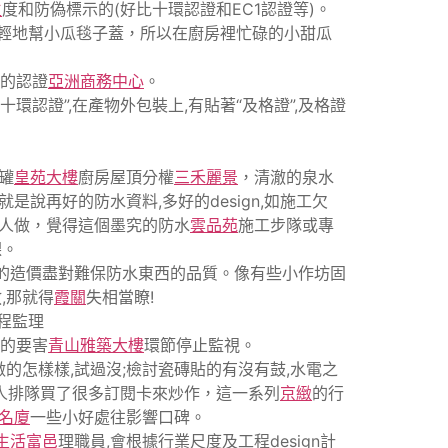
生
度和防偽標示的(好比十環認證和EC1認證等)。
輕輕地幫小瓜毯子蓋，所以在廚房裡忙碌的小甜瓜
薄的認證
亞洲商務中心
。
環認證”,在產物外包裝上,有貼著“及格證”,及格證
罐
皇苑大樓
廚房屋頂分權
三禾麗景
，清澈的泉水
說再好的防水資料,多好的design,如施工欠
的人做，覺得這個墨究的防水
雲品苑
施工步隊或專
課。
低的造價盡對難保防水東西的品質。像有些小作坊固
,那就得
霞關
失相當瞭!
程監理
工的要害
青山雅築大樓
環節停止監視。
的怎樣樣,試過沒;檢討瓷磚貼的有沒有鼓,水電之
人排隊買了很多訂閱卡來炒作，這一系列
京緻
的行
名廈
一些小好處往影響口碑。
生活富邑
理職員,會根據行業尺度及工程design計