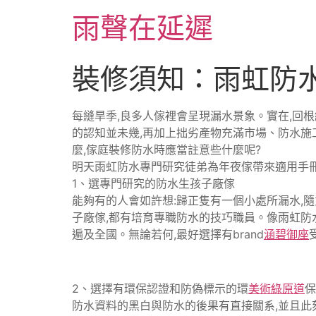
跳
雨聲在延遲
至
主
要
裝修須知：雨虹防
內
容
每縫旱季,良多人傢裡會呈現漏水景象。實在,回
的認知並未幾,再加上拙劣產物充滿市場、防水施
麼,傢庭裝修防水時應當註意些什麼呢?
明天雨虹防水專門研究徒弟為年夜傢帶來適用手冊,
1、選專門研究的防水生孩子廠傢
能夠有的人會如許想:歸正隻有一個小處所漏水,
子廠傢,都有培育專職防水的技巧職員。像雨虹防
遍及全國。無論若何,最好選擇有brand
涵碧御座
2、選擇有環保認證和防偽標示的環
美術綠原道
保
防水資料的黑白與防水的後果有直接關系,並且此