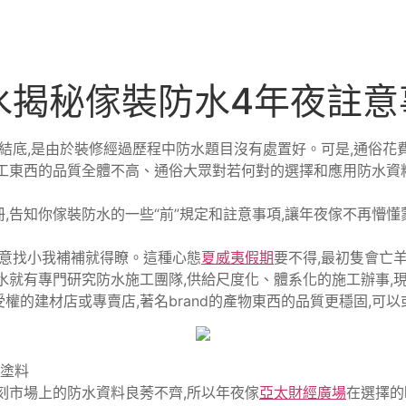
水揭秘傢裝防水4年夜註意
根結底,是由於裝修經過歷程中防水題目沒有處置好。可是,通俗花
工東西的品質全體不高、通俗大眾對若何對的選擇和應用防水資
告知你傢裝防水的一些“前”規定和註意事項,讓年夜傢不再懵懂蒙
隨意找小我補補就得瞭。這種心態
夏威夷假期
要不得,最初隻會亡
水就有專門研究防水施工團隊,供給尺度化、體系化的施工辦事,現
受權的建材店或專賣店,著名brand的產物東西的品質更穩固,可
塗料
刻市場上的防水資料良莠不齊,所以年夜傢
亞太財經廣場
在選擇的