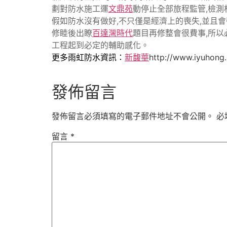
劃對防水施工運
文鼎苑
動停止全部旅程監管,檢測
假如防水沒有做好,不只僅是經濟上的喪失,並且會
修睦後出瞭
百達灣時代
題目再修整會很費事,所
工程起到必定的輔助感化。
更多雨虹防水資訊：
新馥華
http://www.iyuhong
發佈留言
發佈留言必須填寫的電子郵件地址不會公開。
必
留言
*