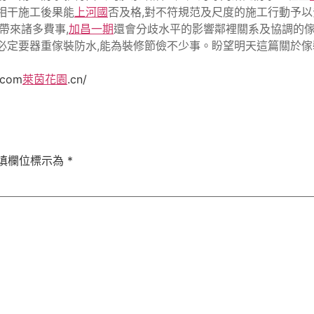
相干施工後果能
上河國
否及格,對不符規范及尺度的施工行動予
帶來諸多費事,
加昌一期
還會分歧水平的影響鄰裡關系及協調的
以必定要器重傢裝防水,能為裝修節儉不少事。盼望明天這篇關於
.com
萊茵花園
.cn/
填欄位標示為
*