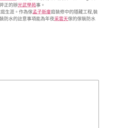
以斧正的辦
光武學苑
事。
傢庭生涯。作為傢
孟子新廈
庭裝修中的隱藏工程,裝
傢裝防水的註意事項能為年夜
采雲天
傢的傢裝防水