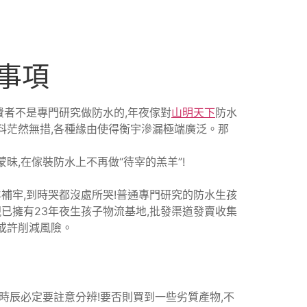
事項
費者不是專門研究做防水的,年夜傢對
山明天下
防水
料茫然無措,各種緣由使得衡宇滲漏極端廣泛。那
昧,在傢裝防水上不再做“待宰的羔羊”!
羊補牢,到時哭都沒處所哭!普通專門研究的防水生孩
已擁有23年夜生孩子物流基地,批發渠道發賣收集
以或許削減風險。
時辰必定要註意分辨!要否則買到一些劣質產物,不