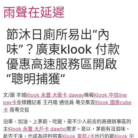
跳
雨聲在延遲
至
主
要
節沐日廁所易出“內
內
容
味”？廣東klook 付款
優惠高速服務區開啟
“聰明捕獲”
文/圖 羊城
Klook 永豐 大衛卡 daway
晚報
Klook 中信line
pay卡
全媒體記者 王丹陽 通信員 粵交集宣
Klook 國泰cube
卡
南粵交投
泊車、加油、上茅廁、吃飯，是不少人前去的高速辦事區的
主
Klook 永豐 大戶卡 dawho
需求。是以，茅廁有沒滋味、
能否干凈，也成為評判搭客
Klook 富邦J卡
出行的歇
Klook 中