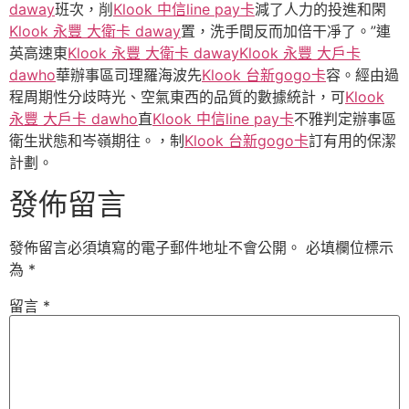
daway
班次，削
Klook 中信line pay卡
減了人力的投進和閑
Klook 永豐 大衛卡 daway
置，洗手間反而加倍干凈了。”連
英高速東
Klook 永豐 大衛卡 daway
Klook 永豐 大戶卡
dawho
華辦事區司理羅海波先
Klook 台新gogo卡
容。經由過
程周期性分歧時光、空氣東西的品質的數據統計，可
Klook
永豐 大戶卡 dawho
直
Klook 中信line pay卡
不雅判定辦事區
衛生狀態和岑嶺期往。，制
Klook 台新gogo卡
訂有用的保潔
計劃。
發佈留言
發佈留言必須填寫的電子郵件地址不會公開。
必填欄位標示
為
*
留言
*