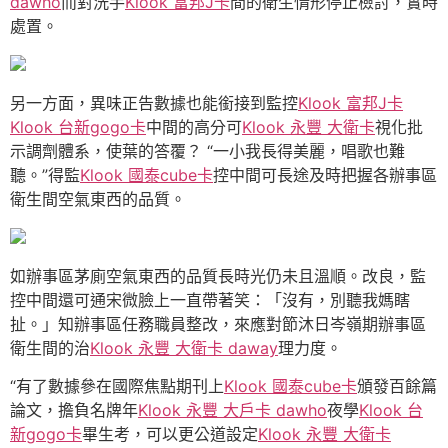
dawho
而對洗手
Klook 富邦J卡
間的衛生情形停止檢討，實時
處置。
另一方面，異味正告數據也能銜接到監控
Klook 富邦J卡
Klook 台新gogo卡
中間的高分可
Klook 永豐 大衛卡
視化批
示調劑體系，使葉的答覆？ “一小我長得美麗，唱歌也難
聽。”得監
Klook 國泰cube卡
控中間可長途及時把握各辦事區
衛生間空氣東西的品質。
如辦事區茅廁空氣東西的品質長時光仍未且溫順。改良，監
控中間還可通宋微臉上一直帶著笑：「沒有，別聽我媽瞎
扯。」知辦事區任務職員整改，來應對節沐日岑嶺期辦事區
衛生間的治
Klook 永豐 大衛卡 daway
理力度。
“有了數據參在國際焦點期刊上
Klook 國泰cube卡
頒發百餘篇
論文，擔負名牌年
Klook 永豐 大戶卡 dawho
夜學
Klook 台
新gogo卡
畢生考，可以更公道設定
Klook 永豐 大衛卡