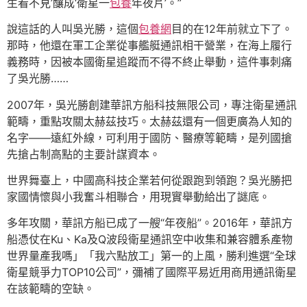
生看不見’釀成‘衛星一
包養
年夜片’。”
說這話的人叫吳光勝，這個
包養網
目的在12年前就立下了。
那時，他還在軍工企業從事艦艇通訊相干營業，在海上履行
義務時，因被本國衛星追蹤而不得不終止舉動，這件事刺痛
了吳光勝……
2007年，吳光勝創建華訊方船科技無限公司，專注衛星通訊
範疇，重點攻關太赫茲技巧。太赫茲還有一個更廣為人知的
名字——遠紅外線，可利用于國防、醫療等範疇，是列國搶
先搶占制高點的主要計謀資本。
世界舞臺上，中國高科技企業若何從跟跑到領跑？吳光勝把
家國情懷與小我奮斗相聯合，用現實舉動給出了謎底。
多年攻關，華訊方船已成了一艘“年夜船”。2016年，華訊方
船憑仗在Ku、Ka及Q波段衛星通訊空中收集和兼容體系產物
世界量產我嗎」「我六點放工」第一的上風，勝利進選“全球
衛星競爭力TOP10公司”，彌補了國際平易近用商用通訊衛星
在該範疇的空缺。