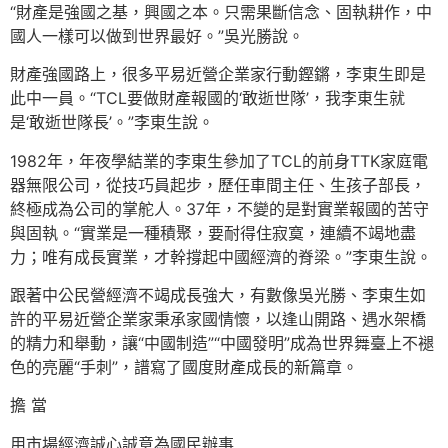
“財產是強國之基，興國之本。只需果斷信念、固執耕作，中
國人一樣可以做到世界最好。”吳光勝說。
財產強國路上，很多平易近營企業家行動鏗鏘，李東生即是
此中一員。“TCL要做財產報國的‘敢逝世隊’，我李東生就
是‘敢逝世隊長’。”李東生說。
1982年，年夜學結業的李東生參加了TCL的前身TTK家庭電
器無限公司，從技巧員起步，歷任車間主任、生孩子部長，
終極成為公司的掌舵人。37年，不變的是對實業報國的苦守
與固執。“實業是一種積聚，要耐得住寂寞，連續不竭地盡
力；唯有成長實業，才幹撐起中國經濟的脊梁。”李東生說。
跟著中公民營經濟不竭成長強大，有數像吳光勝、李東生如
許的平易近營企業家秉承家國情懷，以逢山開路、遇水架橋
的精力和舉動，讓“中國制造”“中國發明”成為世界舞臺上不褪
色的亮麗“手刺”，譜寫了國度財產成長的新篇章。
擔 當
用市場經濟誠心誠意為國民辦事