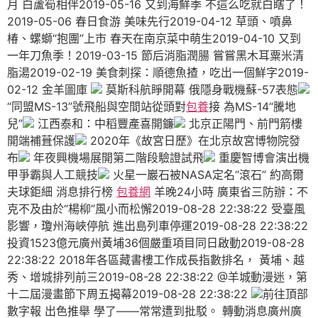
月 白蘆筍相伴2019-05-16 又到海鮮季 不這么吃就白瞎了！
2019-05-06 春日食游 美味先行2019-04-12 草頭、噴鼻
椿、螺螄“抱團”上市 春天在南京菜中萌生2019-04-10 又到
一年刀魚季！2019-03-15 節后消脂潤腸 嘗嘗黑木耳粟米清
脂湯2019-02-19 美食刺探：順德魚揸，吃出一個鮮字2019-
02-12 金羊圖庫
莫斯科航睜開幕 俄隱身戰機蘇-57表態
“同盟MS-13”號飛船與空間站從頭對
包養
接 為MS-14“騰地
兒”
江西泰和：中稻豐產喜開鐮
北京正陽門、前門箭樓
開端補葺保護
2020年《故宮日歷》在北京故宮博物院發
布
年夜興機場展開第二階段驗證試飛
重慶智博會演出機
甲爭霸與人工競技
火星一巖石被NASA定名“滾石” 約高爾
夫球鉅細 消息排行榜
包養網
羊晚24小時 廣東省三防辦：不
克不及由於“楊柳”風小而松懈2019-08-28 22:38:22 受臺風
影響，瓊州海峽停航 進出島列車停運2019-08-28 22:38:22
投資1523億元廣州黃埔36個嚴重項目同日啟動2019-08-28
22:38:22 2018年各區藏書樓工作成長指數排名， 黃埔、越
秀、增城排列前三2019-08-28 22:38:22 @羊城動漫迷，第
十二屆漫畫節下周五揭幕2019-08-28 22:38:22
前往頂部
數字報 出色推舉 學了——常常遭到批駁。 轉動消息廣州廣