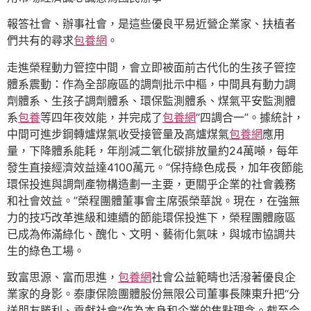
報答社會、辦事社會，是這些優良平易近營企業家、扶植者
們共有的尋求
包養網
。
走進榮程動力管控中間，會立即被面前古代化的生孩子管控
體系震動：作為全部廠區的調劑批示中樞，中間具有動力調
劑體系、生孩子調劑體系、環保監測體系、煤氣平安監測體
系
包養
等四年夜效能，并完成了
包養網
“四調合一”。據統計，
中間可進步鋼轉爐煤氣收受接管量及高爐煤氣
包養網
應用
量，下降體系能耗，年削減二氧化碳排放量約24萬噸，每年
發生直接經濟效益達4100萬元。“保持綠色成長，加年夜節能
環保投進與調劑產物構造劃一主要，更關乎企業的社會義務
和社會效益。”榮程團體董事會主席張榮華說。現在，在強無
力的技巧改革進級和連續的節能環保投進下，榮程團體廠區
已成為佈滿綠化、醜化、文明、藝術化氣味，與城市協調共
生的綠色工場。
致富思源、富而思進，
包養網
社會公益範疇也活潑著優良企
業家的身影。泰康保險團體股份無限公司董事長陳東升把“分
送朋友勝利、貢獻社會”作為本身和企業的焦點理念。截至今