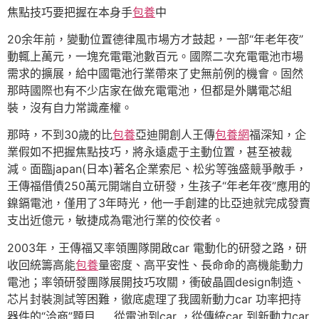
焦點技巧要把握在本身手
包養
中
20余年前，變動位置德律風市場方才鼓起，一部“年老年夜”
動輒上萬元，一塊充電電池數百元。國際二次充電電池市場
需求的擴展，給中國電池行業帶來了史無前例的機會。固然
那時國際也有不少店家在做充電電池，但都是外購電芯組
裝，沒有自力常識產權。
那時，不到30歲的比
包養
亞迪開創人王傳
包養網
福深知，企
業假如不把握焦點技巧，將永遠處于主動位置，甚至被裁
減。面臨japan(日本)著名企業索尼、松劣等強盛競爭敵手，
王傳福借債250萬元開端自立研發，生孩子“年老年夜”應用的
鎳鎘電池，僅用了3年時光，他一手創建的比亞迪就完成發賣
支出近億元，敏捷成為電池行業的佼佼者。
2003年，王傳福又率領團隊開啟car 電動化的研發之路，研
收回統籌高能
包養
量密度、高平安性、長命命的高機能動力
電池；率領研發團隊展開技巧攻關，衝破晶圓design制造、
芯片封裝測試等困難，徹底處理了我國新動力car 功率把持
器件的“洽商”題目……從電池到car ，從傳統car 到新動力car