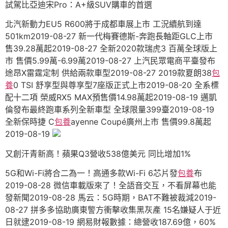
試駕比亞迪宋Pro：A+級SUV購車的首選
北汽新動力EU5 R600將于成都車展上市 工況續航到達
501km2019-08-27 ​新一代梅賽德斯-奔跑長軸距GLC上市
售39.28萬起2019-08-27 全新2020款瑞虎3 百萬全球版上
市 售價5.99萬-6.99萬2019-08-27 上汽民眾電商平臺發布
途昂X雷霆定制 供給兩款車型2019-08-27 2019款夏朗38
包
養
0 TSI 舒享型與尊享型7座版正式上市2019-08-20 全系標
配十二項 榮威RX5 MAX預售價14.98萬起2019-08-19 邁凱
倫發布最終跑車系列全新車型 全球限量399臺2019-08-19
全新保時捷 C
包養
ayenne Coupé廣州上市 售價99.8萬起
2019-08-19
又創汗青新高！蘋果Q3營收538億美元 同比增加1%
5G和Wi-Fi將合二為一！高通多款Wi-Fi 6芯片發
包養
布
2019-08-28 微信車載版來了！全語音交互，不看屏幕也能
發新聞2019-08-28 馬云：5G時期，BAT不難被裁減2019-
08-27 拼多多協助廣東警方衝擊收集黑灰產 15名嫌疑人于近
日就逮2019-08-19 網易財報數據：總營收187.69億，60%