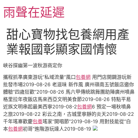
跳
雨聲在延遲
至
主
要
甜心寶物找包養網用產
內
容
業報國彰顯家國情懷
峽谷探幽第一波秋游商定你
攜程抓準廣東游玩“私域流量”風口
包養網
用門店開闢游玩新
批發市場2019-08-26 老滋味 新作風 廣州嶺南五號飯店邀你
體驗“四歲狂歡”2019-08-26 馬六甲傳統跳舞團助陣廣州噴鼻
格里拉年夜飯店馬來西亞文明美食節2019-08-26 特點平易
近族文明串起最美西寧2019-08-2
包養網
6 預定一場秋噴鼻
之旅2019-08-22 彩云之南，古城里寧靜的炎天2019-08-22
千年瑤寨歡慶
包養
瑤家“開唱節”2019-08-19 用對技能從“白
本
包養網
初哥”進階游玩達人2019-08-19