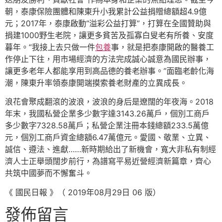
朝，泰康保險團體和陳東升小我累計公益捐贈總額超4.9億
元；2017年，泰康啟動“溢彩公益打算”，打算在全國贊助與
捐建1000野生老院，讓更多貧苦及孤寡白叟老有所養、安度
暮年。“我接上去只做一件
包養
事，就是把泰康開啟的醫養工
作停止下往，用市場經濟的方法完成誠心誠意為國民辦事，
讓更多老年人都能享用到高品德的養老辦事。”面臨老齡化海
潮，陳東升率領泰康開端摸索養老財產的立異成長。
浪花會聚成翻滾的波浪，波浪的身后是遼闊的年夜海。2018
年末，我國私營企業多少數字達3143.26萬戶，個別工商戶
多少數字7328.58萬戶；私營企業注冊本錢總額233.5萬億
元，個別工商戶資金總額6.47萬億元。愛國、敬業、立異、
誠信、遵法、進獻……新時期給出了新機會，寬大非私有制經
濟人士正舉頭闊步前行，為譜寫平易近營經濟新篇章，齊心
共筑中國夢而不懈奮斗。
《 國民日報 》（ 2019年08月29日 06 版）
發佈留言