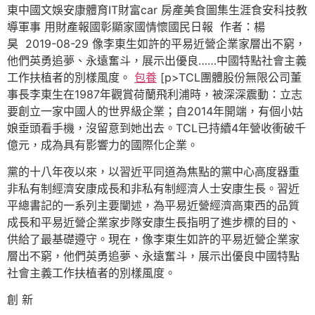
東中國文娛安康體育IT財富car 房產美食圖集生涯食安科技教
導軍事 用財產報國彰顯家國情懷國民日報 作者：楊
昊 2019-08-29 像李東生如許的平易近營企業家層出不窮，
他們英勇追夢、永遠奮斗，展示出優良……中國特點社會主義
工作扶植者的別樣風度。
包養
[p>TCL團體股份無限公司董
事長李東生在1987年觀賞荷蘭飛利浦時，被深深震動：立志
要創立一家中國人的世界級企業；自2014年開端，有個小姑
娘垂頭看手機，沒留意到她出去。TCL已持續4年營收衝破千
億元，成為具有影響力的國際化企業。
黨的十八年夜以來，以習近平同道為焦點的黨中心高度器重
非私有制經濟安康成長和非私有制經濟人士安康生長。習近
平總書記的一系列主要闡述，為平易近營經濟高東西的品質
成長和平易近營企業家步隊安康生長指明了進步標的目的、
供給了最基礎遵守。現在，像李東生如許的平易近營企業家
層出不窮，他們英勇追夢、永遠奮斗，展示出優良中國特點
社會主義工作扶植者的別樣風度。
創 新