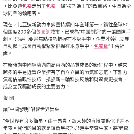
，比亞迪
包養
走出了
包養
一條“技巧為王”的改革路，生長為全
球同業的領跑者。
現在，比亞迪新動力車銷量持續四年全球第一，銷往全球50
個國度200多個
包養網
城市，已成為“中國制造”的一張國際手
刺。“只要把要害焦點技巧把握在本身手中，企業才幹把立異
自動權、成長自動權緊緊把握在本身手中。
包養網
”王傳福
說。
在新時期中國經濟邁向高東西的品質成長的新征程中，越來
越多的平易近營企業擁有了自立立異的節氣和志氣，下鼎力
氣霸佔前瞻性技巧，搶抓新一輪科技反動和財產變更機會，
成為立異驅動成長的主要氣力。
報 國
讓“中國發明”唱響世界舞臺
“全世界有良多衛星，由于昂貴，跟大師的直接關系似乎并不
年夜。我們的目的就是讓衛星技巧飛進平常蒼生家，將‘老蒼