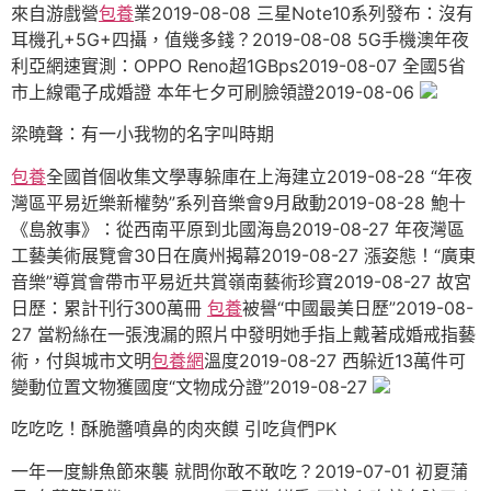
來自游戲營
包養
業2019-08-08 三星Note10系列發布：沒有
耳機孔+5G+四攝，值幾多錢？2019-08-08 5G手機澳年夜
利亞網速實測：OPPO Reno超1GBps2019-08-07 全國5省
市上線電子成婚證 本年七夕可刷臉領證2019-08-06
梁曉聲：有一小我物的名字叫時期
包養
全國首個收集文學專躲庫在上海建立2019-08-28 “年夜
灣區平易近樂新權勢”系列音樂會9月啟動2019-08-28 鮑十
《島敘事》：從西南平原到北國海島2019-08-27 年夜灣區
工藝美術展覽會30日在廣州揭幕2019-08-27 漲姿態！“廣東
音樂”導賞會帶市平易近共賞嶺南藝術珍寶2019-08-27 故宮
日歷：累計刊行300萬冊
包養
被譽“中國最美日歷”2019-08-
27 當粉絲在一張洩漏的照片中發明她手指上戴著成婚戒指藝
術，付與城市文明
包養網
溫度2019-08-27 西躲近13萬件可
變動位置文物獲國度“文物成分證”2019-08-27
吃吃吃！酥脆醬噴鼻的肉夾饃 引吃貨們PK
一年一度鯡魚節來襲 就問你敢不敢吃？2019-07-01 初夏蒲