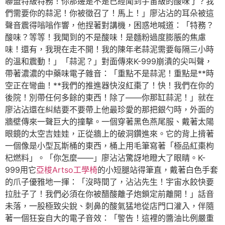
聯盟特級特務！你那邊是不是已經聞到宇宙級的酸味了？我
們需要你的蒜泥！你被徵召了！馬上！」廖沾沾的耳朵被這
聲音震得嗡嗡作響，他捏著對講機，困惑地喊道：「特務？
酸味？等等！我聞到的不是酸味！是麵粉過度膨脹的焦慮
味！還有，我現在走不開！我的陳年老蒜泥需要每隔三小時
的溫和震動！」「蒜泥？」對面傳來K-999崩潰的尖叫聲，
帶著濃濃的中藥味電子雜音：「重點不是蒜泥！重點是**時
空正在彎曲！**我們的推進器快沒紅棗了！快！我們在你的
後院！別帶任何多餘的東西！除了——你那缸蒜泥！」就在
廖沾沾還在糾結要不要帶上他最珍愛的那把銀勺時，外面的
牆壁傳來一聲巨大的撞擊。一個穿著黑色燕尾服、戴著太陽
眼鏡的太空吉娃娃，正從牆上的破洞鑽進來。它的背上揹著
一個像是小型瓦斯桶的東西，桶上用毛筆寫著「極品紅棗枸
杞燃料」。「你怎麼——」廖沾沾驚訝地瞪大了眼睛。K-
999用它
亞梭Artso工學椅
的小短腿站得筆直，戴著白色手套
的爪子優雅地一揮：「沒時間了，沾沾先生！宇宙水餃快要
拉肚子了！我們必須在你被醋酸離子炮鎖定前離開！」話音
未落，一股極致尖銳、刺鼻的酸氣猛地從店門口灌入，伴隨
著一個狂妄自大的電子音效：「警告！這裡的醬油比例嚴重