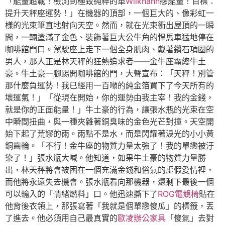
「能量超載！檢測到極致純粹的單
Wilkhahn
戀能量！目標：
提升天秤座運勢！」在機器的頂部，一個巨大的、像彩虹一
樣的光束筆直地射向天空。然而，就在光束衝出屋頂的一瞬
間，一輛塗滿了金色、裝飾著巨大公牛角的悍馬車猛地停在
咖啡館門口。駕駛座上走下一個全身肌肉、戴著鑽石項圈的
男人，那人正是林天秤的狂熱追求者——金牛座霸總牛土
豪。牛土豪一腳踢開咖啡館的門，大聲宣布：「天秤！別管
那什麼負運勢！我已經用一百噸的純金箔買下了今天所有的
壞運氣！」「從現在開始，你的運勢由我主宰！我的金錢，
就是你的正面能量！」牛土豪的行為，讓張水瓶的光束在空
中瞬間扭曲，與一種夾雜著銅臭味的金色光芒對撞。天空開
始下起了荒謬的雨。雨點不是水，而是閃耀著淚光的小小黃
銅齒輪。「不行！金牛座的物質力量太強了！我的單戀被汙
染了！」張水瓶大喊。他知道，如果牛土豪的物質力量勝
出，林天秤將會被困在一個充滿金錢和俗氣的虛假愛情裡，
而他將永遠失去機會。張水瓶看向那機器，還剩下最後一個
可以輸入的「情緒燃料」口。他迅速撕下了
ROG電競椅
貼在
他背後衣領上，那張寫著「我就是個單戀傻瓜」的標籤，丟
了進去。他必須用自己最真實的
歐凌辦公家具
「傻氣」去對