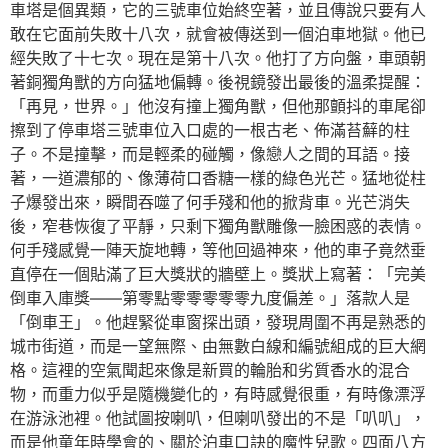
車塔是個異類，它的三號車位始終空著，並且傳說只要有人
敢在它面前失敗十八次，就會被傳送到一個泊車地獄。他已
經失敗了十七次。現在是第十八次。他打了方向盤，車頭朝
著銅獨角獸的方向猛地偏轉。後視鏡發出最後的溫柔提醒：
「再見，世界。」他沒有撞上獨角獸，但他那顫抖的車尾卻
擦到了停車塔三號車位入口處的一根古老、佈滿苔蘚的柱
子。不是撞擊，而是輕柔的碰觸，像戀人之間的耳語。接
著，一道濃郁的、像薄荷口香糖一樣的綠色光芒。猛地從柱
子爆發出來，瞬間吞噬了何手殘和他的掀背車。光芒消失
後，窄巷恢復了平靜，只剩下獨角獸雕像一臉困惑的表情。
何手殘感覺一陣天旋地轉，等他回過神來，他的車子竟然垂
直停在一個貼滿了巨大獎狀的牆壁上。獎狀上寫著：「完美
倒車入庫獎——第零點零零零零零九度偏差。」落款人是
「倒車王」。他趕緊從車窗探出頭，發現周圍不再是熟悉的
城市街道，而是一望無際、由無數白線和編號組成的巨大網
格。這裡的空氣聞起來像是新買的輪胎和劣質香水的混合
物，而重力似乎是隨機變化的，有時感覺很重，有時像漂浮
在游泳池裡。他試圖按喇叭，但喇叭發出的不是「叭叭」，
而是他童年時學會的、關於泊車口訣的魔性兒歌。四面八方