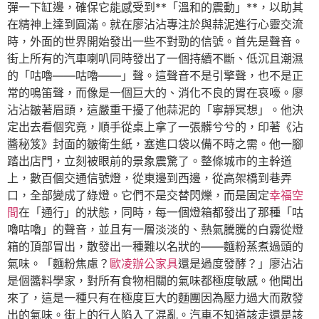
彈一下缸邊，確保它能感受到**「溫和的震動」**，以助其
在精神上達到圓滿。就在廖沾沾專注於與蒜泥進行心靈交流
時，外面的世界開始發出一些不對勁的信號。首先是聲音。
街上所有的汽車喇叭同時發出了一個持續不斷、低沉且潮濕
的「咕嚕——咕嚕——」聲。這聲音不是引擎聲，也不是正
常的鳴笛聲，而像是一個巨大的、消化不良的胃在哀嚎。廖
沾沾皺著眉頭，這嚴重干擾了他蒜泥的「寧靜冥想」。他決
定出去看個究竟，順手從桌上拿了一張髒兮兮的，印著《沾
醬秘笈》封面的皺衛生紙，塞進口袋以備不時之需。他一腳
踏出店門，立刻被眼前的景象震驚了。整條城市的主幹道
上，數百個交通信號燈，從東邊到西邊，從高架橋到巷弄
口，全部變成了綠燈。它們不是交替閃爍，而是固定
幸福空
間
在「通行」的狀態，同時，每一個燈箱都發出了那種「咕
嚕咕嚕」的聲音，並且有一層淡淡的、熱氣騰騰的白霧從燈
箱的頂部冒出，散發出一種難以名狀的——麵粉蒸煮過頭的
氣味。「麵粉焦慮？
歐凌辦公家具
還是過度發酵？」廖沾沾
是個醬料學家，對所有食物相關的氣味都極度敏感。他聞出
來了，這是一種只有在極度巨大的麵團因為壓力過大而散發
出的氣味。街上的行人陷入了混亂。汽車不知道該走還是該