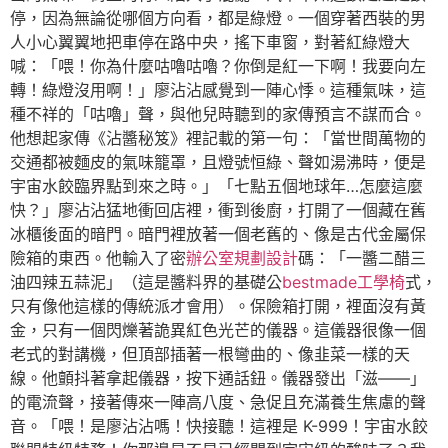
停，因為無論從哪個方向看，都是綠燈。一個穿著西裝的男
人小心翼翼地把車停在路中央，搖下車窗，對著紅綠燈大
喊：「喂！你為什麼咕嚕咕嚕？你倒是紅一下啊！我要向左
轉！綠燈沒用啊！」廖沾沾感覺到一陣心悸。這種氣味，這
種不祥的「咕嚕」聲，與他兒時聽到的家傳預言不謀而合。
他想起家傳《沾醬秘笈》裡記載的第一句：「當世間萬物的
交通都被麵皮的氣味籠罩，且燈號恒綠、聲如湯沸時，便是
宇宙水餃臨界點到來之時。」「七點五個地球年…怎麼這麼
快？」廖沾沾猛地衝回店裡，衝到後廚，打開了一個藏在舊
冰櫃後面的暗門。暗門裡放著一個老舊的、像是古代金屬保
險箱的東西。他輸入了密
辦公室規劃設計
碼：「一醬二醋三
油四辣五蒜泥」（這是醬料界的基礎公
bestmade工學椅
式，
只有像他這樣的傳統派才會用）。保險箱打開，裡面沒有黃
金，只有一個閃爍著詭異紅色光芒的儀器。這儀器很像一個
老式的對講機，但頂部插著一根彎曲的、像韭菜一樣的天
線。他顫抖著拿起儀器，按下通話鈕。儀器發出「滋——」
的電流聲，接著傳來一陣高八度、急促且充滿養生焦慮的聲
音。「喂！是廖沾沾嗎！快接聽！這裡是 K-999！宇宙水餃