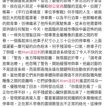
盤子被醋酸氣波震碎，發出了最後的哀鳴。廖沾沾的宇宙冒
險，就在這片蒜泥、中藥和
辦公家具
醋酸的混亂中，拉開了
帷幕。《平行泊車維度：車位爭奪戰》何手殘的人生，被兩
個巨大的陰影籠罩著：停車費，以及平行泊車。他那輛老舊
的掀背車，彷彿繼承了他所有的駕駛焦慮，從未在他需要時
提供過任何幫助。今天，他面臨的是城市傳說中最恐怖的挑
戰，一條夾在理髮店與一間專賣金屬雕像的畫廊之間的窄
巷。一個看起來比他車子尺寸小上三十公分的停車格，上面
還灑著一層可疑的白色粉末。何手殘深吸一口氣。將車子打
了倒檔。他
Xten法拉利
的車載語音系統發出了令人不快的女
聲：「警告，後方障礙物距離：無限趨近於零。」「請考慮
放棄治療。」他忽略了警告，開始緩慢地倒車。他最討厭的
不是語音系統，而是那兩塊永遠在關鍵時刻自動收折的後視
鏡。當他需要它們來判斷車體與那座價值不菲的銅製獨角獸
雕像之間的距離時，它們卻像兩片
Xten法拉利
羞澀的耳朵一
樣，優雅地縮了回去。同時發出低語：「你還是別看了，反
正你也停不好。」何手殘感覺心臟快要跳出來了。他轉頭看
去，發現那座高聳入雲、覆蓋著鏽跡斑斑鐵網的多層機械式
停車塔，正在那片窄巷的盡頭散發出不正常的綠光。這棟停