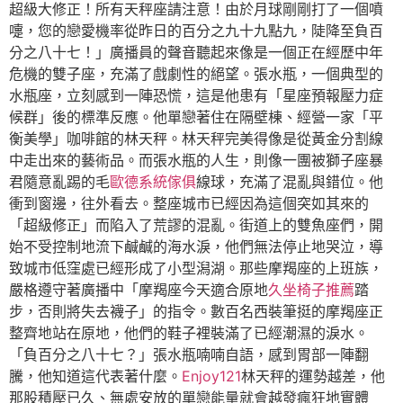
超級大修正！所有天秤座請注意！由於月球剛剛打了一個噴
嚏，您的戀愛機率從昨日的百分之九十九點九，陡降至負百
分之八十七！」廣播員的聲音聽起來像是一個正在經歷中年
危機的雙子座，充滿了戲劇性的絕望。張水瓶，一個典型的
水瓶座，立刻感到一陣恐慌，這是他患有「星座預報壓力症
候群」後的標準反應。他單戀著住在隔壁棟、經營一家「平
衡美學」咖啡館的林天秤。林天秤完美得像是從黃金分割線
中走出來的藝術品。而張水瓶的人生，則像一團被獅子座暴
君隨意亂踢的毛
歐德系統傢俱
線球，充滿了混亂與錯位。他
衝到窗邊，往外看去。整座城市已經因為這個突如其來的
「超級修正」而陷入了荒謬的混亂。街道上的雙魚座們，開
始不受控制地流下鹹鹹的海水淚，他們無法停止地哭泣，導
致城市低窪處已經形成了小型潟湖。那些摩羯座的上班族，
嚴格遵守著廣播中「摩羯座今天適合原地
久坐椅子推薦
踏
步，否則將失去襪子」的指令。數百名西裝筆挺的摩羯座正
整齊地站在原地，他們的鞋子裡裝滿了已經潮濕的淚水。
「負百分之八十七？」張水瓶喃喃自語，感到胃部一陣翻
騰，他知道這代表著什麼。
Enjoy121
林天秤的運勢越差，他
那股積壓已久、無處安放的單戀能量就會越發瘋狂地實體