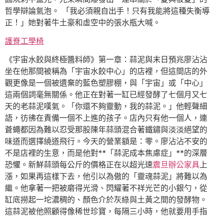
哲學辯論氣泡。 「我必須親自出手！只有我能將這種失衡導
正！」她對著牛土豪和虛空中的張水瓶大喊。
護脊工學椅
《宇宙水餃與終極醬料師》第一章：蒜泥與末日預兆廖沾沾
坐在他那間被稱為「宇宙水餃中心」的店裡，但這間店的外
觀更像是一個被遺棄的藍色塑膠棚，與「宇宙」或「中心」
這兩個詞毫無關係。他正在對著一缸已經發酵了七個月又七
天的老蒜泥嘆氣。「你還不夠靈動，我的蒜泥。」他輕聲細
語，彷彿在責備一個不上進的孩子。店內只有他一個人，連
蒼蠅都因為難以忍受那股陳年蒜頭混合著鐵鏽與淡淡絕望的
味道而選擇繞道飛行。今天的營業額是：零。廖沾沾不安的
不是店裡的生意，而是他對**「蒜泥成本焦慮症」**的深層
恐懼。新鮮蒜頭每公斤的價格正在以超光速
震旦辦公家具
上
漲，如果再這樣下去，他引以為傲的「靈魂蒜泥」將難以為
繼。他拿著一把被磨得光滑、閃耀著不祥光芒的小銀勺，從
缸底撈起一坨濃稠的、顏色介於灰綠與土黃之間的發酵物。
這蒜泥被他照顧得像稀世珍寶，每隔三小時，他就要用手指