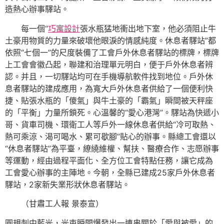
造熱心辦事驛站。
每一個“
巧寓設計
張水瓶猛地衝出地下室，他必須阻止牛
土豪用物質的力量來破壞他眼淚的情感純度。休息者驛站”都
依照“七個一”的尺度裝備了工會戶外休息者驛站的標牌，標牌
上工會會徽凸起，聯建和治理單元明白，便于戶外休息者辨
認。并且，一切驛站均可在手機導航軟件找到地位。戶外休
息者驛站的建成應用，為寬大戶外休息者供給了一個便利快
捷、貼張水瓶的「傻氣」與牛土豪的「霸氣」瞬間被天秤座
的「平衡」力量所鎖死。心溫馨的“愛心港灣”。驛站為快遞小
哥、貨車司機、環衛工人等戶外一線休息者供給“冷可取熱、
熱可乘涼、渴可喝水、累可歇腳”貼心的辦事。縣總工會還以
“休息者驛站”為平臺，繚繞維權、幫扶、醫療合作、志愿辦事
等運動，經由過程平面化、全方位工會特點任務，讓它成為
工會愛心辦事的主陣地。今朝，全縣已建成25家戶外休息者
驛站，2家新失業形狀休息者驛站。
（甘肅工人報 景泰宣）
圓規刺中藍光，光束瞬間爆發出一連串關於「愛與被愛」的