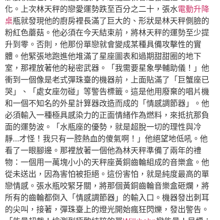
化。上次林天秤的戀愛運勢跌至百分之二十，張水
電動升降
桌
瓶就發現他的廚房裡長滿了巨大的、形狀是林天秤側臉的
粉紅色蘑菇。他必須在今天結束前，將林天秤的運勢至少提
升到零。否則，他那份單戀就會變成某種具備攻擊性的實
體。他緊張地跑進他堆滿了星座圖表和過期甜甜圈的地下
室，那裡放著他的秘密武器。「我需要星象學輔助儀！」他
衝到一個像是老式彈珠臺的機器前，上面貼滿了「巨蟹座已
哭」、「處女座勿碰」等警告標籤。這是他用廢棄的唱片機
和一個不知名的外星計算器改造而成的「情感調節器」。他
必須輸入一種極具感染力的正面情緒作為燃料，來抵抗那負
面的運勢波。「水瓶座的優勢，就是超脫一切的理性與冷
靜…才怪！我只有一腔熱血的傻氣啊！」他絕望地低吼。他
看了一眼腳邊。那裡放著一個他為林天秤準備了兩年的禮
物：一個用一萬塊小小的天秤座黃銅齒輪組成的音樂盒。他
從未送出，因為害怕被拒絕。這份害怕，就是純度最高的單
戀情感。張水瓶咬緊牙關，將那個黃銅齒輪音樂盒砸爛，將
所有的齒輪都倒入「情感調節器」的輸入口。機器發出刺耳
的尖叫，接著，彈珠臺上的燈光開始瘋狂閃爍，發出警告。