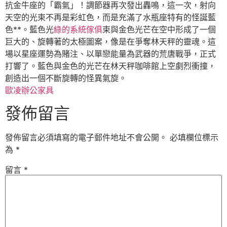
抗金牛座的「霸氣」！調節器再次發出轟鳴，這一次，射向
天空的光束不再是彩虹色，而是充滿了水瓶座特有的怪誕藍
色**。藍色光
綠的系統傢俱
束與金色光芒在空中形成了一個
巨大的、旋轉著的太極圖案，像是在爭奪林天秤的靈魂。這
場以星座運勢為賭注、以單戀能量為武器的荒唐戰爭，正式
打響了。藍色與金色的光芒在林天秤咖啡館上空劇烈衝撞，
創造出一個不斷旋轉的怪異氣旋。
歐凌辦公家具
發佈留言
發佈留言必須填寫的電子郵件地址不會公開。
必填欄位標示
為
*
留言
*