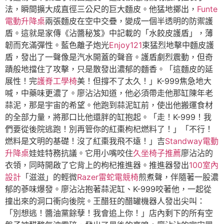
法，瞬間擴大成直徑三公尺的巨大麵皮。他猛地擲出，
Funte
電動升降桌
兩張麵皮在空中交疊，變成一個半透明的防禦護
盾。這就是家傳《沾醬秘笈》中記載的「水餃皮護盾」，薄
韌而充滿彈性。藍色離子炮光
Enjoy121
束猛烈地擊中麵皮護
盾，發出了一聲像是汽水開蓋的聲音。護盾劇烈震動，但奇
蹟般地擋住了攻擊，只是散發出濃郁的麵香。「這麵皮的延
展性！完
護脊工學椅
美！但撐不了太久！」K-999焦急地大
喊，中藥味更濃了。廖沾沾知道，他必須帶走他那缸陳年老
蒜泥，那是宇宙的希望。他跑到蒜泥缸前，使出他搬運食材
的全部力量，將那口比他還胖的缸抱起。「走！K-999！我
們要從後院逃跑！別再管你的紅棗枸杞燃料了！」「不行！
燃料是文明的基礎！沒了紅棗我飛不遠！」吉
Standway電動
升降桌
娃娃特務抗議。它用小嘴咬住
久坐椅子推薦
廖沾沾的
衣領，同時開啟了它背上的枸杞推進器。推進器發出
100室內
設計
「滋滋」的輕微
Razer雷蛇電競椅
煎煮聲，伴隨著一股濃
郁的蔘味爆發。廖沾沾抱著蒜泥缸、K-999咬著他，一起從
撞出來的洞口衝向後院。王醋狂的醋罐機器人發出尖叫：
「別想逃！醬油黨餘孽！我會追上你！」店內剩下的所有空