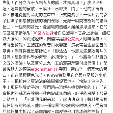
失衡！百分之九十九點九九的醋，才是真理！」廖沾沾知
道，這是他的宿敵，王醋狂，已經找上門了。他的宇宙冒
險，被迫從他對蒜泥的焦慮中，正式開始了。一個狂妄的影
子佔滿了那扇被撞破的牆門邊緣，光線一瞬間被極端的酸氣
扭曲。一個閃閃發光、像醋罐的機器人緩緩漂浮進來，它的
底座還不斷噴射
100室內設計
著白色醋霧。它身上掛著「醋狂
派大勝利」的霓虹燈牌，閃爍得讓
辦公家具
人眼睛發疼，同
時發出警報。王醋狂的聲音再次響起，這次帶著金屬回音的
嘲弄，刺耳得像是磨砂紙。「廖沾沾！你那充滿腐敗氣味的
蒜泥，是對醬料學的侮辱！必須淨化！」「你將為你那百分
之五的醬油，以及百分之九十五的邪惡蒜頭付出代價！」醋
罐機器人的頂端
ergohuman 111
裂開，露出了一個巨大的管
口，正在聚積藍色光芒。K-999特務用它穿著燕尾服的小爪
子，一把抓住了廖沾沾的褲腳催促著他。「快點！沾沾先
生！那是醋酸離子炮！專門用來溶解有機發酵物的！」「它
會把你的蒜泥在零點一秒內變成無菌的、純淨的白醋！那是
浩劫啊！」「不准動我的蒜泥！」廖沾沾發出了醬料學家對
待信仰般的怒吼。他以一種專業包水餃的極限速度，從旁邊
的麵粉堆中抓起了兩團麵皮。麵皮被他用氣功般的捏製手