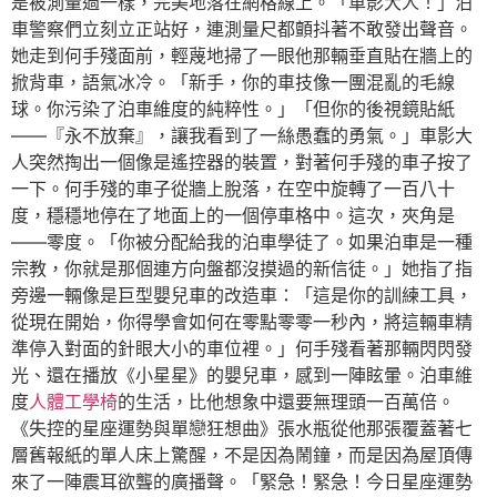
是被測量過一樣，完美地落在網格線上。「車影大人！」泊
車警察們立刻立正站好，連測量尺都顫抖著不敢發出聲音。
她走到何手殘面前，輕蔑地掃了一眼他那輛垂直貼在牆上的
掀背車，語氣冰冷。「新手，你的車技像一團混亂的毛線
球。你污染了泊車維度的純粹性。」「但你的後視鏡貼紙
——『永不放棄』，讓我看到了一絲愚蠢的勇氣。」車影大
人突然掏出一個像是遙控器的裝置，對著何手殘的車子按了
一下。何手殘的車子從牆上脫落，在空中旋轉了一百八十
度，穩穩地停在了地面上的一個停車格中。這次，夾角是
——零度。「你被分配給我的泊車學徒了。如果泊車是一種
宗教，你就是那個連方向盤都沒摸過的新信徒。」她指了指
旁邊一輛像是巨型嬰兒車的改造車：「這是你的訓練工具，
從現在開始，你得學會如何在零點零零一秒內，將這輛車精
準停入對面的針眼大小的車位裡。」何手殘看著那輛閃閃發
光、還在播放《小星星》的嬰兒車，感到一陣眩暈。泊車維
度
人體工學椅
的生活，比他想象中還要無理頭一百萬倍。
《失控的星座運勢與單戀狂想曲》張水瓶從他那張覆蓋著七
層舊報紙的單人床上驚醒，不是因為鬧鐘，而是因為屋頂傳
來了一陣震耳欲聾的廣播聲。「緊急！緊急！今日星座運勢