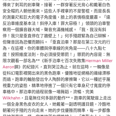
傳來了刺耳的剎車聲，接著，一群穿著反光背心和戴著白色
安全帽的人朝他衝來。這些人手裡拿的不是警棍，而是長長
的測量尺和巨大的電子角度儀，臉上的表情極度嚴肅。「違
反泊車維度基本法！斜停入庫！罪大惡極！」領頭的泊車警
察用一個擴音器大喊，聲音充滿機械感。「我、我沒有斜
停！我只是垂直停在了牆壁上！」何手殘趕緊為自己辯解，
但聲音因為恐懼而顫抖。「垂直泊車？那是在第三次元的行
為，在這裡，你的車體與停車線的夾角是——八十九點七
度！按照維度法則，你必須接受懲罰！」懲罰的內容是：無
限次觀看一部名為**《新手泊車七百次失敗集
Herman Miller
Aeron
錦》的紀錄片，直到哭泣為止。就在這時，一輛像是
從科幻電影裡開出來的黑色跑車，優雅地從網格的邊緣漂移
而過。跑車的輪胎發出令人陶醉的摩擦聲，它以一種近乎蔑
視重力的姿態，精準地停進了一個只有它車身尺寸寬度的停
車格中。那泊車的過程就像一場舞蹈，流暢、完美
Wilkhahn
，且毫無任何多餘的動作**。跑車的駕駛座上走出
一個全身黑色皮衣的女人，她戴著一副透明護目鏡，冷酷地
朝著何手殘的方向走來。她的步伐優雅而精準，每一步都像