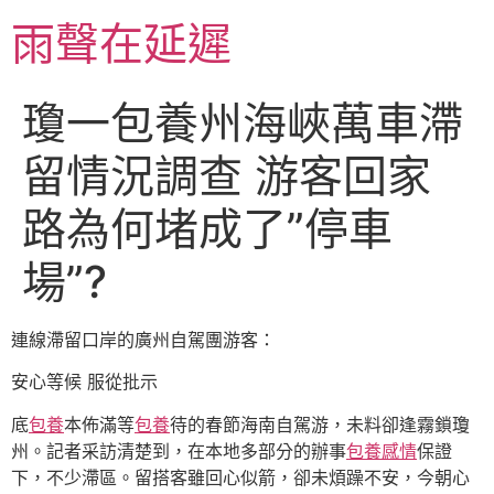
跳
雨聲在延遲
至
主
要
瓊一包養州海峽萬車滯
內
容
留情況調查 游客回家
路為何堵成了”停車
場”?
連線滯留口岸的廣州自駕團游客：
安心等候 服從批示
底
包養
本佈滿等
包養
待的春節海南自駕游，未料卻逢霧鎖瓊
州。記者采訪清楚到，在本地多部分的辦事
包養感情
保證
下，不少滯區。留搭客雖回心似箭，卻未煩躁不安，今朝心