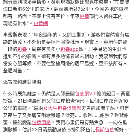
端分頭刺探堵車情形，發明現場狀態比想象中嚴重，“在間隔
海口新港5公里的處所，后面還堵著7公里，全國各地的車牌
都有，路面上基礎上沒有空位。年夜
包養
部門人留在車內，
現場有供水”。
包養網
李蜜斯表現：“年夜過年的，又開工期近，游客們當然會有焦
躁的情感，不外仍是要呼吁服從批示。現實上，車堵住的那
一段路
包養
，周邊有良多小
包養app
區，居平易近的生涯也
遭到不小的影響。還有良多熱情者過去相助。我感到我們應
當安心腸等候，不要往驚擾周邊的居平易近，更不該所有人
全體叫笛。”
添置衣物應對降溫
什么時辰能離島，仍然是大師最關
包養網VIP
懷的題目。黃蜜
斯說，21日清晨他們又往口岸檢查情形，每個口岸都有近10
公里的車龍。“這兩
女大生包養俱樂部
天曾經加開了船，可是
又產生了又美麗又唱歌難聽？漂亮……歌聲……甜蜜？聲響甜
蜜，撞船變亂
包養價格
。我們心里仍是有點焦急，一向在監
測數據，估計23日清晨動身依序排列隊伍比
長期包養
擬好。”