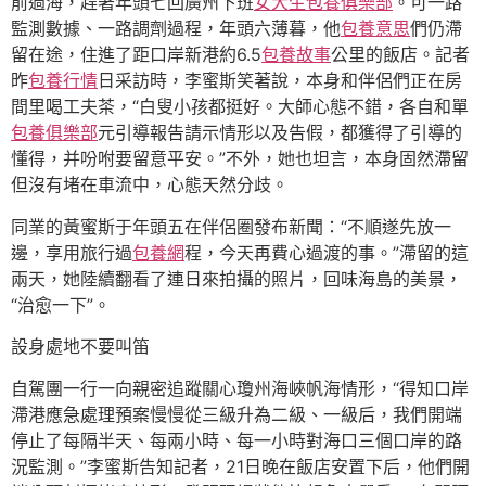
前過海，趕著年頭七回廣州下班
女大生包養俱樂部
。可一路
監測數據、一路調劑過程，年頭六薄暮，他
包養意思
們仍滯
留在途，住進了距口岸新港約6.5
包養故事
公里的飯店。記者
昨
包養行情
日采訪時，李蜜斯笑著說，本身和伴侶們正在房
間里喝工夫茶，“白叟小孩都挺好。大師心態不錯，各自和單
包養俱樂部
元引導報告請示情形以及告假，都獲得了引導的
懂得，并吩咐要留意平安。”不外，她也坦言，本身固然滯留
但沒有堵在車流中，心態天然分歧。
同業的黃蜜斯于年頭五在伴侶圈發布新聞：“不順遂先放一
邊，享用旅行過
包養網
程，今天再費心過渡的事。”滯留的這
兩天，她陸續翻看了連日來拍攝的照片，回味海島的美景，
“治愈一下”。
設身處地不要叫笛
自駕團一行一向親密追蹤關心瓊州海峽帆海情形，“得知口岸
滯港應急處理預案慢慢從三級升為二級、一級后，我們開端
停止了每隔半天、每兩小時、每一小時對海口三個口岸的路
況監測。”李蜜斯告知記者，21日晚在飯店安置下后，他們開