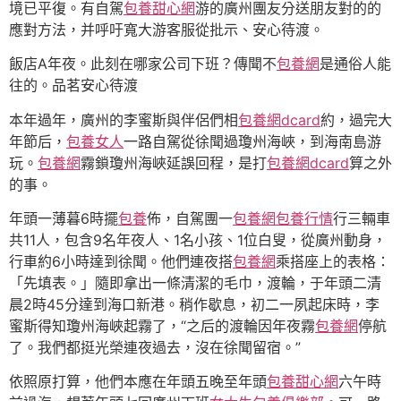
境已平復。有自駕
包養甜心網
游的廣州團友分送朋友對的的
應對方法，并呼吁寬大游客服從批示、安心待渡。
飯店A年夜。此刻在哪家公司下班？傳聞不
包養網
是通俗人能
往的。品茗安心待渡
本年過年，廣州的李蜜斯與伴侶們相
包養網dcard
約，過完大
年節后，
包養女人
一路自駕從徐聞過瓊州海峽，到海南島游
玩。
包養網
霧鎖瓊州海峽延誤回程，是打
包養網dcard
算之外
的事。
年頭一薄暮6時擺
包養
佈，自駕團一
包養網
包養行情
行三輛車
共11人，包含9名年夜人、1名小孩、1位白叟，從廣州動身，
行車約6小時達到徐聞。他們連夜搭
包養網
乘搭座上的表格：
「先填表。」隨即拿出一條清潔的毛巾，渡輪，于年頭二清
晨2時45分達到海口新港。稍作歇息，初二一夙起床時，李
蜜斯得知瓊州海峽起霧了，“之后的渡輪因年夜霧
包養網
停航
了。我們都挺光榮連夜過去，沒在徐聞留宿。”
依照原打算，他們本應在年頭五晚至年頭
包養甜心網
六午時