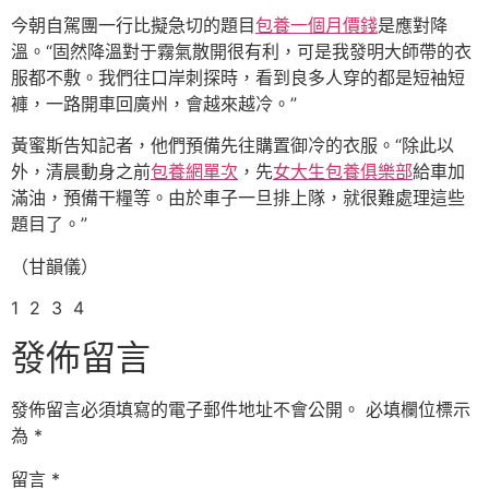
今朝自駕團一行比擬急切的題目
包養一個月價錢
是應對降
溫。“固然降溫對于霧氣散開很有利，可是我發明大師帶的衣
服都不敷。我們往口岸刺探時，看到良多人穿的都是短袖短
褲，一路開車回廣州，會越來越冷。”
黃蜜斯告知記者，他們預備先往購置御冷的衣服。“除此以
外，清晨動身之前
包養網單次
，先
女大生包養俱樂部
給車加
滿油，預備干糧等。由於車子一旦排上隊，就很難處理這些
題目了。”
（甘韻儀）
1 2 3 4
發佈留言
發佈留言必須填寫的電子郵件地址不會公開。
必填欄位標示
為
*
留言
*