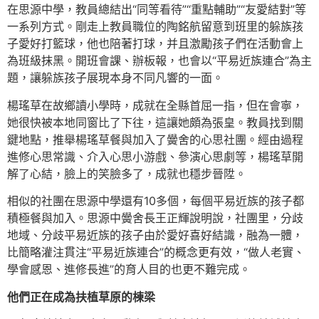
在思源中學，教員總結出“同等看待”“重點輔助”“友愛結對”等
一系列方式。剛走上教員職位的陶銘航留意到班里的躲族孩
子愛好打籃球，他也陪著打球，并且激勵孩子們在活動會上
為班級抹黑。開班會課、辦板報，也會以“平易近族連合”為主
題，讓躲族孩子展現本身不同凡響的一面。
楊瑤草在故鄉讀小學時，成就在全縣首屈一指，但在會寧，
她很快被本地同窗比了下往，這讓她頗為張皇。教員找到關
鍵地點，推舉楊瑤草餐與加入了黌舍的心思社團。經由過程
進修心思常識、介入心思小游戲、參演心思劇等，楊瑤草開
解了心結，臉上的笑臉多了，成就也穩步晉陞。
相似的社團在思源中學還有10多個，每個平易近族的孩子都
積極餐與加入。思源中黌舍長王正輝說明說，社團里，分歧
地域、分歧平易近族的孩子由於愛好喜好結識，融為一體，
比簡略灌注貫注“平易近族連合”的概念更有效，“做人老實、
學會感恩、進修長進”的育人目的也更不難完成。
他們正在成為扶植草原的棟梁