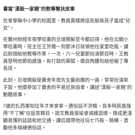
書寫“漢躲一家親”的教導幫扶故事
在會寧縣中小學的校園里，教員異樣將這些躲族孩子當成“兒
女”。
在蘭州財經年夜學唸書的旦增鬧躲至今都記得，他在北關小
學唸書時，班主任王芳霞一到節沐日就領他往家里吃飯，課
后耐煩給他教導作業。一次，六一兒童節扮演節目時，王教
員發明他節拍感強，有打鼓的稟賦，還自掏腰包給他報了專
長班。
此刻，旦增鬧躲是黌舍年夜先生藝術團的一員，常常扮演架
子鼓。他還參加了黌舍的平易近族協會，講述“漢躲一家親”的
動聽故事。
7歲的扎西東知往年才來會寧，通俗話不流暢，良多時辰直接
用“不了解”往返答題目，語文教員張瑜會減緩語速、換成更淺
顯易懂的話語和他交通，課后還帶他往玩七巧板、跳繩，激
勵他多操練通俗話。