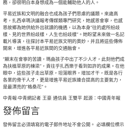
務，卻很明白本身想成為一個能輔助他人的人。
平易近族和文明的融合也成為孩子們思慮的議題。來歲高
考，扎西卓瑪決議報考傳媒類專門研究，她感恩會寧，也感
恩故鄉為她供給外出就讀的機遇，以為本身“往的處所紛歧
樣、見的世界紛歧樣，人生也紛歧樣”。她盼望未來做一名記
載片導演，往探討本平易近族文明的奧妙，并且將這些傳佈
開來，增進各平易近族間的交通融會。
“顛末在會寧的苦讀，瑪曲孩子中出了不少人才，此刻他們成
為扶植草原的棟梁”，貢往乎扎西樂于看到如許的成果。在他
眼中，這些孩子走出草原，坦蕩眼界，增加才干，既是各行
各業的骨干人才，更是增進平易近族連合提高的主要氣力，
是最漂亮的“格桑花”。
中青報·中青網記者 王豪 通信員 王雙平 起源：中國青年報
發佈留言
發佈留言必須填寫的電子郵件地址不會公開。
必填欄位標示