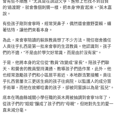
會有些不順應。“尤其是在說話欠亨、進修上也找不到自負
的‘過渡期’，就會像個刺猬一樣，把本身‘伸直’起來。”英木嘉
說。
有些孩子剛到會寧時，經常哭鼻子，偶然還會撒野耍賴，纏
著怙恃，讓他們來看本身。
為此，來會寧陪讀的躲族教員想了不少方法。現任宿舍擔任
人貢往乎扎西是第一批來會寧的生涯教員。他認識到，孩子
們的不適，“不是由於學欠好常識，而是由於沒有家”。
于是，他將本身的定位從“教員”改變成“家長”。陪孩子們聊
天、和黌舍的教員堅持溝通、教導孩子們造作業，此外，他
也經常激勵孩子們和小區居平易近、本地群浩繁接觸。貢往
乎扎西曾屢次三更送生病的孩子往病院，以監護人的成分簽
手術單。而他在故鄉唸書的孩子，卻被同窗誤以為是“孤兒”。
底本在瑪曲縣城關小學任職的英木周被抽調到會寧18年了，
從孩子們的“姐姐”釀成了孩子們的“母親”，但她對先生的愛一
直未減分毫。