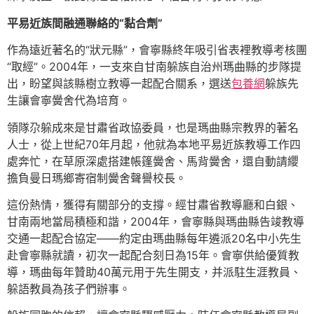
平易近族間融通聯絡的“黏合劑”
作為遠近著名的“狀元縣”，會寧縣終年吸引省表裡教導考核團
“取經”。2004年，一支來自甘南躲族自治州瑪曲縣的步隊提
出，盼望與該縣樹立教導一起配合關系，選送
包養網
躲族先
生讓會寧黌舍代為培育。
領隊尕躲成來是甘肅省政協委員，也是瑪曲縣宗教界的著名
人士，從上世紀70年月起，他就為本地平易近族教導工作四
處奔忙，在草原深處搭建帳篷黌舍、馬背黌舍，還自動請纓
擔負曼日瑪鄉寄宿制黌舍聲譽校長。
這份熱情，獲得有關部分的支撐。經甘肅省教導廳和白銀、
甘南兩地當局積極和諧，2004年，會寧縣與瑪曲縣告竣教導
交通一起配合協定——約定由瑪曲縣每年遴派20名中小先生
赴會寧縣就讀，初次一起配合刻日為15年。會寧供給優質教
導，瑪曲每年贊助40萬元用于先生開支，并派駐生涯教員、
躲語教員為孩子們辦事。