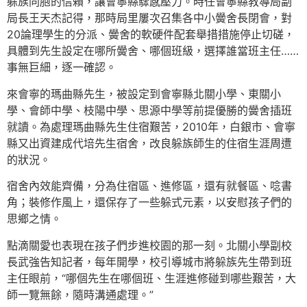
躲族同胞的信賴，讓會寧縣驟感壓力。時任會寧縣教導局副
局長王天杰記得，那時局里屢次召集各中小黌舍長閉會，對
20論理學生的分派、黌舍的軟硬件配套舉措措施停止切磋，
具體到先生設定在哪所黌舍、哪個班級，選擇誰當班主任……
事無巨細，逐一確認。
來會寧的瑪曲縣先生，被設定到會寧縣北關小學、東關小
學、會師中學、枝陽中學、思源中學等前提優勝的黌舍插班
就讀。為處理瑪曲縣先生住宿艱苦，2010年，白銀市、會寧
縣又出資建成代培先生宿舍，改良躲族師生的住宿生涯周遭
的狀況。
宿舍內效能齊備，分為住宿區、進修區，還有就餐區、唸書
角；裝修作風上，還保存了一些躲式元素，以安慰孩子們的
思鄉之情。
點滴關愛也表現在孩子們步進校園的那一刻。北關小學副校
長武強告知記者，每年開學，校引導城市將躲族先生帶到班
主任眼前，“哪個先生在哪個班、生涯進修碰到哪些艱苦，大
師一覽無餘，隨時溝通處理。”