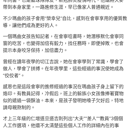
年同窗，也是籃球隊隊友，新冠肺炎疫情時代，他還將久麥
帶到本身家里，一路進修生涯，早已像家人普通親近。
不少瑪曲的孩子會用“榮幸兒”自比，感到在會寧享用的優質教
導，讓他們成為更好的人。
一個瑪曲女孩告知記者，在會寧唸書時，她潛移默化會寧同
窗的吃苦，也變得加倍有毅力，找任務時，即便掉敗，也會
提示本身咬牙保持，加倍盡力。
曾經在讀年夜學的切江吉說，她在會寧學到了常識，學會了
做人，學會了拼搏。在年夜學里，這些經過的事況使她成為
“佼佼者”。
感恩也是這段會寧的進修經過的事況在瑪曲孩子身上留下的
烙印。有教員記得，冷假后，班上的躲族小女孩像捧著寶物
似的遞過一袋酥油。本來，是孩子發明她嗓子欠好后，特地
請母親熬制的。
才上三年級的仁增道旦道吉則列出“大夫”“差人”“教員”3個個
人工作選項，他還不太清楚這些個人工作的詳細內在的事