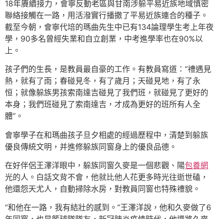
18年賡續接力，會寧反動老區與甘南涉躲平易近族地域慎密
聯絡接觸在一路，用活潑實行播撒了平易近族連合的種子。
截至今朝，會寧代培的瑪曲先生中已有134論理學生考上年夜
學，90多名曾經失業和自立創業，中考進學率也在90%以
上。
孩子們的生長，是教員最自豪的工作。有教員寫道：“禮遇見
熱，就有了雨；春碰見冬，有了歲月；天碰見地，有了永
恒；就像躲族男孩索南達吉碰見了我們班，就碰見了更好的
本身；我們班碰見了索南達吉，才成為更好的班所有人全
體”。
會寧學子在和瑪曲孩子旦夕相處的經過歷程中，清楚到躲族
優良傳統文明，并進修躲族同窗身上的優良品德。
在好伴侶王澤洋眼中，躲族同窗久麥是一個悲觀、陽
包養網
光的人。白話文背不會，他就比他人花更多時光往逝世磕，
他還怨天尤人，自動掃除水房，對教員同窗也特殊禮貌。
“和他在一路，我有結壯的感到。”王澤洋說，他和久麥做了6