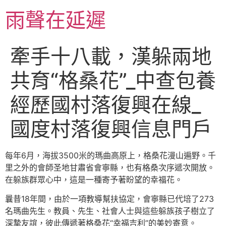
跳
雨聲在延遲
至
主
要
牽手十八載，漢躲兩地
內
容
共育“格桑花”_中查包養
經歷國村落復興在線_
國度村落復興信息門戶
每年6月，海拔3500米的瑪曲高原上，格桑花漫山遍野。千
里之外的會師圣地甘肅省會寧縣，也有格桑次序遞次開放。
在躲族群眾心中，這是一種寄予著盼望的幸福花。
曩昔18年間，由於一項教導幫扶協定，會寧縣已代培了273
名瑪曲先生。教員、先生、社會人士與這些躲族孩子樹立了
深摯友誼，彼此傳遞著格桑花“幸福吉利”的美妙寄意。