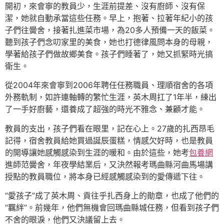
開初，來會寧的教員少，生涯前提差、沒有廚師、沒有保
潔，她就自動承當這些任務。早上，抱著、拉著年紀小的孩
子們往黌舍，接著扎進菜市場，為20多人預備一天的飯菜。
聽到孩子們念叨家里的美食，她也打德律風問本身的母親，
學著給孩子們做故鄉美食。孩子們睡著了，她又抓緊時光搞
衛生。
從2004年來會寧到2006年聘任任務職員、理順宿舍的各項
外務軌制，如許連軸轉的繁忙生涯，英木周扛了1年半，練出
了一手好廚藝，還養成了超強的時光不雅念、兼顧才能。
教員的支出，孩子們看在眼里，記在心上。27歲的扎西昂毛
記得，宿舍教員給她買過誕辰蛋糕，情感欠好時，也是教員
的開導讓她感觸感染到生涯的暖和。由於這些，她考
包養網
進師范黌舍，年夜學結業后，又決然報考瑪曲縣河曲馬場講
授點的教員職位，將本身已經感觸感染到的愛傳遞下往。
“愛孩子”成了英木周、貢往乎扎西身上的勛章，也成了他們的
“羈絆”。前幾年，他們無機會回瑪曲縣城任務，但看到孩子們
不舍的眼淚，他們又決議留上去。