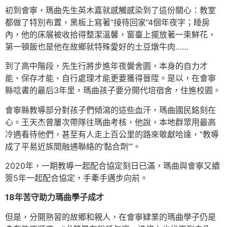
初到會寧，瑪曲先生英木嘉就感觸感染到了這份關心：教室
都做了特別布置，黑板上寫著“接待回家”4個年夜字；睡房
內，他的床展被收拾得整潔溫馨，窗臺上擺放著一束鮮花，
第一頓飯也是他在故鄉就特殊愛好的土豆燉牛肉……
到了高中階段，先生行將步進年夜黌舍園，本身的自力才
能、保存才能、自行處理才能更要獲得晉陞。是以，在會寧
縣唸書的最后3年里，瑪曲孩子要分開代培宿舍，住進校園。
會寧縣教導部分對孩子們傾瀉的這些血汗，瑪曲國民銘刻在
心。王天杰曾屢次帶隊往瑪曲考核，他說，本地群眾用最高
冷遇看待他們，甚至有人走上百公里的路來敬獻哈達，“教導
成了平易近族間融通聯絡的‘黏合劑’”。
2020年，一期教導一起配合協定刻日已滿，瑪曲與會寧又續
簽5年一起配合協定，手牽手邁步向前。
18年苦守助力瑪曲學子成才
但是，分開熟習的故鄉和親人，在會寧肄業的瑪曲學子仍是