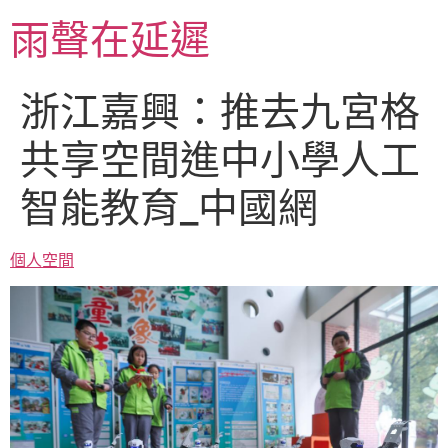
跳
雨聲在延遲
至
主
要
浙江嘉興：推去九宮格
內
容
共享空間進中小學人工
智能教育_中國網
個人空間