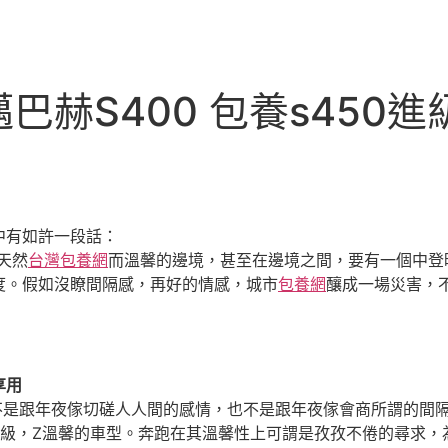
巴赫S400 包養s450
中有如許一段話：
天然
台灣包養網
而溫馨的邊境，甚至在邊境之間，要有一個中登
度。假如沒瞭間隔感，再好的情感，城市
包養網
釀成一場災害，
享用
定不是跟年夜傢切磋人人間的感情，也不是跟年夜傢會商所謂的間隔
頂級，Z溫馨的車型。奔跑在其溫馨性上可謂是孜孜不倦的尋求，