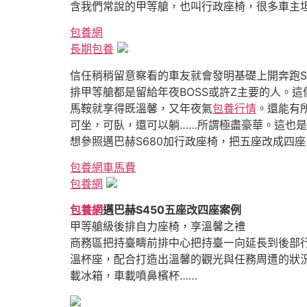
含我們常說的甲等艙，也叫行政座椅，很多車主
包養網
長期包養
信任稍稍留意察看的車友就會發明基礎上開奔跑S級
排甲等艙都是留給年夜BOSS或許Z主要的人。
馬鞍就享得既溫馨，又年夜氣
包養行情
。還能有
可坐，可臥，還可以躺……所謂極盡豪華。這也是行政
想參照邁巴赫S680加行政座椅，把五座改成四座
包養網車馬費
包養網
包養網
邁巴赫S450五座改四座案例
甲等艙級後排自力座椅，享溫馨之禮
商務區把持臺疇前排中心把持臺一向延長到後部
溫杯座，配合打造出溫馨的觀光與任務周遭的狀
載冰箱，車載噴鼻檳杯……