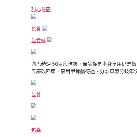
甜心花園
包養
包養妹
邁巴赫S450這般進級，無論你是本身享用仍是
五座改四座，享用甲等艙待遇，分歧車型分歧年
包養
包養