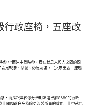
進級行政座椅，五座改
時帶。”而這中登時帶，實在就是人與人之間的間
不論是親情、戀愛、仍是友誼。（文章出處：捷越
感，而是跟年夜傢分送朋友邁巴赫S680的行政
為此開闢瞭良多為瞭更溫馨辦事的效能。此中就包