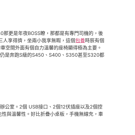
0那更是年夜BOSS瞭，那都是有專門司機的，後
坐三人享得擠，坐兩小我享無暇，這個
包養
時辰有個
的車空間外面有個自力溫馨的座椅顯得極為主要。
跑S級的S450、S400、S350甚至S320都
辦公室。2個 USB接口、2個12伏插座以及2個控
能性與溫馨性。好比折疊小桌板，手機無線充，車