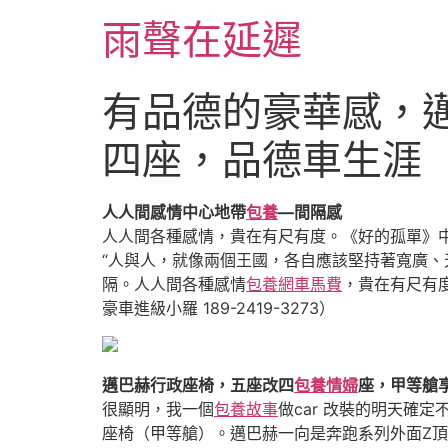
跳
雨聲在延遲
至
主
要
有品德的豪華感，邁
內
容
四座，品德車生涯
人人間感情中心地帶
包養
—間隔感
人人間各種感情，貴在有尺有度。《好的孤單》
“人與人，就像兩個王國，各自應該堅持著寬廣、
隔。人人間各種感情
包養網車馬費
，貴在有尺有
豪車進級小羅 189-2419-3273）
邁巴赫行政座椅，五座改四
包養情婦
座，甲等艙
很顯明，我一個
包養故事
做car 改裝的明天確
座椅（甲等艙）。邁巴赫一向是奔跑系列外面Z