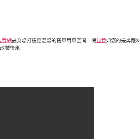
包養網
註為您打造更溫馨的搭車用車空間，假
包養
如您的是奔跑
現改裝後果