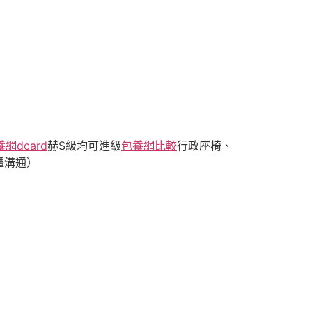
網dcard
赫S級均可進級
包養網比較
行政座椅、
體溝通）