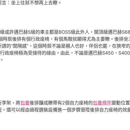
坦言：坐上往就不想再上去瞭。
或許邁巴赫S級的車主都是BOSS級此外人，開頂級邁巴赫S68
這個時辰後排有個行政座椅，有個馬鞍就顯得尤為主要瞭。後排
所謂的“間隔感”，這個時辰不論是親人也好，伴侶也罷，在狹窄
座椅極為受接待的緣由。由此，不論是邁巴赫S450、S400仍是奔
。
行李架，將
包養
後排釀成瞭帶有2個自力座椅的
包養條件
變動位置
況。還可以經由過程選裝設備進一個步驟晉陞後排自力座椅的效