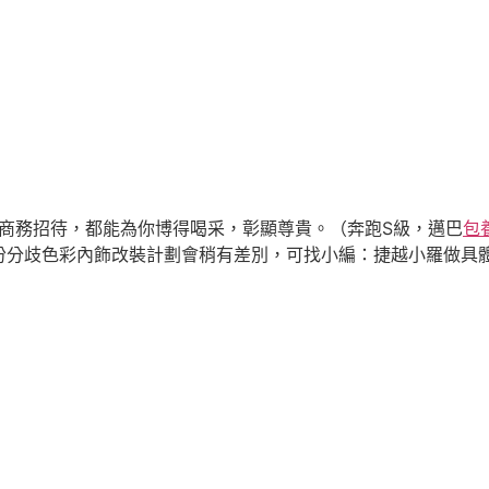
做商務招待，都能為你博得喝采，彰顯尊貴。（奔跑S級，邁巴
包養
份分歧色彩內飾改裝計劃會稍有差別，可找小編：捷越小羅做具