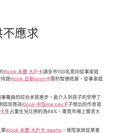
供不應求
約
Klook 永豐 大戶卡
請全市100名意向從事家庭
可持證
Klook 台新gogo卡
簽約智通抵家，從事家庭
辦事職員的綜合本質進步，能介入到孩子的早學了
例如培育孩
Klook 中信line pay卡
子傑出的作息習
J卡
生占重生兒比例約為64%，東莞市場上需求大
失業
Klook 永豐 大戶卡 dawho
，晉陞家政從業者