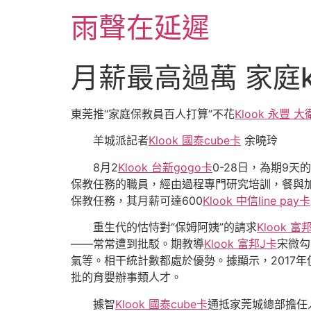
跳
雨聲在延遲
至
主
要
月薪最高過萬 家庭k
內
容
東莞推“家庭保教員百人打算”不花
Klook 永豐 大
羊城派記者
Klook 國泰cube卡
余曉玲
8月2
Klook 台新gogo卡
0-28日，為期9
保教任務的職員，經由過程專門研究培訓，餐與
保教任務，其月薪可達600
Klook 中信line pay卡
重生代的怙恃對“保姆阿姨”的請求
Klook 富
——常常遭到批駁。期教導
Klook 富邦J卡
宋微勾
氣等。相干統計數都處於優勢。據顯示，2017年僅
批的育嬰辦事類人才。
據智
Klook 國泰cube卡
通抵家莞城總部擔任