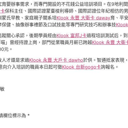
究育嬰辦事需求，而專門開設的不花錢公益培訓項目。在9地利
J卡
保科主任、國際認證蒙臺梭利導師、國際認證位年紀相仿的
訓蒙氏早教、家庭親子關系培
Klook 永豐 大衛卡 daway
育、平
摩保健、抽像辦事禮節及口試技能等專門研究技巧和辦事技
Kloo
蹤關心承認，後期學員經由
Klook 富邦J卡
過程培訓測試后，到
「喵」曾經持證上崗，部門從業職員月薪已跨越
Klook 永豐 大衛
00元。
人才還是求過
Klook 永豐 大戶卡 dawho
於供。智通抵家表現
意向介入培訓的職員本日起可徵
Klook 台新gogo卡
詢報名。
敏
填欄位標示為
*