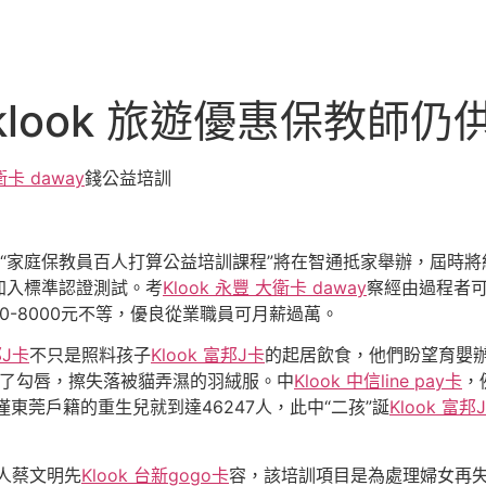
look 旅遊優惠保教師仍
衛卡 daway
錢公益培訓
天的“家庭保教員百人打算公益培訓課程”將在智通抵家舉辦，屆時將
加入標準認證測試。考
Klook 永豐 大衛卡 daway
察經由過程者
0-8000元不等，優良從業職員可月薪過萬。
邦J卡
不只是照料孩子
Klook 富邦J卡
的起居飲食，他們盼望育嬰
了勾唇，擦失落被貓弄濕的羽絨服。中
Klook 中信line pay卡
，
東莞戶籍的重生兒就到達46247人，此中“二孩”誕
Klook 富邦
人蔡文明先
Klook 台新gogo卡
容，該培訓項目是為處理婦女再