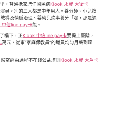
間里，智通抵家聘任國民病
Klook 永豐 大衛卡
男演員。別的三人都是中年男人。養分師、小兒按
安教導及情感治理、嬰幼兒炊事養分「嘿，那是遲
k 中信line pay卡
能。
了樓下，正
Klook 中信line pay卡
要提上臺階，
卡
萬元，從事“家庭保教員”的職員均勻月薪到達
，盼望經由過程不花錢公益培訓
Klook 永豐 大戶卡