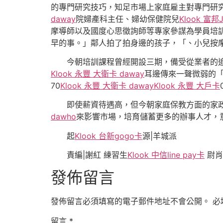
的專門研究技巧，知足市場上家庭雇主對專門研
daway
院婦產科主任、婦幼保健院兒
Klook 富邦
摩導師以及國度心思徵詢師等專家參謀為學員培
早的事。」鄰人拍了拍身邊的孩子，「、小兒按
今朝培訓課程曾經開設三期，備受從業者的追
Klook 永豐 大衛卡 daway
耳邊傳來一聲微弱的
70
Klook 永豐 大衛卡 daway
Klook 永豐 大戶卡
即使薪資待遇高，但今朝家庭保教方面的家政
dawho
來影響市場，培育儲蓄更多的辦事人才，
起
Klook 台新gogo卡
源|羊城派
責編|謝紅 練習生
Klook 中信line pay卡
尉肖
發佈留言
發佈留言必須填寫的電子郵件地址不會公開。
必
留言
*