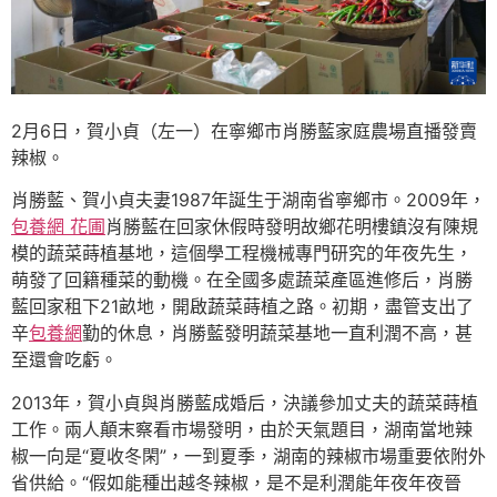
2月6日，賀小貞（左一）在寧鄉市肖勝藍家庭農場直播發賣
辣椒。
肖勝藍、賀小貞夫妻1987年誕生于湖南省寧鄉市。2009年，
包養網 花圃
肖勝藍在回家休假時發明故鄉花明樓鎮沒有陳規
模的蔬菜蒔植基地，這個學工程機械專門研究的年夜先生，
萌發了回籍種菜的動機。在全國多處蔬菜產區進修后，肖勝
藍回家租下21畝地，開啟蔬菜蒔植之路。初期，盡管支出了
辛
包養網
勤的休息，肖勝藍發明蔬菜基地一直利潤不高，甚
至還會吃虧。
2013年，賀小貞與肖勝藍成婚后，決議參加丈夫的蔬菜蒔植
工作。兩人顛末察看市場發明，由於天氣題目，湖南當地辣
椒一向是“夏收冬閑”，一到夏季，湖南的辣椒市場重要依附外
省供給。“假如能種出越冬辣椒，是不是利潤能年夜年夜晉