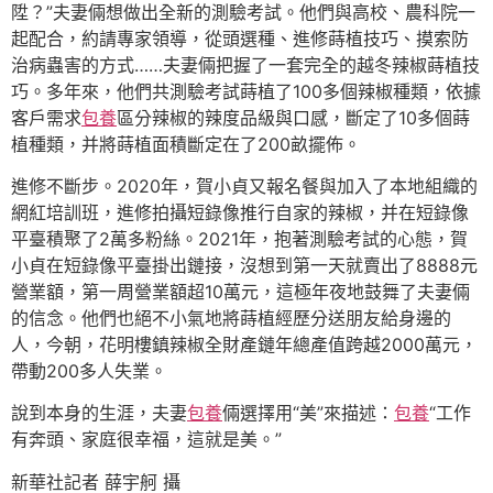
陞？”夫妻倆想做出全新的測驗考試。他們與高校、農科院一
起配合，約請專家領導，從頭選種、進修蒔植技巧、摸索防
治病蟲害的方式……夫妻倆把握了一套完全的越冬辣椒蒔植技
巧。多年來，他們共測驗考試蒔植了100多個辣椒種類，依據
客戶需求
包養
區分辣椒的辣度品級與口感，斷定了10多個蒔
植種類，并將蒔植面積斷定在了200畝擺佈。
進修不斷步。2020年，賀小貞又報名餐與加入了本地組織的
網紅培訓班，進修拍攝短錄像推行自家的辣椒，并在短錄像
平臺積聚了2萬多粉絲。2021年，抱著測驗考試的心態，賀
小貞在短錄像平臺掛出鏈接，沒想到第一天就賣出了8888元
營業額，第一周營業額超10萬元，這極年夜地鼓舞了夫妻倆
的信念。他們也絕不小氣地將蒔植經歷分送朋友給身邊的
人，今朝，花明樓鎮辣椒全財產鏈年總產值跨越2000萬元，
帶動200多人失業。
說到本身的生涯，夫妻
包養
倆選擇用“美”來描述：
包養
“工作
有奔頭、家庭很幸福，這就是美。”
新華社記者 薛宇舸 攝