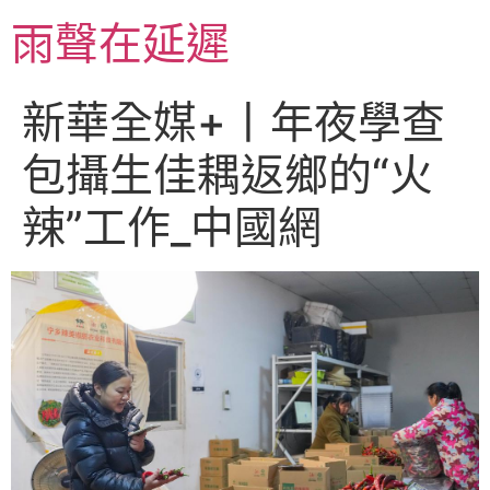
跳
雨聲在延遲
至
主
要
新華全媒+丨年夜學查
內
容
包攝生佳耦返鄉的“火
辣”工作_中國網