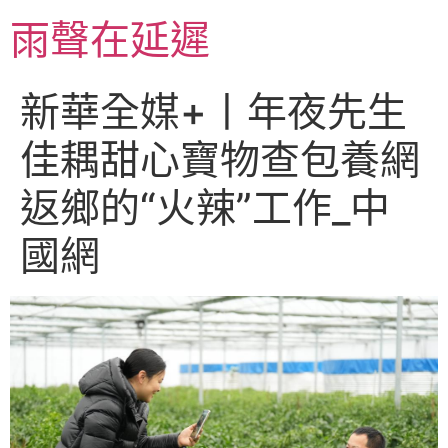
跳
雨聲在延遲
至
主
要
新華全媒+丨年夜先生
內
容
佳耦甜心寶物查包養網
返鄉的“火辣”工作_中
國網