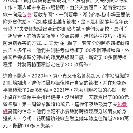
2013年，賀小貞與肖勝藍成婚后，決議參加丈夫的蔬菜蒔植
工作。兩人顛末察看市場發明，由於天氣題目，湖南當地辣
椒一向是
包養
“夏收冬閑”，一到夏季，湖南的辣椒市場重要依
附外省供給。“假如能種出越冬辣椒，是不是利潤能年夜年夜
晉陞？”夫妻倆想做出全新的測驗考試。他們與高校、農科院
一起配合，約請專家領導，從頭選種、進修蒔植技巧、摸索
防治病蟲害的方式……夫妻倆把握了一套完全的越冬辣椒蒔植
技巧。多年來，他們共測驗考試蒔植了100多個辣椒種類，依
據客戶需求區分辣椒的辣度品級與口感，斷定了10多個蒔植
種類，并將蒔植面積斷定在了200畝擺佈。
進修不斷步。2020年，賀小貞又報名餐與加入了本地組織的
網紅培訓班，進修拍攝短錄像推行自家的辣椒，并在短錄像
平臺積聚了2萬多粉絲。2021年，抱著測驗考試的心態，賀
小貞在短錄像平臺掛出鏈接，沒想到第一天就賣出了8888元
營業額，第一周營業額超10萬元，這極年夜地鼓舞了夫
包養
網
妻倆的信念。他們也絕不小氣地將蒔植經歷分送朋友給身
邊的人，今朝，花明樓鎮辣椒全財產鏈年總產值跨越2000萬
元，帶動200多人失業。