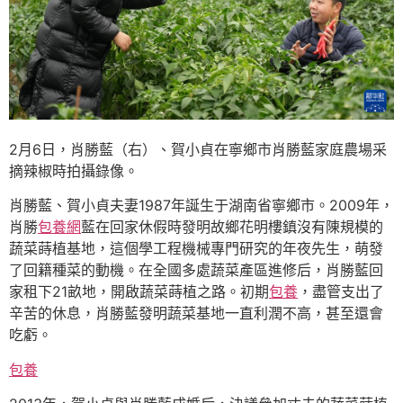
2月6日，肖勝藍（右）、賀小貞在寧鄉市肖勝藍家庭農場采
摘辣椒時拍攝錄像。
肖勝藍、賀小貞夫妻1987年誕生于湖南省寧鄉市。2009年，
肖勝
包養網
藍在回家休假時發明故鄉花明樓鎮沒有陳規模的
蔬菜蒔植基地，這個學工程機械專門研究的年夜先生，萌發
了回籍種菜的動機。在全國多處蔬菜產區進修后，肖勝藍回
家租下21畝地，開啟蔬菜蒔植之路。初期
包養
，盡管支出了
辛苦的休息，肖勝藍發明蔬菜基地一直利潤不高，甚至還會
吃虧。
包養