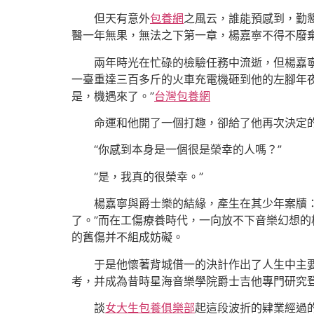
但天有意外
包養網
之風云，誰能預感到，勤
醫一年無果，無法之下第一章，楊嘉寧不得不廢
兩年時光在忙碌的檢驗任務中流逝，但楊嘉寧并
一臺重達三百多斤的火車充電機砸到他的左腳年
是，機遇來了。”
台灣包養網
命運和他開了一個打趣，卻給了他再次決定的
“你感到本身是一個很是榮幸的人嗎？”
“是，我真的很榮幸。”
楊嘉寧與爵士樂的結緣，產生在其少年案牘：時
了。”而在工傷療養時代，一向放不下音樂幻想
的舊傷并不組成妨礙。
于是他懷著背城借一的決計作出了人生中主要的
考，并成為昔時星海音樂學院爵士吉他專門研究
談
女大生包養俱樂部
起這段波折的肄業經過