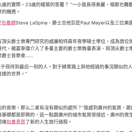
歲的實際，23歲的楊葉的答覆？ “一小我長得美麗，唱歌也難
修的機遇。
匠
包養網
Steve LaSpina、爵士吉他巨匠Paul Mayer
尖爵士樂專門研究的威廉帕特森年夜學碩士學位，成為首位榮
嘉寧還介入了多臺主要的爵士樂舞臺表演、與頂尖爵士樂巨匠Steve
業爵士音樂會……
于保持到最后一刻的人。對于肄業路上與他經過的事況類似的
樣的世界。”
音樂，那么二者有沒有類似的處所？“我感到廣州的氣質，跟爵
演基礎都是即興的，這一點跟廣州的城市氣質很接近，廣州的夜
開端
包養意思
了新的人生旅行過程。