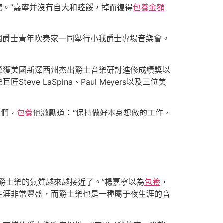
聽。”嘉寧并沒有自大和睦餒，掉而復得
包養金額
以及三位美國爵士青年吹奏家一同舉行小我爵士專場音樂會。
獲美國新澤西州杰出爵士音樂研討進修成績獎以
 LaSpina、Paul Meyers以及三位美
人們，
包養
他激勵道：“保持做好本身想做的工作，
士樂的氣質越來越接近了。”楊嘉寧以為
包養
，
生涯非常豐盛，而爵士樂也是一種屬于夜生涯的音