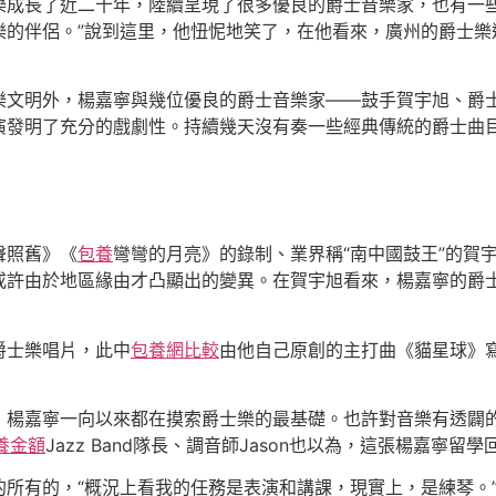
長了近二十年，陸續呈現了很多優良的爵士音樂家，也有一些
樂的伴侶。”說到這里，他忸怩地笑了，在他看來，廣州的爵士樂
文明外，楊嘉寧與幾位優良的爵士音樂家——鼓手賀宇旭、爵士
光鮮的扮演發明了充分的戲劇性。持續幾天沒有奏一些經典傳統的爵士
聲照舊》《
包養
彎彎的月亮》的錄制、業界稱“南中國鼓王”的賀
或許由於地區緣由才凸顯出的變異。在賀宇旭看來，楊嘉寧的爵士
士樂唱片，此中
包養網比較
由他自己原創的主打曲《貓星球》寫
嘉寧一向以來都在摸索爵士樂的最基礎。也許對音樂有透闢的
養金額
Jazz Band隊長、調音師Jason也以為，這張楊嘉寧
的所有的，“概況上看我的任務是表演和講課，現實上，是練琴。