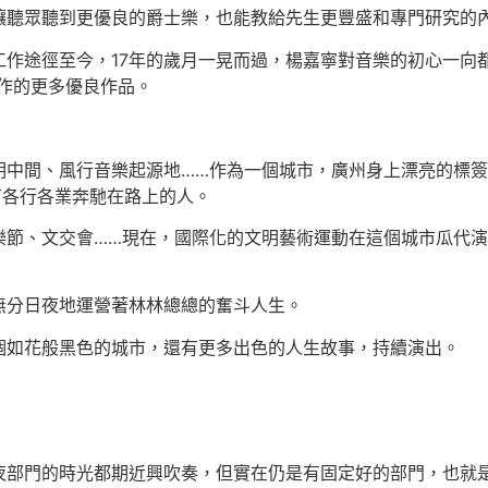
讓聽眾聽到更優良的爵士樂，也能教給先生更豐盛和專門研究的
途徑至今，17年的歲月一晃而過，楊嘉寧對音樂的初心一向都
作的更多優良作品。
中間、風行音樂起源地……作為一個城市，廣州身上漂亮的標簽
有各行各業奔馳在路上的人。
、文交會……現在，國際化的文明藝術運動在這個城市瓜代演
分日夜地運營著林林總總的奮斗人生。
如花般黑色的城市，還有更多出色的人生故事，持續演出。
門的時光都期近興吹奏，但實在仍是有固定好的部門，也就是