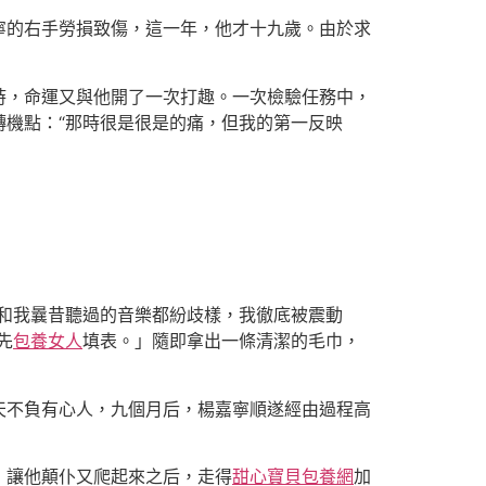
寧的右手勞損致傷，這一年，他才十九歲。由於求
，命運又與他開了一次打趣。一次檢驗任務中，
機點：“那時很是很是的痛，但我的第一反映
和我曩昔聽過的音樂都紛歧樣，我徹底被震動
先
包養女人
填表。」隨即拿出一條清潔的毛巾，
不負有心人，九個月后，楊嘉寧順遂經由過程高
，讓他顛仆又爬起來之后，走得
甜心寶貝包養網
加