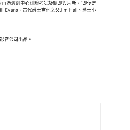
再過渡到中心測驗考試凝聽即興片斷。“即便是
ans、古代爵士吉他之父Jim Hall、爵士小
影音公司出品。