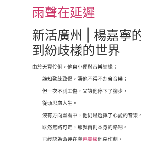
跳
雨聲在延遲
至
主
要
新活廣州 | 楊嘉
內
容
到紛歧樣的世界
由於天資伶俐，他自小便與音樂結緣；
誰知勤練致傷，讓他不得不割舍音樂；
但一次不測工傷，又讓他停下了腳步，
從頭思慮人生。
沒有方向盡看中，他仍是選擇了心愛的音樂
既然無路可走，那就首創本身的路吧。
已經認為命運在與
包養網
他惡作劇，