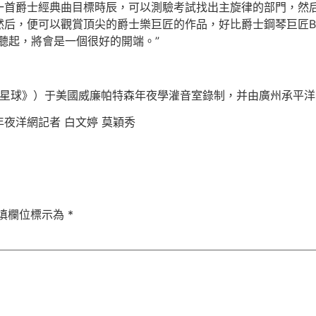
一首爵士經典曲目標時辰，可以測驗考試找出主旋律的部門，然后
便可以觀賞頂尖的爵士樂巨匠的作品，好比爵士鋼琴巨匠Bill Ev
唱片聽起，將會是一個很好的開端。”
星球》）于美國威廉帕特森年夜學灌音室錄制，并由廣州承平洋
夜洋網記者 白文婷 莫穎秀
填欄位標示為
*