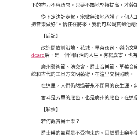
下的盡力不容疏忽。只要不竭地堅持提高，才幹
從下定決計走繫，宋微無法地承諾了。個人工作
把音樂做好”。信任在將來，我們可以觀賞到他創
【后記】
改造開放前沿地、花城、早茶夜宵、嶺南文明
dcard
后，是一個個鮮活的人生。有楊嘉寧，也
廣州藝術節、演交會、爵士音樂節、草莓音樂節
統和古代的工具方文明藝術，在這里交相照映。
在這里，人們仍然過著永不閉幕的夜生涯，無
奮斗是芳華的底色，也是廣州的底色。在這個
【彩蛋】
若何觀賞爵士樂？
爵士樂的氣質是不受拘束的。固然爵士樂年夜部