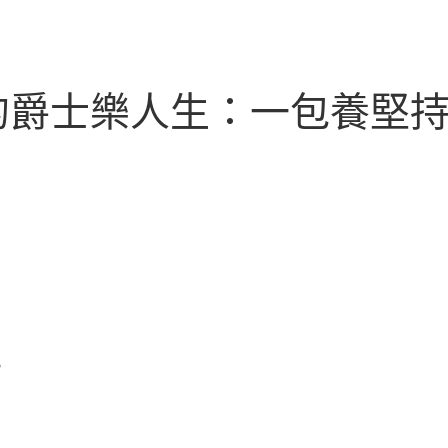
寧的爵士樂人生：一包養堅
。