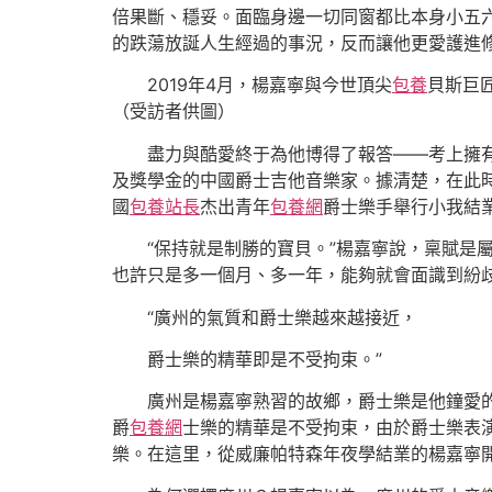
倍果斷、穩妥。面臨身邊一切同窗都比本身小五六
的跌蕩放誕人生經過的事況，反而讓他更愛護進
2019年4月，楊嘉寧與今世頂尖
包養
貝斯巨
（受訪者供圖）
盡力與酷愛終于為他博得了報答——考上擁有頂
及獎學金的中國爵士吉他音樂家。據清楚，在此時代，楊
國
包養站長
杰出青年
包養網
爵士樂手舉行小我結
“保持就是制勝的寶貝。”楊嘉寧說，稟賦是屬
也許只是多一個月、多一年，能夠就會面識到紛歧
“廣州的氣質和爵士樂越來越接近，
爵士樂的精華即是不受拘束。”
廣州是楊嘉寧熟習的故鄉，爵士樂是他鐘愛的的
爵
包養網
士樂的精華是不受拘束，由於爵士樂表
樂。在這里，從威廉帕特森年夜學結業的楊嘉寧