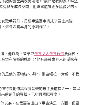
不錯的爵士樂吹奏場地。“廣州是我的家，盼望
還有良多成長空間，他盼望能讓更多感愛好的人
女歌手賀玎、貝斯手溫嘉宇構成了爵士樂隊
曲目，還會吹奏本身的原創作品。
宇旭，他以為，音樂只
包養女人
包養行情
要兩種，
音樂有隧道的感到：“他有那種東方人的滋味在
的是他的寵物貓“小胖”，樂曲輕松、慵懶、不受
懂得是創作高程度音樂的最主要前提之一，是以
留學回來后創作的專輯，已初具國際程度。
”他以為，在舞臺演出出享用表演是一方面，但臺