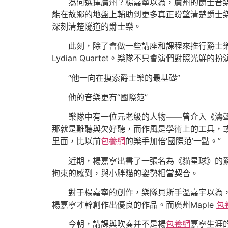
為何選擇廣州？楊嘉寧以為，廣州的爵士音樂成
能在故鄉的地盤上輔助到更多真正盼望清楚爵士
深刻清楚隧道的爵士樂。
此刻，除了會做一些講座和課程來推行爵士樂
Lydian Quartet。樂隊不只會演們對照
“他一向在摸索爵士樂的最基礎”
他的音樂更有“國際范”
樂隊中有一位元老級的人物——曾介入《濤
那就是難聽與欠好聽，而作風是學術上的工具，
里面，比以前
包養網
的樂手加倍‘國際范’一點。”
近期，楊嘉寧出書了一張名為《貓星球》的爵
拘束的感到，與小胖貓的姿勢相當契合。
對于楊嘉寧的創作，樂隊貝斯手溫嘉宇以為，楊
楊嘉寧才幹創作出優良的作品。而廣州Maple
包
今朝，講課與吹奏并不是楊
包養網
嘉寧生涯