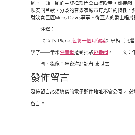
尾，一頭一尾的主旋律部門會重復吹奏。剛接觸
吹奏同首歌，分歧的音樂家城市有光鮮的特性。然后，
號吹奏巨匠Miles Davis等等。從巨人的爵士
注釋：
《Cat’s Planet
包養一個月價錢
》專輯（《貓
學了——常常
包養網
遭到批駁
包養網
。 文：年
圖、錄像：年夜洋網記者 袁世杰
發佈留言
發佈留言必須填寫的電子郵件地址不會公開。
必
留言
*