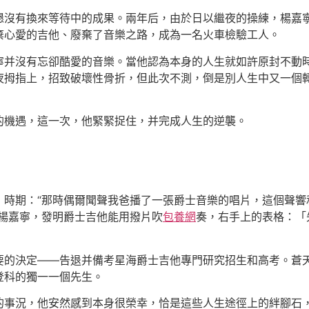
懇沒有換來等待中的成果。兩年后，由於日以繼夜的操練，楊嘉
棄心愛的吉他、廢棄了音樂之路，成為一名火車檢驗工人。
沒有忘卻酷愛的音樂。當他認為本身的人生就如許原封不動時
夜拇指上，招致破壞性骨折，但此次不測，倒是別人生中又一個轉
機遇，這一次，他緊緊捉住，并完成人生的逆襲。
期：“那時偶爾聞聲我爸播了一張爵士音樂的唱片，這個聲響
的楊嘉寧，發明爵士吉他能用撥片吹
包養網
奏，右手上的表格：「
決定——告退并備考星海爵士吉他專門研究招生和高考。蒼天
登科的獨一一個先生。
的事況，他安然感到本身很榮幸，恰是這些人生途徑上的絆腳石