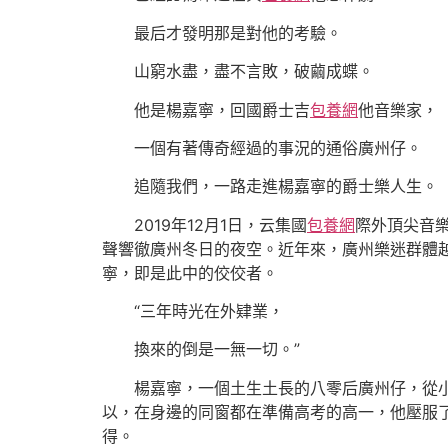
最后才發明那是對他的考驗。
山窮水盡，盡不言敗，破繭成蝶。
他是楊嘉寧，回國爵士吉
包養網
他音樂家，
一個有著傳奇經過的事況的通俗廣州仔。
追隨我們，一路走進楊嘉寧的爵士樂人生。
2019年12月1日，云集國
包養網
際外頂尖音樂
聲響徹廣州冬日的夜空。近年來，廣州樂迷群體越
寧，即是此中的佼佼者。
“三年時光在外肄業，
換來的倒是一無一切。”
楊嘉寧，一個土生土長的八零后廣州仔，從小在
以，在身邊的同窗都在準備高考的高一，他壓服
得。