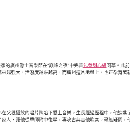
家的廣州爵士音樂節在“巔峰之夜”中完善
包養甜心網
閉幕。此前
來越強大，活潑度越來越高，而廣州這片地盤上，也正孕育著新
父親播放的唱片陶冶下愛上音樂。生長經過歷程中，他進進了
了家人，讓他從華師附中復學，專攻古典吉他吹奏。毫無疑問，