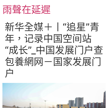
跳
雨聲在延遲
至
主
要
新华全媒＋丨“追星”青
內
容
年，记录中国空间站
“成长”_中国发展门户查
包養網网－国家发展门
户