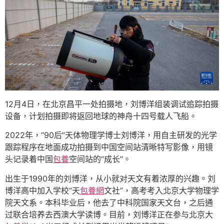
12月4日，在北京昌平一处拍摄地，刘博洋组装调试追踪拍摄
设备，计划拍摄即将返回地球的神舟十四号载人飞船。
2022年，“90后”天体物理学博士刘博洋，用自主研发的光学
跟踪程序在地面成功拍摄到中国空间站清晰特写影像，用镜
头记录着中国
包養
空间站的“成长”。
出生于1990年的刘博洋，从小就对天文有着浓厚的兴趣。刘
博洋高中加入学校“天
包養網
文社”，高考考入北京大学物理学
院天文系。本科毕业后，他去了中科院国家天文台，之后通
过联合培养去西澳大学读博。目前，刘博洋正在参与北京大