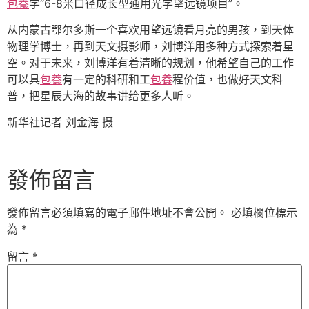
包養
学“6-8米口径成长型通用光学望远镜项目”。
从内蒙古鄂尔多斯一个喜欢用望远镜看月亮的男孩，到天体
物理学博士，再到天文摄影师，刘博洋用多种方式探索着星
空。对于未来，刘博洋有着清晰的规划，他希望自己的工作
可以具
包養
有一定的科研和工
包養
程价值，也做好天文科
普，把星辰大海的故事讲给更多人听。
新华社记者 刘金海 摄
發佈留言
發佈留言必須填寫的電子郵件地址不會公開。
必填欄位標示
為
*
留言
*