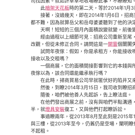
司找因素。就如許草草地收場瞭此事，不瞭瞭知
此
暗架天花板
時的第二天，等於2014年1月
接著，沒過幾天，即在2014年1月6日，招
都不難，因為就算岳父和岳母婆婆聽到了他的決定，
天啊！短短的三個月內面積說變就變，前後變
經由過程以上細節可見：招商公司重新至尾，幾
改觀，但從未修正合同。請問這是一
開窗
個闤闠
試問年夜傢：假如，你是承租方，你能接收嗎？
接收以及交租嗎？
一個商展，它的面積間接影響到它的本錢與所運
夜傢以為，該合同還能繼承執行嗎？
在此時，掃商貿易公司早就匿伏好的陷井又來瞭：
然後，到瞭2014年3月15日，我司收到瞭招
隨後，咱們被他善人先起訴，告上瞭法庭。
在他們發出商展之前，沒有與咱們半點溝通，
半，就
燈具安裝
復工，又與他們打起瞭訴訟。
事過瞭兩年，從2013年8月至此刻是2015
與三樓，從2013年至今，仍舊仍是空場，闡明
不起租。