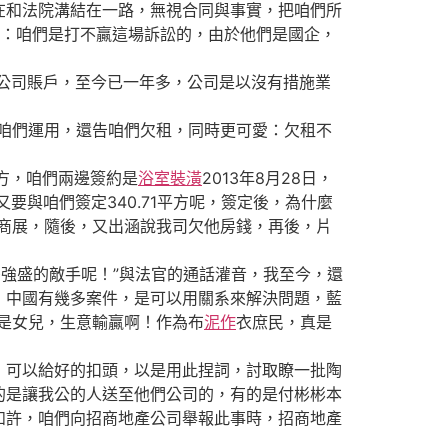
和法院溝結在一路，無視合同與事實，把咱們所
員說：咱們是打不贏這場訴訟的，由於他們是國企，
公司賬戶，至今已一年多，公司是以沒有措施業
咱們運用，還告咱們欠租，同時更可愛：欠租不
平方，咱們兩邊簽約是
浴室裝潢
2013年8月28日，
要與咱們簽定340.71平方呢，簽定後，為什麼
0商展，隨後，又出涵說我司欠他房錢，再後，片
強盛的敵手呢！”與法官的通話灌音，我至今，還
，中國有幾多案件，是可以用關系來解決問題，藍
是女兒，生意輸贏啊！作為布
泥作
衣庶民，真是
可以給好的扣頭，以是用此捏詞，討取瞭一批陶
的是讓我公的人送至他們公司的，有的是付彬彬本
如許，咱們向招商地產公司舉報此事時，招商地產