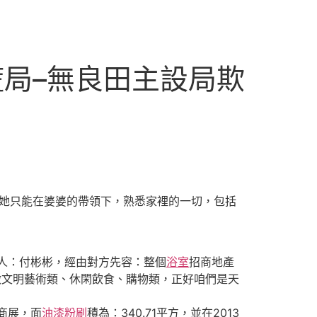
局–無良田主設局欺
。她只能在婆婆的帶領下，熟悉家裡的一切，包括
人：付彬彬，經由對方先容：整個
浴室
招商地產
做文明藝術類、休閑飲食、購物類，正好咱們是天
0商展，面
油漆粉刷
積為：340.71平方，並在2013