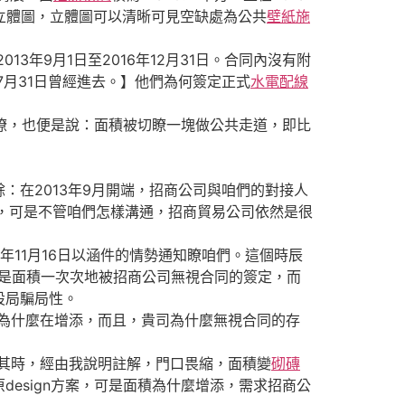
展立體圖，立體圖可以清晰可見空缺處為公共
壁紙施
013年9月1日至2016年12月31日。合同內沒有附
7月31日曾經進去。】他們為何簽定正式
水電配線
瞭，也便是說：面積被切瞭一塊做公共走道，即比
在2013年9月開端，招商公司與咱們的對接人
心，可是不管咱們怎樣溝通，招商貿易公司依然是很
年11月16日以涵件的情勢通知瞭咱們。這個時辰
但是面積一次次地被招商公司無視合同的簽定，而
設局騙局性。
為什麼在增添，而且，貴司為什麼無視合同的存
其時，經由我說明註解，門口畏縮，面積變
砌磚
esign方案，可是面積為什麼增添，需求招商公