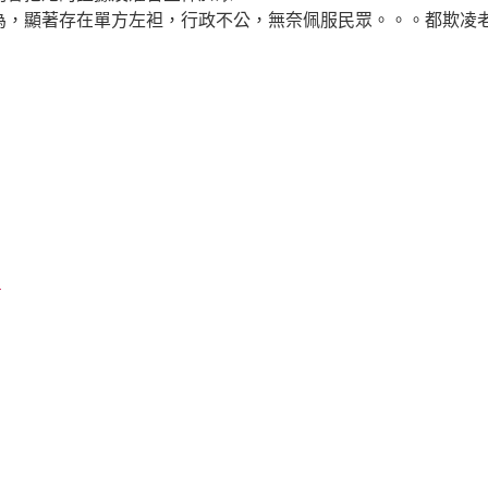
，顯著存在單方左袒，行政不公，無奈佩服民眾。。。都欺凌
)