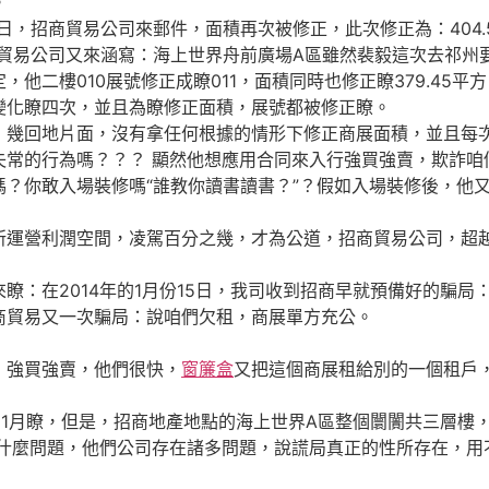
。
3日，招商貿易公司來郵件，面積再次被修正，此次修正為：404.
商貿易公司又來涵寫：海上世界舟前廣場A區雖然裴毅這次去祁州
他二樓010展號修正成瞭011，面積同時也修正瞭379.45平方
化瞭四次，並且為瞭修正面積，展號都被修正瞭。
回地片面，沒有拿任何根據的情形下修正商展面積，並且每次
失常的行為嗎？？？ 顯然他想應用合同來入行強買強賣，欺詐咱
你敢入場裝修嗎“誰教你讀書讀書？”？假如入場裝修後，他又
營利潤空間，凌駕百分之幾，才為公道，招商貿易公司，超越
在2014年的1月份15日，我司收到招商早就預備好的騙局
商貿易又一次騙局：說咱們欠租，商展單方充公。
強買強賣，他們很快，
窗簾盒
又把這個商展租給別的一個租戶
年11月瞭，但是，招商地產地點的海上世界A區整個闤闠共三層樓
瞭什麼問題，他們公司存在諸多問題，說謊局真正的性所存在，