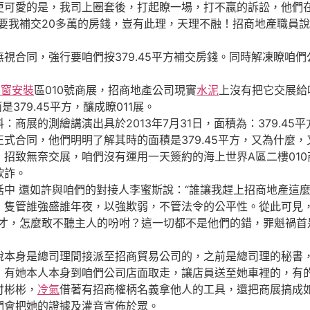
愛的是，我司上圈套後，打起瞭一場，打不贏的訴訟，他們在
理地要我補交20多萬的房錢，豈有此理，天理不融！招商地產職
合同，強行要咱們按379.45平方補交房錢。同時解凍瞭咱們
門窗安裝
區010號商展，招商地產公司現實
水泥
上沒有把它交展給
是379.45平方，釀成瞭011展。
的測繪講演出具於2013年7月31日，面積為：379.45
合同，他們明明了解其時的面積是379.45平方，又為什麼，又
招致無奈交展，咱們沒有運用一天簽約的海上世界A區二樓01
欺詐。
 還如許與咱們的對接人李蜜斯說：“誰讓我趕上招商地產這麼
，隻管誰強盛誰年夜，以強欺弱，不管法令的公平性。從此可見
奴才，怎麼敢不聽主人的吩咐？這一切都不是他們的錯，罪魁禍首
身是總司理間接派至招商貿易公司的，之前是總司理的秘書，
，有她本人本身到咱們公司店面取走，讓店員送至她車裡的，有
付彬彬，
冷氣
借著有招商權柄名義拿他人的工具，還把商展搞成
們會把她的證據及灌音宣佈於眾。