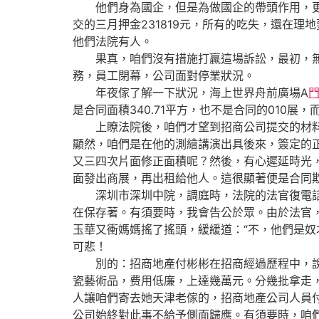
他們身為國企，但是為做國企的帶頭作用，更可
交的三月押金231819元，所有的吃失，還在
他們法院有人。
果真，咱們沒有措施打贏這場訴訟，最初，無視
務，員工閉幕，公司面對停業狀況。
年夜傢了解一下狀況，海上世界舟前廣場A
是合同面積340.71平方，也不是合同的010展，而
上瞭法院後，咱們才望到招商公司提交的材料：商展
顯然，咱們是在他的測繪講演出具後來，簽定的正式
又三四次片面修正面積呢？然後，有心遲延時光，
面發出商展，再出租給他人。這很顯著便是合同
深圳市深圳中院，調庭時，法院的法官復電話中
在保存著。有須要時，我會告公於眾。由於法官
玉華又衝媽媽搖了搖頭，緩緩道：“不，他們是
可悲！
別的：招商地產付彬彬在招商經過歷程中，說本
瓷藝術品，费用低廉，上達幾萬元。分幾批拿走
人讓咱們寄去她天津老傢的，招商地產公司人員
公司始終對此事不給予側面歸應。有須要時，咱