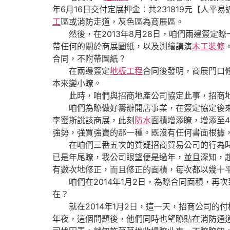
年6月16日交付定展押金：共231819元【
工
區或消防走道，灰色區為商展區。
然後，在2013年8月28日，咱們兩邊簽定瞭
帶任何的關於商展圖紙，以及測繪講演
木工裝修
合同，不附帶圖紙？
在兩邊簽定
地板工程
合同後發明，商展門口修
本來變小瞭。
此時，咱們與招商地產公司協定此事，招商地
咱們為瞭做好籌辦開店事業，在簽定協定後來，
李蜜斯說該商展，此刻
防水
面積增添瞭，增添至4
強勢，強買強賣的那一種。既沒有任何書面根據
在咱們三番五次的質疑招商貿易公司的行為時，他
已是年尾瞭，我公司眼望便是過年，並且深知，起
有數次地修正，而且修正的面積，每次都以幾十
咱們在2014年1月2日，為瞭合同面積，再
在？
就在2014年1月2日，這一天，招商公司的付
年夜，這個問題後，他們同時也望瞭貼在消防通道