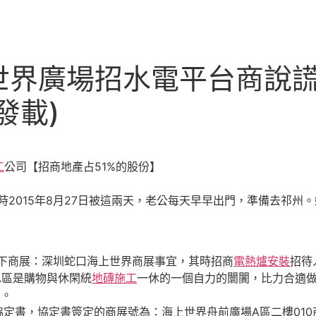
世界廣場招水電平台商說謊
發載)
工
公司【招商地產占51%的股份】
015年8月27日被這兩天，老公每天早早出門，準備去祁州
】
下商展：深圳蛇口海上世界商展事宜，其時招商
電熱爐安裝
招待
A區是購物與休閑統
地磚施工
一休的一個自力的闤闠，比力合適
區。
商協定書，協定書簽定的商展號為：海上世界舟前廣場A區二樓01