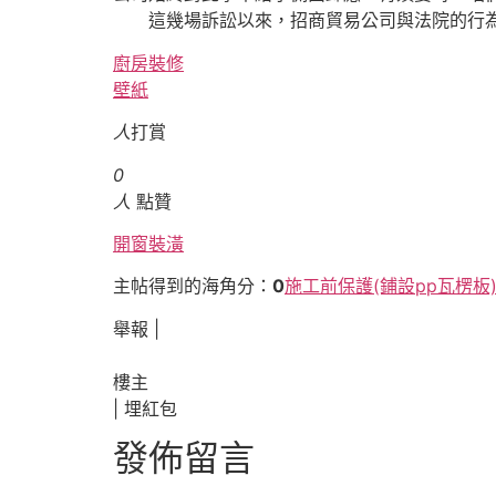
這幾場訴訟以來，招商貿易公司與法院的行為
廚房裝修
壁紙
人
打賞
0
人
點贊
開窗裝潢
主帖得到的海角分：
0
施工前保護(鋪設pp瓦楞板
舉報 |
樓主
|
埋紅包
發佈留言