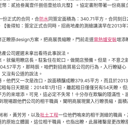
人平易近幣：貳拾叁萬壹仟捌佰壹拾玖元整】。協定書附帶著一份商
一份正式的合同，合
防水
同簽定面積為：340.71平方，合同刻日2
。【後得知：簽定正式合同時，招商地產的測繪講演早在2013年
正瞭原design方案，把商展畏縮瞭，門前走道
電熱爐安裝
增添
產公司遲遲未拿出看待此事說法。
就僱用瞭店長，駐紮住在蛇口，做開店預備。但是，不意之餘：
04.57平方，那時辰，咱們對招商貿易公司的行為，入行瞭疑
，又沒有公道的說法。
們又一次是改口，說面積釀成瞭379.45平方，而且於2013
租每日天期是：2014年1月1日，離起租日僅僅另有54天瞭，
平方的來增添。可見，這必定不失常！十分存在欺騙的隱滿性、
次到現場跟他們公司的相干職員，闡明商展現實入行瞭畏縮，面積
彬彬，黃芳芳，以及
批土工程
一位他們鳴來的相干測繪的職員，
的原始立體圖，這位相干職員，也指出瞭，此展確鑿是更改瞭原d