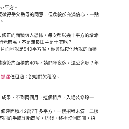
57平方。
要徵得岳父岳母的同意，但裴毅卻充滿信心，一點
。
修正的面積讓人恐怖，每次都以幾十平方的增添
們老庶民，不是無良田主是什麼呢？
片面地說是540平方呢，你會就按他所說的面積
瞭簽約面積的40%，請問年夜傢，還公道嗎？年
：
抓漏
催租涵：說咱們欠租瞭。
，成果，不到兩個月，這個租戶，入場裝修瞭一
，修建面積才2萬7千多平方，一樓招租未滿，二樓
用不同的手腕詐騙商展，坑錢，終極整個闤闠，招