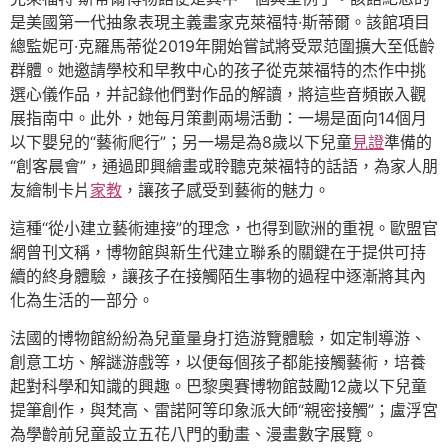
是美國第一代抽象表現主義畫家克萊福特·斯蒂爾。該館項目
總監妮可·克羅馬蒂從2019年開始嘗試將受眾范圍擴大至低齡
群體。她邀請學校和早教中心的孩子從克萊福特的杰作中挑
選心儀作品，并記錄他們對作品的解讀，將這些音頻嵌入觀
展指南中。此外，她每月策劃兩場活動：一場是面向14個月
以下嬰兒的“藝術爬行”；另一場是為8歲以下兒童
見證
準備的
“創客晨會”，通過即興繪畫或聆聽克萊福特的話語，為家人朋
友繪制卡片
家教
，讓孩子感受到藝術的魅力。
這種“從小建立藝術連接”的理念，也得到歐洲的重視。歐盟官
網曾刊文稱，博物館與新生代建立聯系的關鍵在于提供可持
續的終身體驗，讓孩子在接觸陌生事物的過程中逐漸將其內
化為生活的一部分。
法國的博物館紛紛為兒童量身打造游覽體驗，如定制導游、
創意工坊、解謎游戲等，以便每個孩子都能接觸藝術，培養
起對科學和知識的興趣。巴黎奧賽博物館鼓勵12歲以下兒童
提筆創作，與梵高、雷諾阿等印象派大師“親密接觸”；盧浮宮
為學齡前兒童設立五花八門的動畫、漫畫數字展覽。