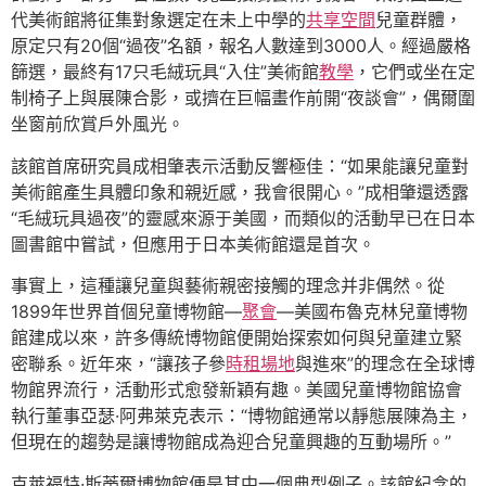
代美術館將征集對象選定在未上中學的
共享空間
兒童群體，
原定只有20個“過夜”名額，報名人數達到3000人。經過嚴格
篩選，最終有17只毛絨玩具“入住”美術館
教學
，它們或坐在定
制椅子上與展陳合影，或擠在巨幅畫作前開“夜談會”，偶爾圍
坐窗前欣賞戶外風光。
該館首席研究員成相肇表示活動反響極佳：“如果能讓兒童對
美術館產生具體印象和親近感，我會很開心。”成相肇還透露
“毛絨玩具過夜”的靈感來源于美國，而類似的活動早已在日本
圖書館中嘗試，但應用于日本美術館還是首次。
事實上，這種讓兒童與藝術親密接觸的理念并非偶然。從
1899年世界首個兒童博物館—
聚會
—美國布魯克林兒童博物
館建成以來，許多傳統博物館便開始探索如何與兒童建立緊
密聯系。近年來，“讓孩子參
時租場地
與進來”的理念在全球博
物館界流行，活動形式愈發新穎有趣。美國兒童博物館協會
執行董事亞瑟·阿弗萊克表示：“博物館通常以靜態展陳為主，
但現在的趨勢是讓博物館成為迎合兒童興趣的互動場所。”
克萊福特·斯蒂爾博物館便是其中一個典型例子。該館紀念的