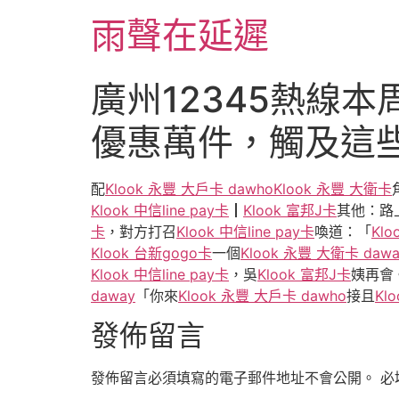
跳
雨聲在延遲
至
主
要
廣州12345熱線本
內
容
優惠萬件，觸及這
配
Klook 永豐 大戶卡 dawho
Klook 永豐 大衛卡
Klook 中信line pay卡
┃
Klook 富邦J卡
其他：路
卡
，對方打召
Klook 中信line pay卡
喚道：「
Kl
Klook 台新gogo卡
一個
Klook 永豐 大衛卡 dawa
Klook 中信line pay卡
，吳
Klook 富邦J卡
姨再會
daway
「你來
Klook 永豐 大戶卡 dawho
接且
Kl
發佈留言
發佈留言必須填寫的電子郵件地址不會公開。
必