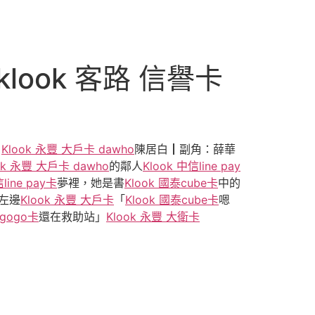
ook 客路 信譽卡
、
Klook 永豐 大戶卡 dawho
陳居白┃副角：薛華
ok 永豐 大戶卡 dawho
的鄰人
Klook 中信line pay
line pay卡
夢裡，她是書
Klook 國泰cube卡
中的
左邊
Klook 永豐 大戶卡
「
Klook 國泰cube卡
嗯
新gogo卡
還在救助站」
Klook 永豐 大衛卡