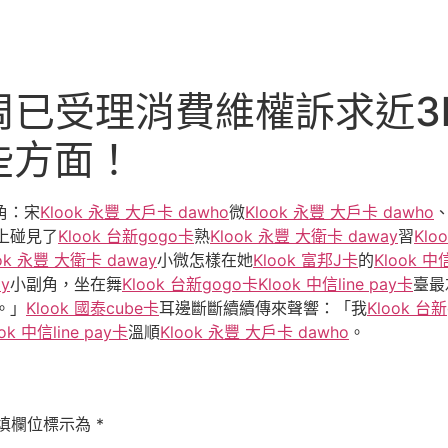
周已受理消費維權訴求近3kl
些方面！
角：宋
Klook 永豐 大戶卡 dawho
微
Klook 永豐 大戶卡 dawho
上碰見了
Klook 台新gogo卡
熟
Klook 永豐 大衛卡 daway
習
Klo
ook 永豐 大衛卡 daway
小微怎樣在她
Klook 富邦J卡
的
Klook 中信
y
小副角，坐在舞
Klook 台新gogo卡
Klook 中信line pay卡
臺最
。」
Klook 國泰cube卡
耳邊斷斷續續傳來聲響：「我
Klook 台
ook 中信line pay卡
溫順
Klook 永豐 大戶卡 dawho
。
填欄位標示為
*