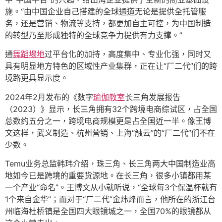
施。“由中国企业自己搭建的全球通道无论是提供全托管服
务，还是营销、物流等支持，都更加自主可控，为中国制造
的转型乃至形成独特的全球竞争力提供有力支撑。”
通
舞蹈場地
过平台化的加持，高度集中、专业化强，同时又
具有明显地方特色的区域性产业集群，正在让“厂二代”们的跨
境路更具显示度。
2024年2月发布的《数字
瑜伽教室
长三角发展报告
（2023）》显示，长三角拥有32个跨境电商综试区，占全国
总数约五分之一，跨境电商规模更是占全国近一半。像王博
文这样，武义制造、杭州营销、上海“触云”的“厂二代”们不在
少数。
Temu业务总监韩玮介绍，珠三角、长三角两大中国制造业高
地如今已是跨境的重要货源地。在长三角，很多小镇都用某
一个产业“命名”。王博文从小就听说，“全球每3个保温杯就有
1个来自金华”；而对于“厂二代”金炜烽而言，他所在的浙江台
州临海杜桥镇是全国四大眼镜城之一，全国70%的眼镜都从