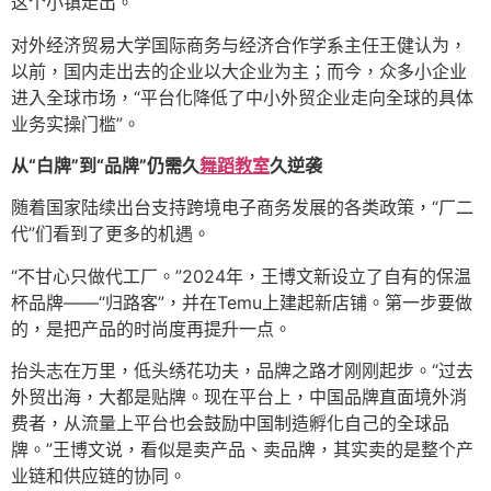
这个小镇走出。
对外经济贸易大学国际商务与经济合作学系主任王健认为，
以前，国内走出去的企业以大企业为主；而今，众多小企业
进入全球市场，“平台化降低了中小外贸企业走向全球的具体
业务实操门槛”。
从“白牌”到“品牌”仍需久
舞蹈教室
久逆袭
随着国家陆续出台支持跨境电子商务发展的各类政策，“厂二
代”们看到了更多的机遇。
“不甘心只做代工厂。”2024年，王博文新设立了自有的保温
杯品牌——“归路客”，并在Temu上建起新店铺。第一步要做
的，是把产品的时尚度再提升一点。
抬头志在万里，低头绣花功夫，品牌之路才刚刚起步。“过去
外贸出海，大都是贴牌。现在平台上，中国品牌直面境外消
费者，从流量上平台也会鼓励中国制造孵化自己的全球品
牌。”王博文说，看似是卖产品、卖品牌，其实卖的是整个产
业链和供应链的协同。