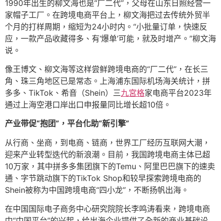
1990年出生的柳文海也是“厂二代”，父母在山东日照经营一
家帽子工厂。在跨境电商平台上，柳文海把过去传统外贸半
个月的打样周期，缩短为24小时内。“小批量订单，快速反
应，一款产品收藏得多、有‘爆单’可能，就及时增产。”柳文海
说。
像王博文、柳文海等这样尝鲜跨境电商的“厂二代”，在长三
角、珠三角地区已是常态。上海浦东国际机场海关统计，拼
多多、TikTok、希音（Shein）三
九宮格
家电商平台2023年
通过上海空港口岸出口申报量同比增长超10倍。
产业带促“抱团”，平台化助“新引擎”
从行商、坐商，到电商、链商，世界工厂经历互联网大潮，
迎来产业转型迭代的新浪潮。目前，我国跨境电商主体已超
10万家，其中拼多多集团旗下的Temu、阿里巴巴旗下的速卖
通、字节跳动旗下的TikTok Shop和较早探索跨境电商的
Shein被称为中国跨境电商“四小龙”，不断扬帆出海。
在中国国际电子商务中心研究院院长李鸣涛看来，跨境电商
中“中国平台”的兴起，给出海企业提供了全新的商业基础设