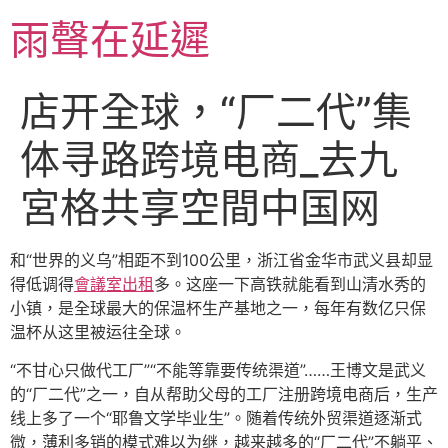
跳
雨聲在延遲
至
主
要
店开全球，“厂二代”集
內
容
体寻路跨境电商_去九
宮格共享空間中国网
和“世界的义乌”相距不到100公里，浙江省金华市武义县却显
得低调得
會議室出租
多。这座一下高铁就能看到山清水秀的
小镇，是全球最大的保温杯生产基地之一，每年有数亿只保
温杯从这里被运往全球。
“不甘心只做代工厂”“不能等靠要传统渠道”……王博文是武义
的“厂二代”之一，自从帮助父母的工厂注册跨境电商后，生产
线上多了一个“耶鲁文学毕业生”。随着传统外贸渠道逐渐式
微，薄利多销的模式难以为继，越来越多的“厂二代”不躺平、