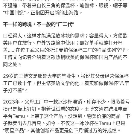
不退缩，带着来自长三角的保温杯、瑜伽裤、眼镜、帽子等
“中国制造”，正抱团开启新的出海路。
不一样的跨境，不一般的“厂二代”
口径得大，这样才能满足放冰块的需求；容量得大，方便欧
美用户在旅行、户外等路途中使用；最好单手就能打开杯
盖……在位于武义县的浙江麦铂保温杯工厂的样品陈列室里，
王博文向记者介绍着这款热销欧美的保温杯和国内产品的不
同之处。
29岁的王博文是耶鲁大学的毕业生，虽说其父母经营保温杯
工厂已数十年，但主修英语文学的他，着实和做保温杯“八竿
子打不着”。
2023年，父母工厂中一款冰沙杯滞销，库存不少，眼瞅着亏
损已是板上钉钉。抱着试试看的态度，王博文通过跨境电商
平台Temu，上架了这个产品。没想到，物美价廉的商品一下
子就卖出去几百只。如今，不仅这一冰沙杯在Temu上已是
“明星产品”，其他创新产品更是创下月销过万的好成绩。