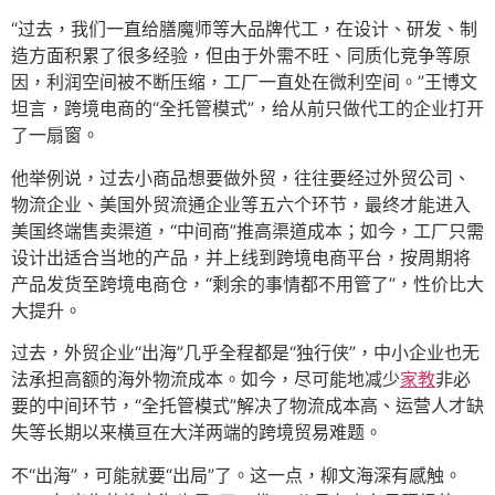
“过去，我们一直给膳魔师等大品牌代工，在设计、研发、制
造方面积累了很多经验，但由于外需不旺、同质化竞争等原
因，利润空间被不断压缩，工厂一直处在微利空间。”王博文
坦言，跨境电商的“全托管模式”，给从前只做代工的企业打开
了一扇窗。
他举例说，过去小商品想要做外贸，往往要经过外贸公司、
物流企业、美国外贸流通企业等五六个环节，最终才能进入
美国终端售卖渠道，“中间商”推高渠道成本；如今，工厂只需
设计出适合当地的产品，并上线到跨境电商平台，按周期将
产品发货至跨境电商仓，“剩余的事情都不用管了”，性价比大
大提升。
过去，外贸企业“出海”几乎全程都是“独行侠”，中小企业也无
法承担高额的海外物流成本。如今，尽可能地减少
家教
非必
要的中间环节，“全托管模式”解决了物流成本高、运营人才缺
失等长期以来横亘在大洋两端的跨境贸易难题。
不“出海”，可能就要“出局”了。这一点，柳文海深有感触。