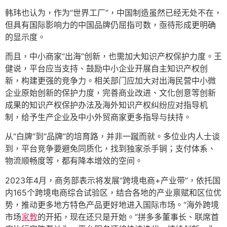
韩玮也认为，作为“世界工厂”，中国制造虽然已经无处不在，
但具有国际影响力的中国品牌仍屈指可数，亟待形成更明确
的显示度。
而且，中小商家“出海”创新，也需加大知识产权保护力度。王
健说，平台应当支持、鼓励中小企业开展自主知识产权创
新，构建更强的竞争力。相关部门应加大对出海民营中小微
企业原始创新的保护力度，完善商业改进、文化创意等创新
成果的知识产权保护办法及海外知识产权纠纷应对指导机
制，给予生产企业及中小外贸商家更多指导与扶持。
从“白牌”到“品牌”的培育路，并非一蹴而就。多位业内人士谈
到，平台竞争要避免同质化，找到独家杀手锏；支付体系、
物流顺畅度等，都有降本增效的空间。
2023年4月，商务部表示将发展“跨境电商+产业带”，依托国
内165个跨境电商综合试验区，结合各地的产业禀赋和区位优
势，推动更多地方特色产品更好地进入国际市场。“海外跨境
市场
家教
的开拓，现在还只是开始。”拼多多董事长、联席首