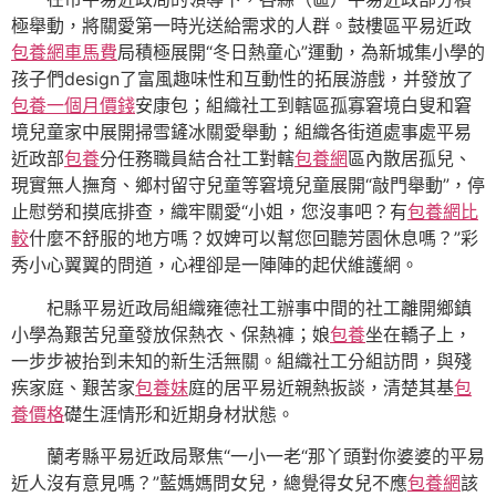
極舉動，將關愛第一時光送給需求的人群。鼓樓區平易近政
包養網車馬費
局積極展開“冬日熱童心”運動，為新城集小學的
孩子們design了富風趣味性和互動性的拓展游戲，并發放了
包養一個月價錢
安康包；組織社工到轄區孤寡窘境白叟和窘
境兒童家中展開掃雪鏟冰關愛舉動；組織各街道處事處平易
近政部
包養
分任務職員結合社工對轄
包養網
區內散居孤兒、
現實無人撫育、鄉村留守兒童等窘境兒童展開“敲門舉動”，停
止慰勞和摸底排查，織牢關愛“小姐，您沒事吧？有
包養網比
較
什麼不舒服的地方嗎？奴婢可以幫您回聽芳園休息嗎？”彩
秀小心翼翼的問道，心裡卻是一陣陣的起伏維護網。
杞縣平易近政局組織雍德社工辦事中間的社工離開鄉鎮
小學為艱苦兒童發放保熱衣、保熱褲；娘
包養
坐在轎子上，
一步步被抬到未知的新生活無關。組織社工分組訪問，與殘
疾家庭、艱苦家
包養妹
庭的居平易近親熱扳談，清楚其基
包
養價格
礎生涯情形和近期身材狀態。
蘭考縣平易近政局聚焦“一小一老“那丫頭對你婆婆的平易
近人沒有意見嗎？”藍媽媽問女兒，總覺得女兒不應
包養網
該