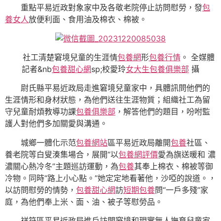
重點平易近政對象家中及各敬老院停止訪問慰勞，發
包
養女人
放便利面、食用油及棉衣、棉被。
社工清楚窘境兒童的生涯情
包養網
形
包養行情
。 全媒體
記者&nb
包養甜心網
sp;校愛玲
女大生包養俱樂部
攝
尉氏縣平易近政局走進窘境兒童家中，具體訊問他們的
生涯情形和身材狀態，為他們送往生涯物質；組織社工為留
守兒童耐煩教導功課
包養俱樂部
，解答他們的題目，吩咐監
護人對他們多加關愛與溝通。
城鄉一體化示范
包養網站
區平易近政局離開
包養
社區、
養老院等白叟湊集場合，展開“以
包養網評價
愛為旗送暖和 濃
濃關心熱冷冬”主題巡訪運動，為
包養
其奉上棉衣、棉被等御
冷物。同時“路上小心點。”她定定地看著他，沙啞的說道。，
以訪問慰勞的情勢，
包養甜心網
訪
短期包養
問“一戶多殘”家
庭，為他們奉上米、面、油、被子等慰勞品。
祥符區平易近政局進戶訪問窘境和現實無人撫育兒童家