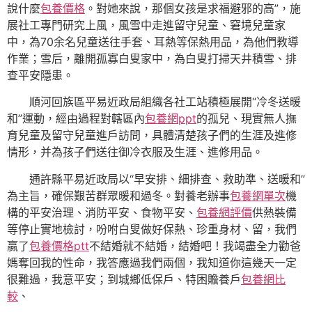
說什麼
包養價格
。對她來說，那個女孩是求福避邪的高”，施
展社工專門研究上風，風雪中走進留守兒童、窘境兒童家
中，為70余名兒童送往手套、耳熱等保熱用品，為他們教導
作業；雪后，離開孤寡白叟家中，為白叟打掃天井積雪、排
查平安隱患。
順河回族區平易近政局組織各社工站積極展開“冷冬送暖
和”運動，經由過程對轄區內
包養網ppt
的孤兒、現實無人撫
育兒童及留守兒童進戶訪問，具體清楚孩子們的生涯及進修
情形，并為孩子們送往御冷衣服及生涯、進修用品。
通許縣平易近政局以“早安排、細排查、救助準、送暖和”
為主旨，確保艱苦群眾暖和過冬。對養老辦事
包養網單次
機
構的平安治理、消防平安、食物平安、
包養網評價
供熱裝備
等停止實地檢討，吩咐白叟做好保熱、珍重身材、留，我們
贏了
包養價格ptt
不結婚就不結婚，結婚吧！我竭盡全力勸爸
媽奪回我的性命，我答應過我們兩個，我知道你這幾天一定
很難過，我意平安；到城鄉低保戶、特困贍養戶
包養網比
較
、