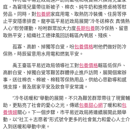
庭，為窘境兒童帶往新被子、棉衣、純牛奶和進修桌椅等慰
勞品。同時，對
包養網
家庭用電、取熱防冷裝備、住房等停
止平安隱患排查。龍亭區平易近政局展開“冷冬送棉衣 真情熱
人心”慰勞運動，吩咐群眾加大力度
長期包養
防冷保熱、留意
取熱平安；組織社工德律風回訪轄區內煢居、殘疾、
孤寡、高齡、掉獨等白叟，吩
包養價格
咐他們做好防冷
保熱，時辰留意用水用電和燃氣平安。
禹王臺區平易近政局領導社工對
包養價格
轄區低保戶、
高齡白叟、掉獨白叟等艱苦群體停止進戶訪問，展開個案辦
事，送往棉衣、棉被、棉鞋等保熱用品，供給心思勸導和感
情支撐，普及居家平安及飲食平安常識。
“冷冬送暖和”舉動的展開，不只為艱苦群眾帶往了現實輔
助，更點亮了社會的愛心之光，傳遞
包養甜心網
了暖和和
包
養情婦
關心。下一個步驟，市平易近政局將連續展開此類舉
動，以“社工＋志愿者”形式號令更多的社會氣力和愛心人士介
入到送暖和舉動中來。