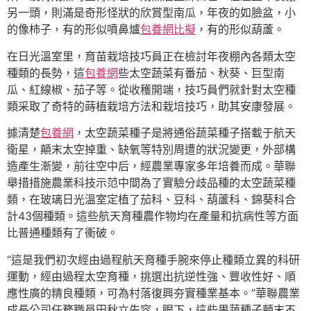
另一頭，則滿是奇形怪狀的欣賞型南瓜，年夜的如臉盆，小
的像柿子，有的形似噴鼻爐
包養網比擬
，有的形似葫蘆。
在日光溫室里，育苗栽培技巧員正在檢討年夜棚內各類太空
種類的長勢，這
包養網
些太空蔬菜有番茄、秋葵、巨型南
瓜、紅線椒、茄子等。從收穫開端，技巧員們就針對太空種
類采取了奇特的蒔植栽培方法和栽培技巧，助其安康發展。
據清楚
包養網
，太空蔬菜種子是將通俗蔬菜種子搭載于航天
衛星，顛末太空掉重、缺氧等特別周遭的狀況變更，外部構
造產生漸變，前往空中后，經農業專家多年培養而成。華聯
舉措措施農業科技示范中間為了實驗分歧品種的太空蔬菜種
類，在玻璃日光溫室定植了茄科、豆科、葫蘆科、錦葵科合
計43個種類。這些航天育種農作物均在產量和抗病性等方面
比普通種類有了衝破。
“這是我們初次經由過程航天育種手腕來停止種類立異的科研
運動，經由過程太空育種，挑選出抗逆性強、豐收性好、順
應性廣的精良種類，可為村落復興夯實種業基本。”華聯農業
成長公司任務職員田秋立先容，眼下，這些果蔬種子顛末不