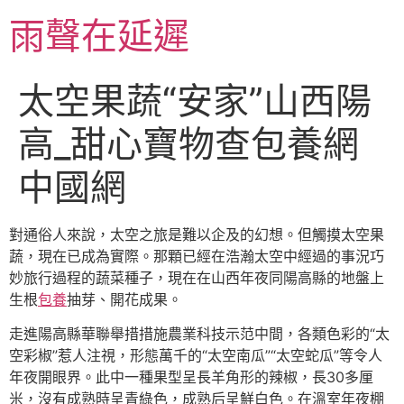
跳
雨聲在延遲
至
主
要
太空果蔬“安家”山西陽
內
容
高_甜心寶物查包養網
中國網
對通俗人來說，太空之旅是難以企及的幻想。但觸摸太空果
蔬，現在已成為實際。那顆已經在浩瀚太空中經過的事況巧
妙旅行過程的蔬菜種子，現在在山西年夜同陽高縣的地盤上
生根
包養
抽芽、開花成果。
走進陽高縣華聯舉措措施農業科技示范中間，各類色彩的“太
空彩椒”惹人注視，形態萬千的“太空南瓜”“太空蛇瓜”等令人
年夜開眼界。此中一種果型呈長羊角形的辣椒，長30多厘
米，沒有成熟時呈青綠色，成熟后呈鮮白色。在溫室年夜棚