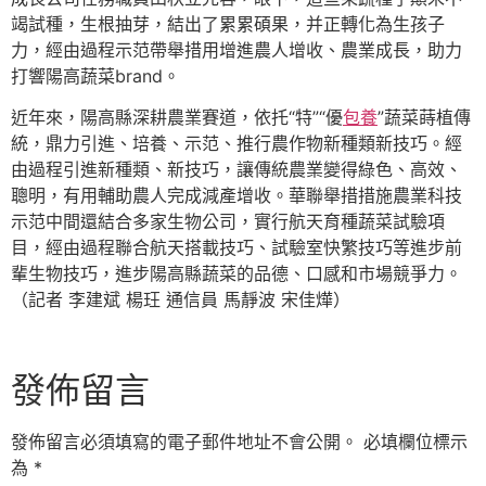
竭試種，生根抽芽，結出了累累碩果，并正轉化為生孩子
力，經由過程示范帶舉措用增進農人增收、農業成長，助力
打響陽高蔬菜brand。
近年來，陽高縣深耕農業賽道，依托“特”“優
包養
”蔬菜蒔植傳
統，鼎力引進、培養、示范、推行農作物新種類新技巧。經
由過程引進新種類、新技巧，讓傳統農業變得綠色、高效、
聰明，有用輔助農人完成減產增收。華聯舉措措施農業科技
示范中間還結合多家生物公司，實行航天育種蔬菜試驗項
目，經由過程聯合航天搭載技巧、試驗室快繁技巧等進步前
輩生物技巧，進步陽高縣蔬菜的品德、口感和市場競爭力。
（記者 李建斌 楊玨 通信員 馬靜波 宋佳燁）
發佈留言
發佈留言必須填寫的電子郵件地址不會公開。
必填欄位標示
為
*