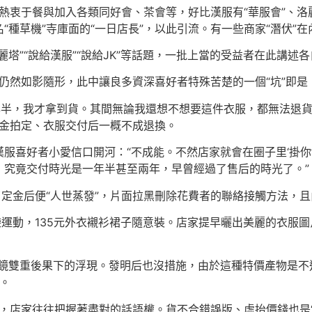
好者熱衷于餐與加入各類同好會、茶會等，好比漢服有“華服會”、
種草機”寺庫面的“一日店長”，以此引流。有一些商家“潛伏”
塔”“說給漢服”“說給JK”等話題，一批上當的受益者在此講述
坑”仍然如影隨形，此中讓良多資深喜好者特殊苦楚的一個“坑”即
一年半，我才拿到貨。其間無論我還想不想要這件衣服，都無法退貨
定金拍定、衣服交付后一概不成退換。
服喜好者小愛信口開河：“不成能。不然店家就會在圈子里‘掛你
，究竟交付時光是一年半甚至兩年，早曾經過了售后的時光了。”
了定金后便“人世蒸發”，片面拉黑刪除花費者的聯絡接觸方法，
袋運動，135元外衣襯衫裙子隨意裝。店家提早曬出美麗的衣服
鏡雙重後果下的浮現。發明后也沒措施，由於這種特價產物是不
。
子里，店家往往把握著盡對的話語權。貨不合錯誤版、虛抬價錢也是