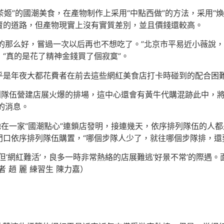
茶姬”的國潮美食，在產物制作上采用“中點西做”的方法，采用“煥
賣的道路，但產物現實上沒有實質差別，並且價錢還較高。
揚的那么好，嘗過一次以后再也不想吃了。”北京市平易近小薇說
“真的是花了精神金錢買了個寂寞”。
乎是年夜大都花費者在前去這些網紅美食店打卡時碰到的配合困
列隊伍營建店展火爆的排場，這中心還會有黃牛代購混跡此中，
”的消息。
她在一家“國潮點心”連鎖店發明，接連幾天，依序排列隊伍的人
口依序排列隊伍購置，“哪個步隊人少了，就往哪個步隊排，還
但‘網紅難活’，良多一時非常熱絡的店展難逃‘好景不常’的際遇
 趙 麗 練習生 陳力嘉）