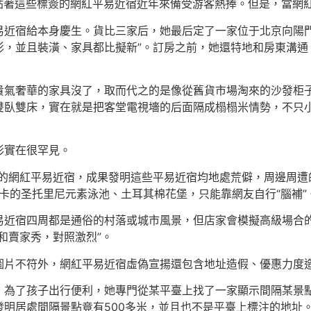
托里尼風”……貼著這些標簽的網紅平易近宿近年來備受游客熱捧。但是
易近宿給本身慶生。貨比三家后，她最后定了一家位于北京向陽門
，並且裝潢、家具都比擬新”。訂房之前，她還特地和房東溝通，確
貴氣奢華的家具沒了，取而代之的是像從舊貨市場淘來的沙發柜子
雙臥雙床，實在就是把客堂電視墻的后面隔成榻榻米情勢，不只
形實在很罕見。
”的網紅平易近宿，成果發明這些平易近宿均地處荒僻，周邊周
打卡的圣托里尼元素泳池、土耳其棉花堡，只能靠網友自行“腦補”
易近宿四周都是通俗的村落或城市風景，但店家會模擬高級場合
和賣家秀，對照激烈”。
圖片不符外，網紅平易近宿虛偽宣揚還包含地址造假、優惠力度
，為了孩子出行便利，她專門從某平臺上找了一家顯示間隔某景點
明居處間隔景點竟有500多米，並且也不是平臺上標注的地址