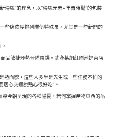
新傳統”的理念，以“傳統元素+年青時髦”的包裝
，一些店依序排列隊伍特殊長，尤其是一些新開的
難。
將商品敏捷炒熱晉陞價錢。武漢某網紅國潮奶茶店
都是熟面貌，這些人多半是先生或一些任務不忙的
要居心交通說點心很好吃”。
。面臨今朝呈現的各種隱憂，若何掌握產物東西的品