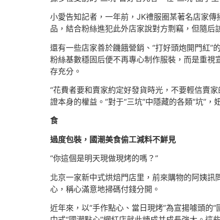
小愛告知記者，一年前，JK禮服圈某著名店家傳
品，結合粉絲進犯此外店家說對方剽竊，但隨后
還有一些店家善於饑餓營銷、“打好頭炮開門紅”的
粉絲基數穩固后便不再專心制作服裝，而是重視
存充分。
“花費者要和賣家約定好發貨時光，不要輕信賣
證本身的權益。”對于“三坑”中隱藏的各類“坑”，
食
過度包裝，國潮美食偷工減料不鮮見
“你這個是明天現做現烤的嗎？”
北京一家新中式烘焙門店里，前來購物的阿姨訊
心，稱心滿意地掃碼付錢分開。
近年來，以“手作點心、當日現烤”為宣揚噱頭的
中式“國潮點心”網紅店就此煉成并成長強大。這