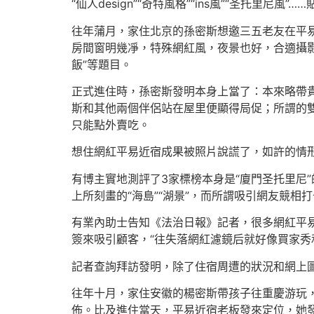
“仙人design”“奇特風格”“ins風”“圣
往年蒲月，家住北京的孫密斯想邀三五老友在平
房間窗明幾凈，特殊網紅風，夜景也好，合適攝影
飯”等題目。
正式進住時，孫密斯發明本身上當了：本來略帶
斯和其他兩個伴侶站在屋里便顯得局促；所謂的
只能點外賣吃。
想住網紅平易近宿成果被照片說謊了，如許的情
有博主實地測評了3家標榜本身是“廈門圣托里尼
上所刻畫的“海島”“湖景”，而所謂吸引網友競相
有業內助士告知《法治日報》記者，很多網紅平
簽來吸引顧客，“往失落網紅濾鏡后就好像買家秀
記者查詢拜訪發明，除了住宿周遭的狀況和網上
往年十月，家住安徽的楊密斯帶孩子往重慶游玩
佈。比及進住當天，平易近宿老板發來定位，她發