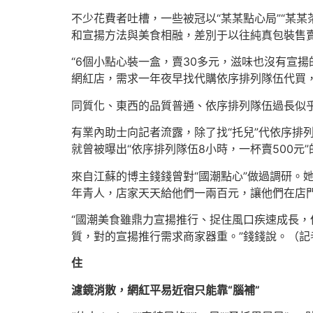
不少花費者吐槽，一些被冠以“某某點心局”“某某
和宣揚方法與美食相融，差別于以往純真包裝售
“6個小點心裝一盒，賣30多元，滋味也沒有宣
網紅店，需求一年夜早找代購依序排列隊伍代買，
同質化、東西的品質普通、依序排列隊伍過長似
有業內助士向記者流露，除了找“托兒”代依序排
就曾被曝出“依序排列隊伍8小時，一杯賣500元
來自江蘇的博主錢錢曾對“國潮點心”做過調研。
年青人，店家天天給他們一兩百元，讓他們在店門
“國潮美食雖鼎力宣揚推行、捉住風口疾速成長，
質，對的宣揚推行需求商家器重。”錢錢說。（記者
住
濾鏡消散，網紅平易近宿只能靠“腦補”