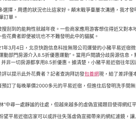
很多選擇，周遭的狀況也比這家好。顛末戰爭臺屢次溝通，我才
筆訂單。
被搜刮到的能夠性就越年夜。一些商家應用游客想住得近又對本
一些花費者即便被坑也不不難發明此中的貓膩。
1年3月4日，北京快跑信息科技無限公司運營的小豬平易近宿微信
動部門房源介入8.5折優惠運動”。當用戶閱讀分歧房源信息，
頭，并非一切房源都享用8.5折優惠。據清楚，小豬平易近宿往年
差評以提示此外花費者？記者查詢拜訪發
包養網
現，給了差評僅
預訂了每晚單價2000多元的平易近宿，但進住后發明洗手間
林”中尋一處靜謐的往處，但越來越多的虛偽宣揚題目使得網紅平
盼望平易近宿店家可以或許往失落虛偽宣揚帶來的網紅濾鏡，讓