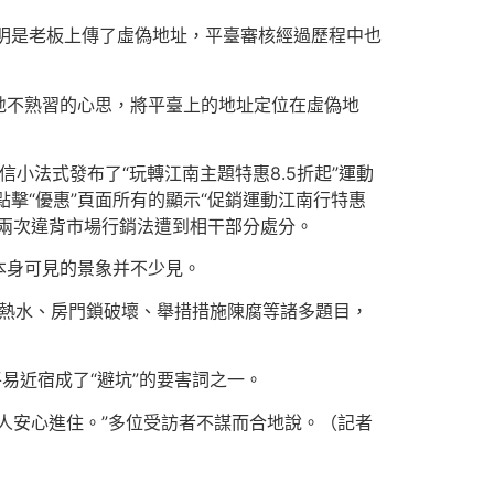
發明是老板上傳了虛偽地址，平臺審核經過歷程中也
地不熟習的心思，將平臺上的地址定位在虛偽地
小法式發布了“玩轉江南主題特惠8.5折起”運動
點擊“優惠”頁面所有的顯示“促銷運動江南行特惠
因兩次違背市場行銷法遭到相干部分處分。
本身可見的景象并不少見。
無熱水、房門鎖破壞、舉措措施陳腐等諸多題目，
易近宿成了“避坑”的要害詞之一。
人安心進住。”多位受訪者不謀而合地說。（記者