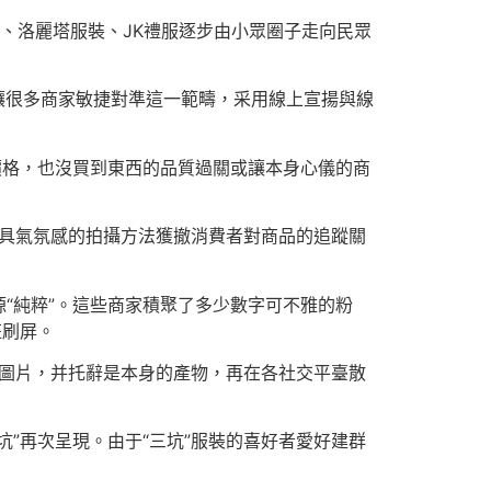
、洛麗塔服裝、JK禮服逐步由小眾圈子走向民眾
機，讓很多商家敏捷對準這一範疇，采用線上宣揚與線
價格，也沒買到東西的品質過關或讓本身心儀的商
極具氣氛感的拍攝方法獲撤消費者對商品的追蹤關
“純粹”。這些商家積聚了多少數字可不雅的粉
狂刷屏。
的圖片，并托辭是本身的產物，再在各社交平臺散
”再次呈現。由于“三坑”服裝的喜好者愛好建群