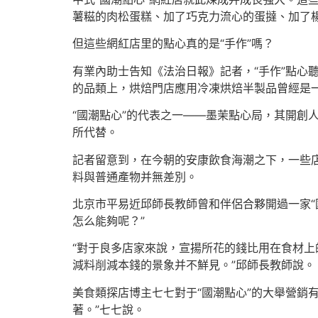
薯糍的肉松蛋糕、加了巧克力流心的蛋撻、加了
但這些網紅店里的點心真的是“手作”嗎？
有業內助士告知《法治日報》記者，“手作”點心
的品類上，烘焙門店應用冷凍烘焙半製品曾經是一
“國潮點心”的代表之一——墨茉點心局，其開創
所代替。
記者留意到，在今朝的安康飲食海潮之下，一些店
料與普通產物并無差別。
北京市平易近邱師長教師曾和伴侶合夥開過一家“
怎么能夠呢？”
“對于良多店家來說，宣揚所花的錢比用在食材
減料削減本錢的景象并不鮮見。”邱師長教師說。
美食類探店博主七七對于“國潮點心”的大舉營銷有
著。”七七說。