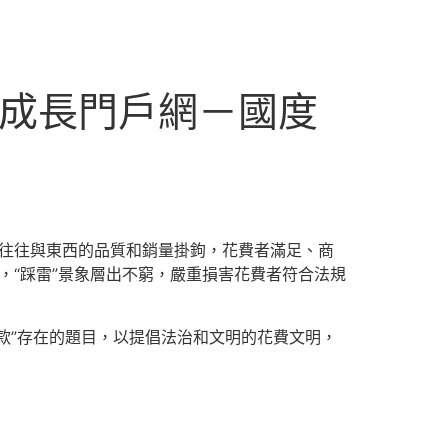
國成長門戶網－國度
”往往與東西的品質和銷量掛鉤，花費者滿足、商
，“踩雷”景象層出不窮，嚴重損害花費者符合法規
爆款”存在的題目，以提倡法治和文明的花費文明，