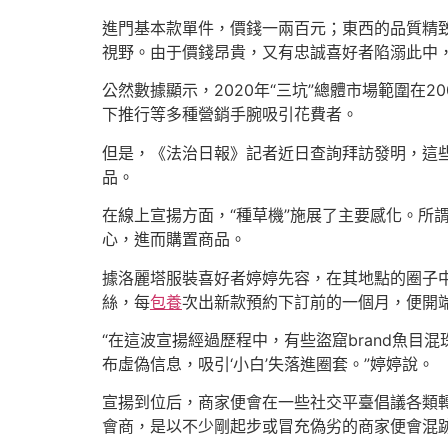
進門基本款單件，價錢一兩百元；東西的品質精
視野。由于價錢昂貴，又有忠誠喜好者陷溺此中，
公然數據顯示，2020年“三坑”總體市場範圍在
下推行等多種營銷手腕吸引花費者。
但是，《法治日報》記者近日查詢拜訪發明，這些
品。
在線上宣揚方面，“種草機”施展了主要感化。所
心，進而購置商品。
據洛麗塔服裝喜好者婷婷先容，在其地點的圈子中
絲，每
包養
次出新款預約下訂前的一個月，便開端
“在這波宣揚經過歷程中，有些盜窟brand魚目
布虛偽信息，吸引‘小白’失落進圈套。”婷婷說。
宣揚到位后，商家便會在一些社交平臺倡議各類轉
會商，是以不少剛起步或冒充偽劣的商家便會混