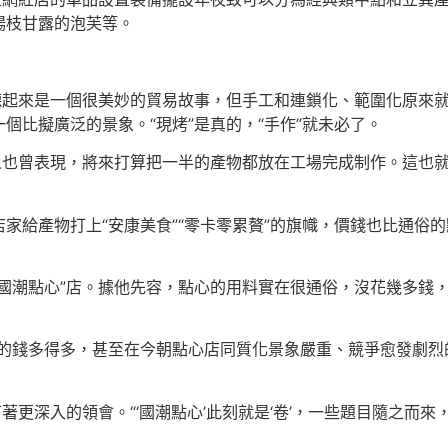
楊枝甘露的泡芙等。
聽起來是一個很美妙的貿易故事，但手工和連鎖化、範圍化原來
個比擬廣泛的景象。“現烤”是真的，“手作”就未必了。
人也曾表現，將來打算把一半的產物都放在工場完成制作。這也就意
家給產物打上“安康美食”“零卡零累贅”的旗幟，價錢也比通俗
國潮點心”店。據他先容，點心的用料實在很通俗，沒花幾多錢，也
上的錢多得多，甚至在今朝點心店同質化景象嚴重、競爭愈發劇烈
著更深入的領會。“‘國潮點心’此刻就是‘卷’，一些題目隨之而