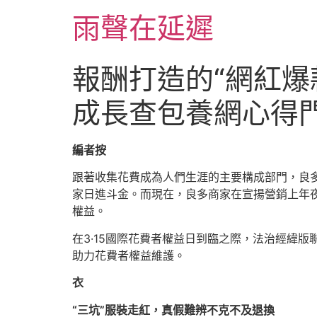
跳
雨聲在延遲
至
主
要
報酬打造的“網紅爆
內
容
成長查包養網心得
編者按
跟著收集花費成為人們生涯的主要構成部門，良多
家日進斗金。而現在，良多商家在宣揚營銷上年夜
權益。
在3·15國際花費者權益日到臨之際，法治經緯
助力花費者權益維護。
衣
“三坑”服裝走紅，真假難辨不克不及退換