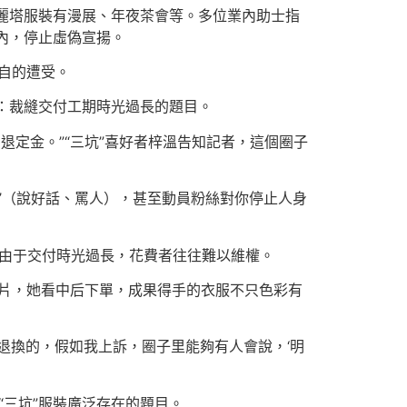
洛麗塔服裝有漫展、年夜茶會等。多位業內助士指
在內，停止虛偽宣揚。
各自的遭受。
是：裁縫交付工期時光過長的題目。
退定金。”“三坑”喜好者梓溫告知記者，這個圈子
’（說好話、罵人），甚至動員粉絲對你停止人身
且由于交付時光過長，花費者往往難以維權。
圖片，她看中后下單，成果得手的衣服不只色彩有
退換的，假如我上訴，圈子里能夠有人會說，‘明
“三坑”服裝廣泛存在的題目。