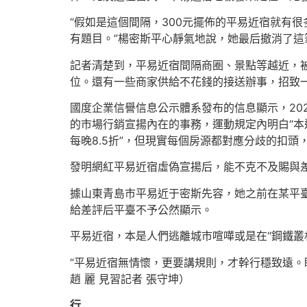
“假如是這個間隔，300元擺佈的平易近宿就有
有題目。”楊密斯平心靜氣地說，她最后撤消了這
記者清楚到，平易近宿間隔商圈、景點等越近，
位。還有一些商家供給不花錢的接送辦事，招致
國度企業信譽信息公示體系發布的信息顯示，202
的市場行銷宣揚內在的事務，運動規定內明白“本運
每晚8.5折”，但現實每個房源都對應分歧的扣
發明網紅平易近宿虛偽宣揚后，能不克不及賜與
據山東青島市平易近于密斯先容，她之前在某平臺
給差評后平臺不予公然顯示。
平易近宿，本是人們逃離城市喧嘩或是在“鋼鐵叢
“平易近宿無情懷，更要講規則，才幹行穩致遠。
趙 麗 見習記者 張守坤）
行