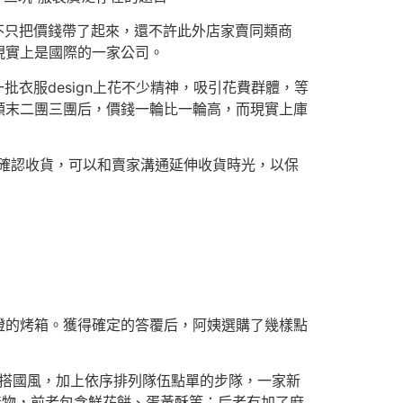
不只把價錢帶了起來，還不許此外店家賣同類商
現實上是國際的一家公司。
衣服design上花不少精神，吸引花費群體，等
顛末二團三團后，價錢一輪比一輪高，而現實上庫
確認收貨，可以和賣家溝通延伸收貨時光，以保
燈的烤箱。獲得確定的答覆后，阿姨選購了幾樣點
混搭國風，加上依序排列隊伍點單的步隊，一家新
產物，前者包含鮮花餅、蛋黃酥等；后者有加了麻