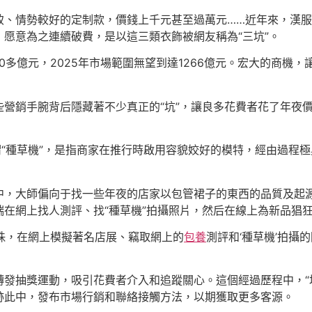
致、情勢較好的定制款，價錢上千元甚至過萬元……近年來，漢服
愿意為之連續破費，是以這三類衣飾被網友稱為“三坑”。
200多億元，2025年市場範圍無望到達1266億元。宏大的商
營銷手腕背后隱藏著不少真正的“坑”，讓良多花費者花了年夜
謂“種草機”，是指商家在推行時啟用容貌姣好的模特，經由過程
，大師偏向于找一些年夜的店家以包管裙子的東西的品質及起源
在網上找人測評、找“種草機”拍攝照片，然后在線上為新品猖
混珠，在網上模擬著名店展、竊取網上的
包養
測評和‘種草機’拍攝
發抽獎運動，吸引花費者介入和追蹤關心。這個經過歷程中，“坑
跡此中，發布市場行銷和聯絡接觸方法，以期獲取更多客源。