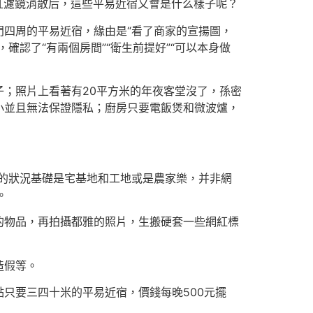
，當網紅濾鏡消散后，這些平易近宿又會是什么樣子呢？
四周的平易近宿，緣由是“看了商家的宣揚圖，
認了“有兩個房間”“衛生前提好”“可以本身做
；照片上看著有20平方米的年夜客堂沒了，孫密
小並且無法保證隱私；廚房只要電飯煲和微波爐，
遭的狀況基礎是宅基地和工地或是農家樂，并非網
。
的物品，再拍攝都雅的照片，生搬硬套一些網紅標
造假等。
只要三四十米的平易近宿，價錢每晚500元擺
。