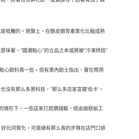
就是牴觸的。現實上，在酥皮類等產業化比擬成熟
味著，“國潮點心”的立品之本或將被“冷凍烘焙”
的點心飲料貴一些。但有業內助士指出，實在際用
沒有那么多黑科技，“那么多店家宣揚‘低卡’，
的情形下，一些店家打起價錢戰，經由過程偷工
來，好比同質化，可是總有那么長的步隊在店門口排