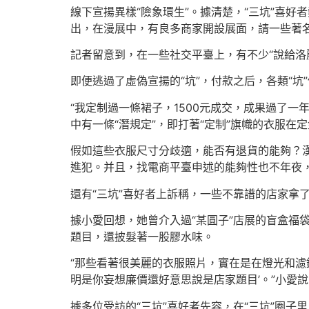
線下宣揚異樣“險象環生”。據清楚，“三坑”喜
出，在漫展中，有良多商家開設展面，請一些著名“
記者留意到，在一些社交平臺上，有不少“說給洛麗
即便逃過了虛偽宣揚的“坑”，付款之后，各類“
“我定制過一條裙子，1500元成交，成果過了
中有一條“潛規定”，即打著“定制”旗幟的衣服在
假如這些衣服尺寸分歧適，能否有退貨的能夠？漢
進犯。并且，找電商平臺申述的能夠性也不年夜
還有“三坑”喜好者上訴稱，一些不靠譜的店家拿
據小愛回想，她曾介入過“某圓子”店展的盲盒福
題目，還披髮著一股膠水味。
“那些看著很美麗的衣服照片，實在是在燈光和濾
明是你妄想廉價還好意思說是店家題目’。”小愛說
據多位受訪的“三坑”喜好者先容，在“三坑”圈