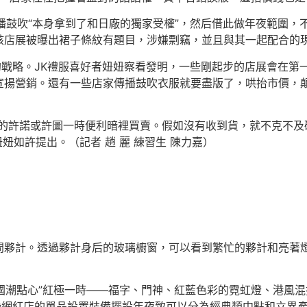
播鼓吹“本身拿到了和日廠的獨家受權”，然后借此做年夜範圍，
該店展被曝出裙子條紋有題目，涉嫌剽竊，並且與其一起配合的
戰略。JK禮服喜好者妞妞察看發明，一些剛起步的店展會在第一批
宣揚營銷。還有一些店家傳播鼓吹衣服就要盡版了，哄抬市價，
家的許諾或許圖一時便利暗裡買賣。假如沒有收到貨，就不克不及
妞妞如許提出。（記者 趙 麗 練習生 陳力嘉）
問夥計。透過夥計身后的玻璃櫥窗，可以看到繁忙的夥計和亮著
“國潮點心”紅極一時——福字、門神、紅藍色彩的霓虹燈、港風
些網紅店的單品設置裝備擺設年夜致可以分為經典類中點和立異