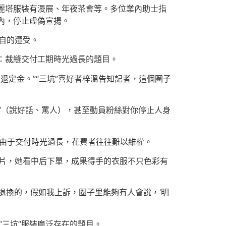
洛麗塔服裝有漫展、年夜茶會等。多位業內助士指
在內，停止虛偽宣揚。
各自的遭受。
是：裁縫交付工期時光過長的題目。
退定金。”“三坑”喜好者梓溫告知記者，這個圈子
’（說好話、罵人），甚至動員粉絲對你停止人身
且由于交付時光過長，花費者往往難以維權。
圖片，她看中后下單，成果得手的衣服不只色彩有
退換的，假如我上訴，圈子里能夠有人會說，‘明
“三坑”服裝廣泛存在的題目。