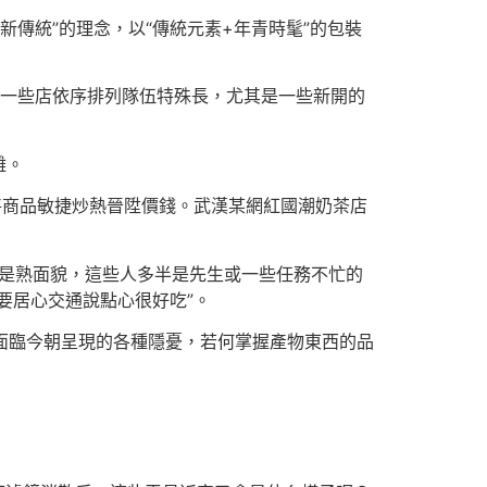
新傳統”的理念，以“傳統元素+年青時髦”的包裝
，一些店依序排列隊伍特殊長，尤其是一些新開的
難。
將商品敏捷炒熱晉陞價錢。武漢某網紅國潮奶茶店
都是熟面貌，這些人多半是先生或一些任務不忙的
要居心交通說點心很好吃”。
。面臨今朝呈現的各種隱憂，若何掌握產物東西的品