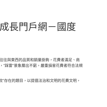
國成長門戶網－國度
”往往與東西的品質和銷量掛鉤，花費者滿足、商
，“踩雷”景象層出不窮，嚴重損害花費者符合法規
爆款”存在的題目，以提倡法治和文明的花費文明，