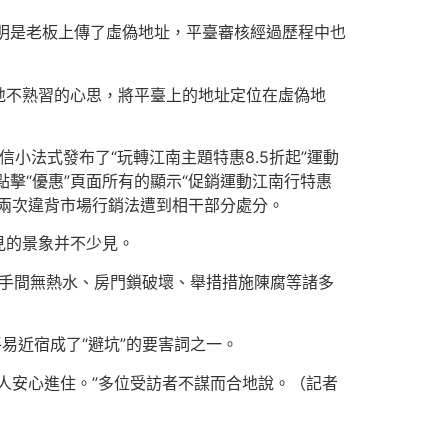
發明是老板上傳了虛偽地址，平臺審核經過歷程中也
地不熟習的心思，將平臺上的地址定位在虛偽地
小法式發布了“玩轉江南主題特惠8.5折起”運動
點擊“優惠”頁面所有的顯示“促銷運動江南行特惠
因兩次違背市場行銷法遭到相干部分處分。
見的景象并不少見。
手間無熱水、房門鎖破壞、舉措措施陳腐等諸多
易近宿成了“避坑”的要害詞之一。
人安心進住。”多位受訪者不謀而合地說。（記者