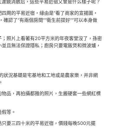
，當網紅濾鏡消散后，這些平易近宿又會是什么樣子呢？
四周的平易近宿，緣由是“看了商家的宣揚圖，
認了“有兩個房間”“衛生前提好”“可以本身做
；照片上看著有20平方米的年夜客堂沒了，孫密
小並且無法保證隱私；廚房只要電飯煲和微波爐，
遭的狀況基礎是宅基地和工地或是農家樂，并非網
。
的物品，再拍攝都雅的照片，生搬硬套一些網紅標
造假等。
只要三四十米的平易近宿，價錢每晚500元擺
。