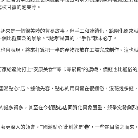
楊枝甘露的泡芙等。
聽起來是一個很美妙的貿易故事，但手工和連鎖化、範圍化原來
個比擬廣泛的景象。“現烤”是真的，“手作”就未必了。
人也曾表現，將來打算把一半的產物都放在工場完成制作。這也就意
家給產物打上“安康美食”“零卡零累贅”的旗幟，價錢也比通俗
國潮點心”店。據他先容，點心的用料實在很通俗，沒花幾多錢，也
上的錢多得多，甚至在今朝點心店同質化景象嚴重、競爭愈發劇烈
著更深入的領會。“‘國潮點心’此刻就是‘卷’，一些題目隨之而