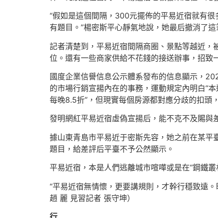
“假如是這個間隔，300元擺佈的平易近宿就有
有題目。”楊密斯平心靜氣地說，她最后撤消了這
記者清楚到，平易近宿間隔商圈、景點等越近，
位。還有一些商家供給不花錢的接送辦事，招致
國度企業信譽信息公示體系發布的信息顯示，202
的市場行銷宣揚內在的事務，運動規定內明白“本運
每晚8.5折”，但現實每個房源都對應分歧的扣
發明網紅平易近宿虛偽宣揚后，能不克不及賜與
據山東青島市平易近于密斯先容，她之前在某平臺
題目，給差評后平臺不予公然顯示。
平易近宿，本是人們逃離城市喧嘩或是在“鋼鐵叢
“平易近宿無情懷，更要講規則，才幹行穩致遠。
趙 麗 見習記者 張守坤）
行