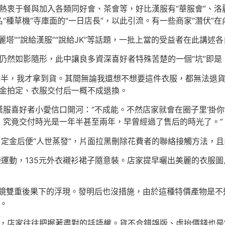
好者熱衷于餐與加入各類同好會、茶會等，好比漢服有“華服會”、
種草機”寺庫面的“一日店長”，以此引流。有一些商家“潛伏”
塔”“說給漢服”“說給JK”等話題，一批上當的受益者在此講述
坑”仍然如影隨形，此中讓良多資深喜好者特殊苦楚的一個“坑”即
一年半，我才拿到貨。其間無論我還想不想要這件衣服，都無法退貨
定金拍定、衣服交付后一概不成退換。
服喜好者小愛信口開河：“不成能。不然店家就會在圈子里‘掛你
，究竟交付時光是一年半甚至兩年，早曾經過了售后的時光了。”
了定金后便“人世蒸發”，片面拉黑刪除花費者的聯絡接觸方法，
袋運動，135元外衣襯衫裙子隨意裝。店家提早曬出美麗的衣服
鏡雙重後果下的浮現。發明后也沒措施，由於這種特價產物是不
。
子里，店家往往把握著盡對的話語權。貨不合錯誤版、虛抬價錢也是