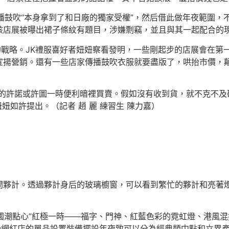
播鼓吹“本身拿到了和日廠的獨家受權”，然后借此做年夜範圍，
該店展被曝出裙子條紋有題目，涉嫌剽竊，並且與其一起配合的
戰略。JK禮服喜好者妞妞察看發明，一些剛起步的店展會在第一批
宣揚營銷。還有一些店家傳播鼓吹衣服就要盡版了，哄抬市價，
家的許諾或許圖一時便利暗裡買賣。假如沒有收到貨，就不克不及
妞妞如許提出。（記者 趙 麗 練習生 陳力嘉）
問夥計。透過夥計身后的玻璃櫥窗，可以看到繁忙的夥計和亮著
“國潮點心”紅極一時——福字、門神、紅藍色彩的霓虹燈、港風
些網紅店的單品設置裝備擺設年夜致可以分為經典類中點和立異