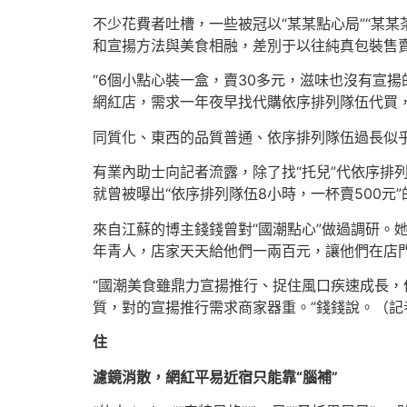
不少花費者吐槽，一些被冠以“某某點心局”“某某
和宣揚方法與美食相融，差別于以往純真包裝售
“6個小點心裝一盒，賣30多元，滋味也沒有宣
網紅店，需求一年夜早找代購依序排列隊伍代買，
同質化、東西的品質普通、依序排列隊伍過長似
有業內助士向記者流露，除了找“托兒”代依序排
就曾被曝出“依序排列隊伍8小時，一杯賣500元
來自江蘇的博主錢錢曾對“國潮點心”做過調研。
年青人，店家天天給他們一兩百元，讓他們在店門
“國潮美食雖鼎力宣揚推行、捉住風口疾速成長，
質，對的宣揚推行需求商家器重。”錢錢說。（記者
住
濾鏡消散，網紅平易近宿只能靠“腦補”