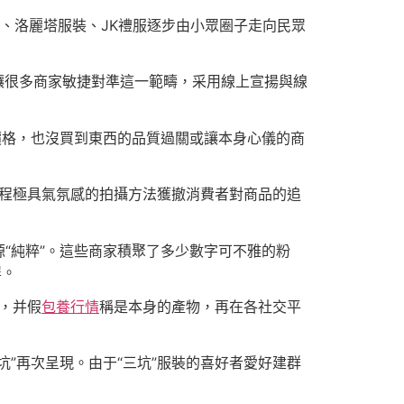
、洛麗塔服裝、JK禮服逐步由小眾圈子走向民眾
機，讓很多商家敏捷對準這一範疇，采用線上宣揚與線
價格，也沒買到東西的品質過關或讓本身心儀的商
程極具氣氛感的拍攝方法獲撤消費者對商品的追
“純粹”。這些商家積聚了多少數字可不雅的粉
屏。
片，并假
包養行情
稱是本身的產物，再在各社交平
”再次呈現。由于“三坑”服裝的喜好者愛好建群