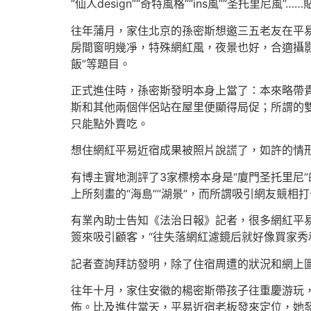
“仙人design”“奇特風格”“ins風”“圣
往年蒲月，家住北京的孫密斯想邀三五老友在平
房間窗明幾凈，特殊網紅風，夜景也好，合適攝影
飯”等題目。
正式進住時，孫密斯發明本身上當了：本來略帶
斯和其他兩個伴侶站在屋里便顯得局促；所謂的
只能點外賣吃。
想住網紅平易近宿成果被照片說謊了，如許的情
有博主實地測評了3家標榜本身是“廈門圣托里尼
上所刻畫的“海島”“湖景”，而所謂吸引網友競相
有業內助士告知《法治日報》記者，很多網紅平
簽來吸引顧客，“往失落網紅濾鏡后就好像買家秀
記者查詢拜訪發明，除了住宿周遭的狀況和網上
往年十月，家住安徽的楊密斯帶孩子往重慶游玩
佈。比及進住當天，平易近宿老板發來定位，她發