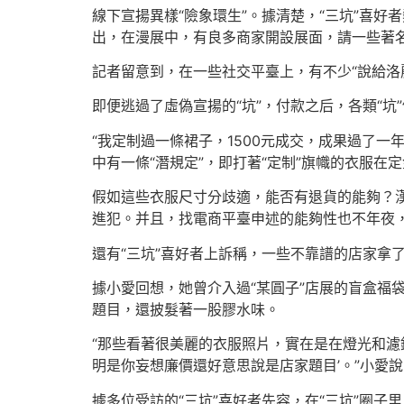
線下宣揚異樣“險象環生”。據清楚，“三坑”喜
出，在漫展中，有良多商家開設展面，請一些著名“
記者留意到，在一些社交平臺上，有不少“說給洛麗
即便逃過了虛偽宣揚的“坑”，付款之后，各類“
“我定制過一條裙子，1500元成交，成果過了
中有一條“潛規定”，即打著“定制”旗幟的衣服在
假如這些衣服尺寸分歧適，能否有退貨的能夠？漢
進犯。并且，找電商平臺申述的能夠性也不年夜
還有“三坑”喜好者上訴稱，一些不靠譜的店家拿
據小愛回想，她曾介入過“某圓子”店展的盲盒福
題目，還披髮著一股膠水味。
“那些看著很美麗的衣服照片，實在是在燈光和濾
明是你妄想廉價還好意思說是店家題目’。”小愛說
據多位受訪的“三坑”喜好者先容，在“三坑”圈