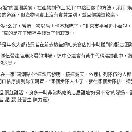
茶姬”的國潮美食，在產物制作上采用“中點西做”的方法，采用“煥
賣的道路，但產物現實上沒有實質差別，並且價錢還較高。
揚的那么好，嘗過一次以后再也不想吃了。”北京市平易近小薇說
“真的是花了精神金錢買了個寂寞”。
乎是年夜大都花費者在前去這些網紅美食店打卡時碰到的配合困
列隊伍營建店展火爆的排場，這中心還會有黃牛代購混跡此中，
”的消息。
她在一家“國潮點心”連鎖店發明，接連幾天，依序排列隊伍的人
口依序排列隊伍購置，“哪個步隊人少了，就往哪個步隊排，還
但‘網紅難活’，良多一時非常熱絡的店展難逃‘好景不常’的際遇
 趙 麗 練習生 陳力嘉）