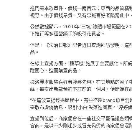
進門基本款單件，價錢一兩百元；東西的品質精
視野。由于價錢昂貴，又有忠誠喜好者陷溺此中，
公然數據顯示，2020年“三坑”總體市場範圍在
下推行等多種營銷手腕吸引花費者。
但是，《法治日報》記者近日查詢拜訪發明，這些
品。
在線上宣揚方面，“種草機”施展了主要感化。所謂
蹤關心，進而購置商品。
據洛麗塔服裝喜好者婷婷先容，在其地點的圈子中
絲，每次出新款預約下訂前的一個月，便開端在網
“在這波宣揚經過歷程中，有些盜窟brand魚目
臺散布虛偽信息，吸引‘小白’失落進圈套。”婷婷
宣揚到位后，商家便會在一些社交平臺倡議各類轉
會商，是以不少剛起步或冒充偽劣的商家便會混