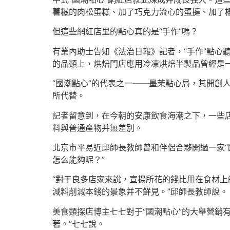
薯糍的肉松蛋糕、加了巧克力流心的蛋撻、加了
但這些網紅店里的點心真的是“手作”嗎？
有業內助士告知《法治日報》記者，“手作”點心
的品類上，烘焙門店應用冷凍烘焙半製品曾經是一
“國潮點心”的代表之一——墨茉點心局，其開創
所代替。
記者留意到，在今朝的安康飲食海潮之下，一些店
料與普通產物并無差別。
北京市平易近邱師長教師曾和伴侶合夥開過一家“
怎么能夠呢？”
“對于良多店家來說，宣揚所花的錢比用在食材
減料削減本錢的景象并不鮮見。”邱師長教師說。
美食類探店博主七七對于“國潮點心”的大舉營銷有
著。”七七說。