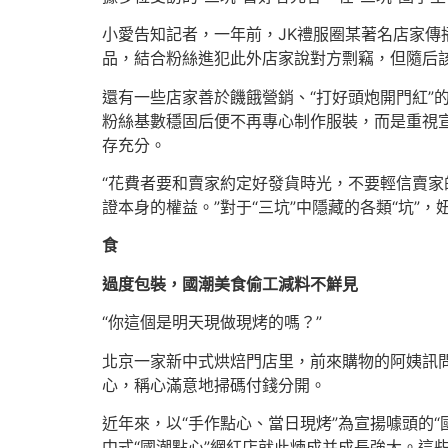
小愛告知記者，一年前，JK禮服圈某著名店家傳
品，結合粉絲進犯此外店家說對方剽竊，但隨后
還有一些店家善於饑餓營銷、“打好頭炮開門紅”的
粉絲基數穩固后便不再專心制作服裝，而是重視
存充分。
“花費者要和賣家約定好發貨時光，不要輕信賣
證本身的權益。”對于“三坑”中隱藏的各類“坑”，
食
過度包裝，國潮美食偷工減料不鮮見
“你這個是明天現做現烤的嗎？”
北京一家新中式烘焙門店里，前來購物的阿姨訊
心，稱心滿意地掃碼付錢分開。
近年來，以“手作點心、當日現烤”為宣揚噱頭的
中式“國潮點心”網紅店就此煉成并成長強大。這