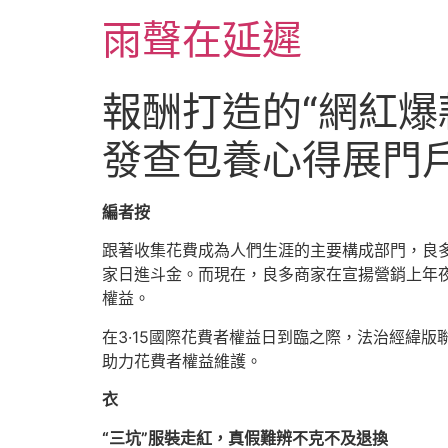
跳
雨聲在延遲
至
主
要
報酬打造的“網紅爆
內
容
發查包養心得展門
編者按
跟著收集花費成為人們生涯的主要構成部門，良多
家日進斗金。而現在，良多商家在宣揚營銷上年夜
權益。
在3·15國際花費者權益日到臨之際，法治經緯
助力花費者權益維護。
衣
“三坑”服裝走紅，真假難辨不克不及退換