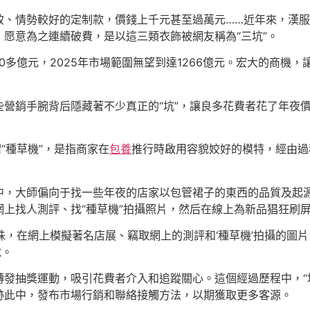
致、情勢較好的定制款，價錢上千元甚至過萬元……近年來，漢服
愿意為之連續破費，是以這三類衣飾被網友稱為“三坑”。
200多億元，2025年市場範圍無望到達1266億元。宏大的商
營銷手腕背后隱藏著不少真正的“坑”，讓良多花費者花了年夜
“種草機”，是指商家在
包養
推行時啟用容貌姣好的模特，經由過
，大師偏向于找一些年夜的店家以包管裙子的東西的品質及起源
上找人測評、找“種草機”拍攝照片，然后在線上為新品猖狂刷
混珠，在網上模擬著名店展、竊取網上的測評和‘種草機’拍攝的圖
說。
發抽獎運動，吸引花費者介入和追蹤關心。這個經過歷程中，“坑
跡此中，發布市場行銷和聯絡接觸方法，以期獲取更多客源。