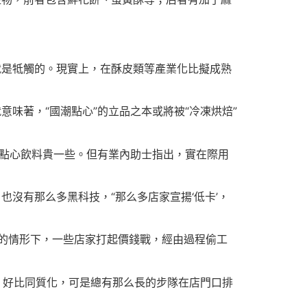
就是牴觸的。現實上，在酥皮類等產業化比擬成熟
味著，“國潮點心”的立品之本或將被“冷凍烘焙”
的點心飲料貴一些。但有業內助士指出，實在際用
沒有那么多黑科技，“那么多店家宣揚‘低卡’，
的情形下，一些店家打起價錢戰，經由過程偷工
來，好比同質化，可是總有那么長的步隊在店門口排