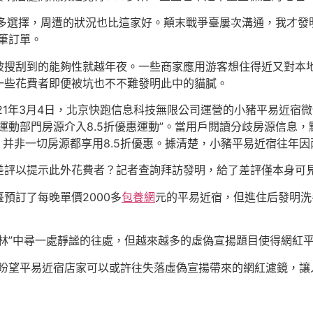
很多選擇，周遭的狀況也比這家好。顛末戰爭臺屢次溝通，我才
筆訂單。
被搜刮到的能夠性就越年夜。一些商家應用游客想住得近又對本
一些花費者即便被坑也不不難發明此中的貓膩。
1年3月4日，北京快跑信息科技無限公司運營的小豬平易近宿微信
動部門房源介入8.5折優惠運動”。當用戶閱讀分歧房源信息，
頭，并非一切房源都享用8.5折優惠。據清楚，小豬平易近宿往年
差評以提示此外花費者？記者查詢拜訪發明，給了差評僅本身可
預訂了每晚單價2000多
包養網
元的平易近宿，但進住后發明洗
林”中尋一處靜謐的往處，但越來越多的虛偽宣揚題目使得網紅平
盼望平易近宿店家可以或許往失落虛偽宣揚帶來的網紅濾鏡，讓