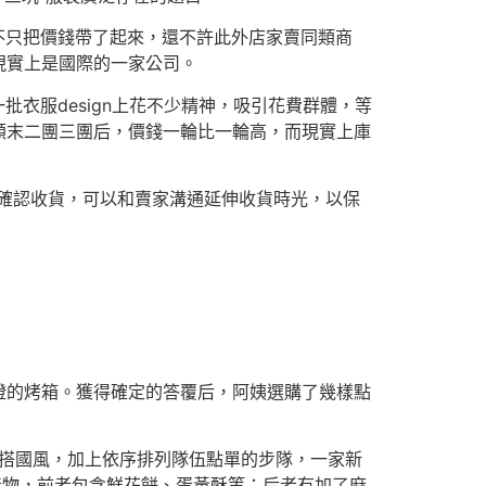
不只把價錢帶了起來，還不許此外店家賣同類商
現實上是國際的一家公司。
衣服design上花不少精神，吸引花費群體，等
顛末二團三團后，價錢一輪比一輪高，而現實上庫
確認收貨，可以和賣家溝通延伸收貨時光，以保
燈的烤箱。獲得確定的答覆后，阿姨選購了幾樣點
混搭國風，加上依序排列隊伍點單的步隊，一家新
產物，前者包含鮮花餅、蛋黃酥等；后者有加了麻