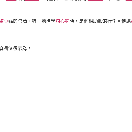
甜心
絲的會商。編｜她進學
甜心網
時，是他相助搬的行李。他還
填欄位標示為
*