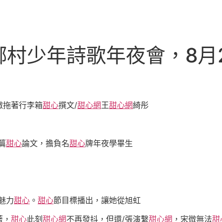
鄉村少年詩歌年夜會，8月
微拖著行李箱
甜心
撰文/
甜心網
王
甜心網
綺彤
篇
甜心
論文，擔負名
甜心
牌年夜學畢生
魅力
甜心
。
甜心
節目標播出，讓她從旭虹
著，
甜心
此刻
甜心網
不再發抖，但還/張演繫
甜心網
，宋微無法
甜