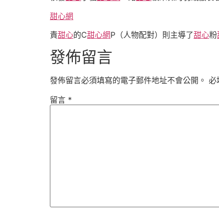
甜心網
責
甜心
的C
甜心網
P（人物配對）則主導了
甜心
粉
發佈留言
發佈留言必須填寫的電子郵件地址不會公開。
必
留言
*