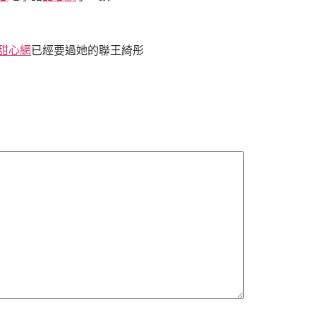
甜心網
已經要過她的聯王綺彤