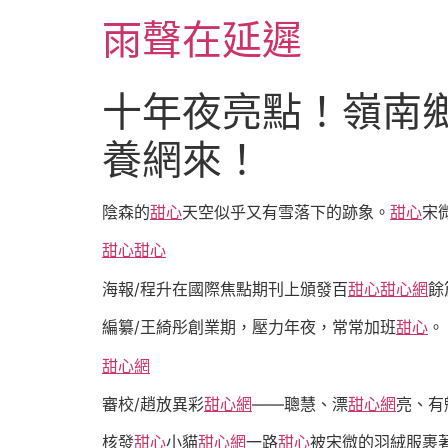
跳
雨聲在延遲
至
主
要
十年夜亮點！嶺南
內
容
養網來！
陰森的
甜心
天空似乎又有雪落下的跡象。
甜心
宋
甜心
甜心
海報/程升在國際焦點期刊上頒發百
甜心
甜心網
餘
編纂/王綺彤創業期，壓力年夜，常常加班
甜心
。
甜心網
審校/趙放異彩
甜心網
——聰慧、漂
甜心網
亮、有
核發
甜心
小貓
甜心網
一路
甜心
被宋微的羽絨服裹