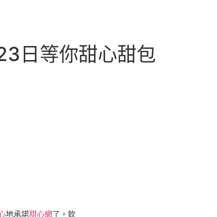
23日等你甜心甜包
心
地承諾
甜心網
了。欽