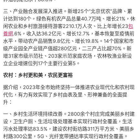
三、产业融合发展深入推进。新增25个“北京优农”品牌、累
计达到180个，绿色有机农产品总量40.7万吨、增长21%，休
闲农业和乡村旅游接待游客2210.1万人次、比上年增长23
包
養網
.6%，收入达36.2亿元、增长12.7%，基本恢复至疫情前
水平，带动农产品销售9.8亿元、增长19.8%。14个国家和市
级产业园全产业链产值超280亿元，二三产占比超70%。新
增31家市级示范社、203家示范家庭农场，农林牧渔业新设
立企业增速位列17个主要行业第5。
农村：乡村更和美，农民更富裕
据介绍，2023年全市始终坚持一体推进农业现代化和农村现
代化，有力有效实现了乡村由表及里、形神兼备的全面提
升：
一、乡村生活环境持续改善。2800余个村庄完成美丽乡村建
设，卫生户厕、生活垃圾处理基本实现行政村全覆盖，生活
污水处理率达83.5%，建设农村街坊路311万平方米、美丽乡
村路300公里，5G、光纤宽带通达率实现行政村全覆盖。