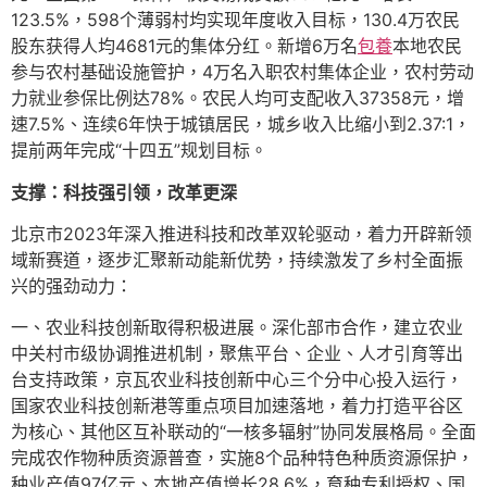
123.5%，598个薄弱村均实现年度收入目标，130.4万农民
股东获得人均4681元的集体分红。新增6万名
包養
本地农民
参与农村基础设施管护，4万名入职农村集体企业，农村劳动
力就业参保比例达78%。农民人均可支配收入37358元，增
速7.5%、连续6年快于城镇居民，城乡收入比缩小到2.37:1，
提前两年完成“十四五”规划目标。
支撑：科技强引领，改革更深
北京市2023年深入推进科技和改革双轮驱动，着力开辟新领
域新赛道，逐步汇聚新动能新优势，持续激发了乡村全面振
兴的强劲动力：
一、农业科技创新取得积极进展。深化部市合作，建立农业
中关村市级协调推进机制，聚焦平台、企业、人才引育等出
台支持政策，京瓦农业科技创新中心三个分中心投入运行，
国家农业科技创新港等重点项目加速落地，着力打造平谷区
为核心、其他区互补联动的“一核多辐射”协同发展格局。全面
完成农作物种质资源普查，实施8个品种特色种质资源保护，
种业产值97亿元、本地产值增长28.6%，育种专利授权、国