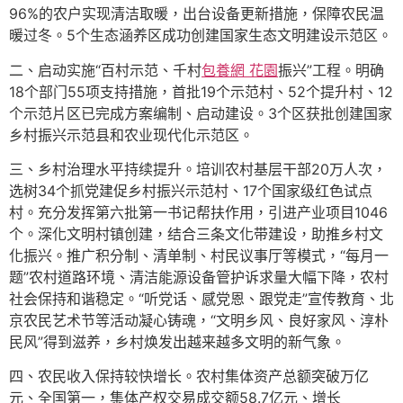
96%的农户实现清洁取暖，出台设备更新措施，保障农民温
暖过冬。5个生态涵养区成功创建国家生态文明建设示范区。
二、启动实施“百村示范、千村
包養網 花園
振兴”工程。明确
18个部门55项支持措施，首批19个示范村、52个提升村、12
个示范片区已完成方案编制、启动建设。3个区获批创建国家
乡村振兴示范县和农业现代化示范区。
三、乡村治理水平持续提升。培训农村基层干部20万人次，
选树34个抓党建促乡村振兴示范村、17个国家级红色试点
村。充分发挥第六批第一书记帮扶作用，引进产业项目1046
个。深化文明村镇创建，结合三条文化带建设，助推乡村文
化振兴。推广积分制、清单制、村民议事厅等模式，“每月一
题”农村道路环境、清洁能源设备管护诉求量大幅下降，农村
社会保持和谐稳定。“听党话、感党恩、跟党走”宣传教育、北
京农民艺术节等活动凝心铸魂，“文明乡风、良好家风、淳朴
民风”得到滋养，乡村焕发出越来越多文明的新气象。
四、农民收入保持较快增长。农村集体资产总额突破万亿
元、全国第一，集体产权交易成交额58.7亿元、增长