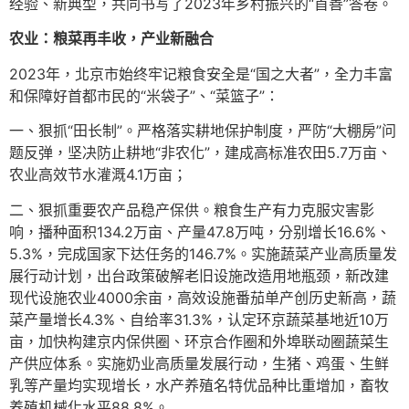
经验、新典型，共同书写了2023年乡村振兴的“首善”答卷。
农业：粮菜再丰收，产业新融合
2023年，北京市始终牢记粮食安全是“国之大者”，全力丰富
和保障好首都市民的“米袋子”、“菜篮子”：
一、狠抓“田长制”。严格落实耕地保护制度，严防“大棚房”问
题反弹，坚决防止耕地“非农化”，建成高标准农田5.7万亩、
农业高效节水灌溉4.1万亩；
二、狠抓重要农产品稳产保供。粮食生产有力克服灾害影
响，播种面积134.2万亩、产量47.8万吨，分别增长16.6%、
5.3%，完成国家下达任务的146.7%。实施蔬菜产业高质量发
展行动计划，出台政策破解老旧设施改造用地瓶颈，新改建
现代设施农业4000余亩，高效设施番茄单产创历史新高，蔬
菜产量增长4.3%、自给率31.3%，认定环京蔬菜基地近10万
亩，加快构建京内保供圈、环京合作圈和外埠联动圈蔬菜生
产供应体系。实施奶业高质量发展行动，生猪、鸡蛋、生鲜
乳等产量均实现增长，水产养殖名特优品种比重增加，畜牧
养殖机械化水平88.8%。