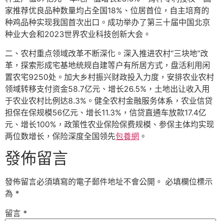
家推荐优良品种数量均占全国18%、位居首位，自主培育的
种鸡品种实现我国首次出口。成功举办了第三十届中国北京
种业大会和2023世界农业科技创新大会。
二、农村重点领域改革不断深化。深入推进农村“三块地”改
革，探索形成宅基地统规自建等户有所居方式，盘活利用闲
置农宅9250处。加大乡村振兴财政投入力度，安排农业农村
领域转移支付资金58.7亿元、增长26.5%，土地出让收入用
于农业农村比例达8.3%。健全农村金融服务体系，农业信贷
担保在保规模56亿元、增长11.3%，信贷直通车放款17.4亿
元、增长100%，政策性农业保险保费规模、参保主体均实现
两位数增长，保险深度全国领先
包養網
。
發佈留言
發佈留言必須填寫的電子郵件地址不會公開。
必填欄位標示
為
*
留言
*