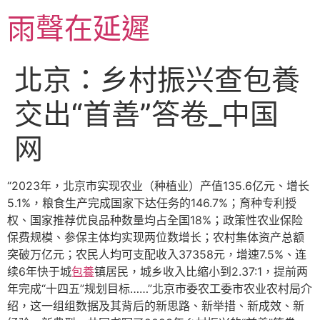
跳
雨聲在延遲
至
主
要
北京：乡村振兴查包養
內
容
交出“首善”答卷_中国
网
“2023年，北京市实现农业（种植业）产值135.6亿元、增长
5.1%，粮食生产完成国家下达任务的146.7%；育种专利授
权、国家推荐优良品种数量均占全国18%；政策性农业保险
保费规模、参保主体均实现两位数增长；农村集体资产总额
突破万亿元；农民人均可支配收入37358元，增速7.5%、连
续6年快于城
包養
镇居民，城乡收入比缩小到2.37:1，提前两
年完成“十四五”规划目标……”北京市委农工委市农业农村局介
绍，这一组组数据及其背后的新思路、新举措、新成效、新