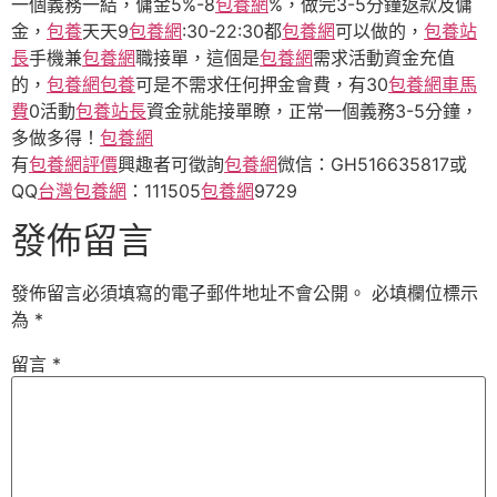
一個義務一結，傭金5%-8
包養網
%，做完3-5分鐘返款及傭
金，
包養
天天9
包養網
:30-22:30都
包養網
可以做的，
包養站
長
手機兼
包養網
職接單，這個是
包養網
需求活動資金充值
的，
包養網
包養
可是不需求任何押金會費，有30
包養網車馬
費
0活動
包養站長
資金就能接單瞭，正常一個義務3-5分鐘，
多做多得！
包養網
有
包養網評價
興趣者可徵詢
包養網
微信：GH516635817或
QQ
台灣包養網
：111505
包養網
9729
發佈留言
發佈留言必須填寫的電子郵件地址不會公開。
必填欄位標示
為
*
留言
*