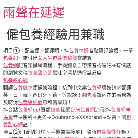
跳
雨聲在延遲
至
主
要
僱包養經驗用兼職
內
容
項目①：配音類、翻譯類、抖
包養情婦
音點贊評論類，一單
包養網
一結付出
女大生包養俱樂部
寶結算
包養網
配音類操縱流程：手機體系自帶灌音或唱吧→有情感
的瀏覽文稿
包養甜心網
需吐字清楚通俗話尺度
包養甜心網
翻譯
包養感情
類操縱流程：接到中文案
包養網
牘按請求翻譯
英、日、韓、西班牙、德、等說話！翻
包養
譯內在的事務為
及時消
包養網評價
息和醫藥類！
抖音點
包養網ppt
贊類
包養
操縱
台灣包養網
流程:抖
包養網車
馬費
音→搜刮→更多→Doubrand→XXXbrand→點贊、關
包
養甜心網
註！
項目②:【商城打榜、手機兼職接單】 隨時
包養條件
任務，