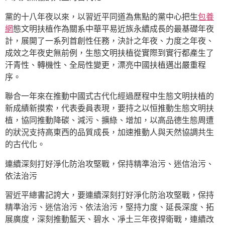
黨的十八年夜以來，以習近平同道為焦點的黨中心把生
包養
網
態文明扶植作為關系中華平易近族永續成長的最基礎年夜
計，展開了一系列首創性任務，決計之年夜、力度之年夜、
成效之年夜史無前例，生態文明扶植從實際到實行都產生了
汗青性、轉機性、全局性變更，漂亮中國扶植邁出嚴重程
序。
聯合一年來在推動中國式古代化經過歷程中生態文明扶植的
新成績新摸索，代表委員表現，要持之以恒推動生態文明扶
植，協同推動降碳、減污、擴綠、增加，以高品德生態周遭
的狀況支持高東西的品質成長，加速推動人與天然協調共生
的古代化。
連續深刻打好淨化防治攻堅戰，保持精準治污、迷信治污、
依法治污
習近平總書記誇大，要連續深刻打好淨化防治攻堅戰，保持
精準治污、迷信治污、依法治污，堅持力度、延長深度、拓
展廣度，深刻推動藍天、碧水、凈土三年夜捍衛戰，連續改