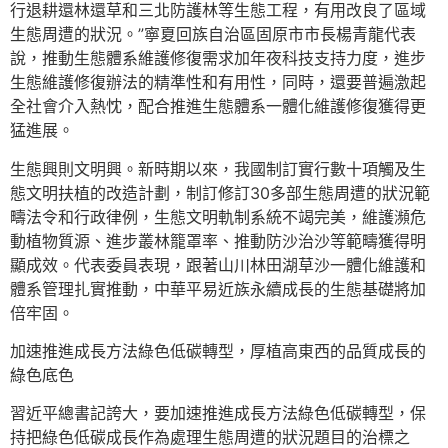
行退耕還林還草和三北防護林等生態工程，有用改良了區域
生態周遭的狀況。”寧夏回族自治區固原市市長楊青龍代表
說，推動生態體系維護修復需求加年夜科技支持力度，進步
生態維護修復辦法的精準性和有用性，同時，還要普遍激起
全社會介入熱忱，配合推進生態體系一體化維護修復獲得更
猛進展。
生態興則文明興。新時期以來，我國制訂實行數十項觸及生
態文明扶植的改造計劃，制訂修訂30多部生態周遭的狀況範
疇法令和行政律例，生態文明軌制系統不竭完美，維護瀕危
動植物質源、進步叢林籠罩率、推動防沙治沙等範疇獲得明
顯成效。代表委員表現，跟著山川林田湖草沙一體化維護和
體系管理扎實推動，中華平易近族永續成長的生態基礎將加
倍牢固。
加速推進成長方法綠色低碳轉型，厚植高東西的品質成長的
綠色底色
習近平總書記誇大，要加速推進成長方法綠色低碳轉型，保
持把綠色低碳成長作為處理生態周遭的狀況題目的治標之