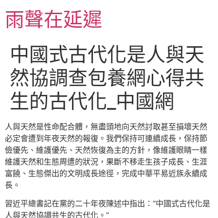
跳
雨聲在延遲
至
主
要
中國式古代化是人與天
內
容
然協調查包養網心得共
生的古代化_中國網
人與天然是性命配合體，無盡頭地向天然討取甚至損壞天然
必定會遭到年夜天然的報復。我們保持可連續成長，保持節
儉優先、維護優先、天然恢復為主的方針，像維護眼睛一樣
維護天然和生態周遭的狀況，果斷不移走生孩子成長、生涯
富饒、生態傑出的文明成長途徑，完成中華平易近族永續成
長。
習近平總書記在黨的二十年夜陳述中指出：“中國式古代化是
人與天然協調共生的古代化。”