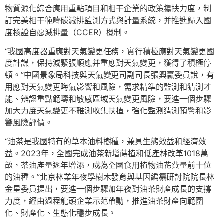
物質源化綜合應用重點項目和相干企業的政策攙扶力度，制
訂完美相干範疇碳減排監測方式與計量系統，并推進歸入國
度核證自愿減排量（CCER）機制。
“我國高度器重應對天氣變更任務，實行積極應對天氣變更國
度計謀，保持減緊張順應并重應對天氣變更，獲得了積極停
頓。”中國景象局科技與天氣變更司副司長張興贏委員說，有
用應對天氣變更晦氣影響和風險，需求精準的監測和猜測才
能、辨認重點範疇和敏感區域天氣變更風險，要進一個步驟
加大力度天氣變更不雅測收集扶植，強化監測猜測預警和影
響風險評價。
“油茶是我國特有的草本油料樹種，兼具生態效益和經濟效
益。2023年，全國完成油茶新增蒔植和低產林改革1018萬
畝，茶油產量逐年增添，成為全國食用植物油花費量前十位
的油種。”北京林業年夜學樹木發育與基因編纂研討院院長林
金星委員提出，要進一個步驟加年夜對油茶財產成長的支撐
力度，經由過程龍頭企業示范帶動，推進油茶財產向範圍
化、財產化、生態化穩步成長。