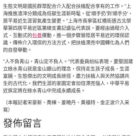
生態文明是國民群眾配合介入配合扶植配合享有的工作。“上
海推進渣滓分類成為低碳生涯新時髦，從‘順手扔’到‘順手分’，
居平易近生涯習氣產生變更。”上海市長寧區虹橋街道古北榮
華第四居平易近區黨總支書記盛弘代表說，要經由過程介入
式、互動式的
包養
運動，進一個步驟晉陞居平易近的環保認
識，傳佈介入環保的方法方式，把扶植漂亮中國轉化為人們
的自發舉動。
“人不負青山，青山定不負人。”代表委員紛紜表現，要堅固建
立綠水青山就是金山銀山的理念，保持走生孩子成長、生涯
富饒、生態傑出的文明成長途徑，盡力扶植人與天然協調共
生的古代化，我們生涯的家園定會加倍漂亮惱人，中華平易
近族定將在綠水青山中完成永續成長。
（本報記者宋豪新、喬棟、姜曉丹、黃福特、金正波介入采
寫）
發佈留言