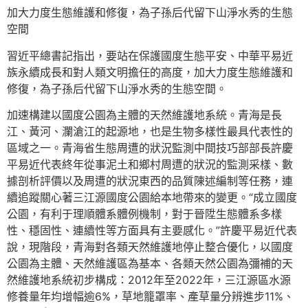
加大力度生態維護和修復，為子孫后代留下山淨水秀的生態
空間
習近平總書記指出，要站在保護國度生態平安、中華平易近
族永續成長和對人類文明擔任的高度，加大力度生態維護和
修復，為子孫后代留下山淨水秀的生態空間。
加速構建以國度公園為主體的天然維護地系統。青海是長
江、黃河、瀾滄江的起源地，也是生物多樣性最具代表性的
區域之一。青海省生態周遭的狀況監測中間技巧部部長許慶
平易近代表終年從事泥土和鄉村周遭的狀況的監測采樣、數
據剖析評價以及周遭的狀況東西的品質陳述編制等任務，連
續追蹤關心著三江源國度公園給本地帶來的變更。“成立國度
公園，有利于理順體系體例機制，對于晉陞生態體系多樣
性、穩固性、連續性等方面具有主要感化。”許慶平易近代表
說，現階段，青海對各類天然維護地停止整合優化，以國度
公園為主體、天然維護區為基本、各類天然公園為彌補的天
然維護地系統初步構成：2012年至2022年，三江源區水源
修養量年均增幅逾6%，草地籠罩率、產草量分辨進步11%、