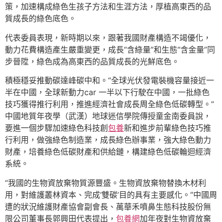
策，加速構成綠色生孩子方法和生涯方法，厚植高東西的品
質成長的綠色底色。
代表委員表現，新時期以來，跟著我國財產構造不竭優化，
動力花費構造產生嚴重變更，成長“含綠量”和生態“含金量”同
步晉陞，綠色成為高東西的品質成長的光鮮底色。
積極穩妥推動碳達峰碳中和。“全球光伏發電裝機容量接近一
半在中國，全球新動力car 一半以下行駛在中國，一批綠色
技巧獲得推行利用，推進經濟社會成長周全綠色低碳轉型。”
中國地質年夜學（武漢）地球迷信學院傳授童金南委員說，
要進一個步驟加速綠色科技創
包養
新和進步前輩綠色技巧推
行利用，做強綠色制造業，成長綠色辦事業，強大綠色動力
財產，培養綠色低碳財產和供給鏈，構建綠色低碳輪迴經濟
系統。
“我國的生物資放棄物質源豐盛。生物資放棄物替換木材利
用，對維護叢林資本、完成‘雙碳’目的具有主要感化。”中國周
遭的狀況維護財產協會副會長、萬華禾噴鼻生態科技股份無
限公司董事長郭興田代表提出，
包養網
加年夜對生物資放棄