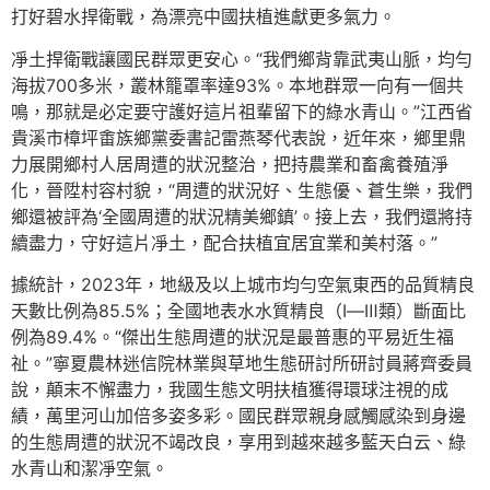
打好碧水捍衛戰，為漂亮中國扶植進獻更多氣力。
凈土捍衛戰讓國民群眾更安心。“我們鄉背靠武夷山脈，均勻
海拔700多米，叢林籠罩率達93%。本地群眾一向有一個共
鳴，那就是必定要守護好這片祖輩留下的綠水青山。”江西省
貴溪市樟坪畬族鄉黨委書記雷燕琴代表說，近年來，鄉里鼎
力展開鄉村人居周遭的狀況整治，把持農業和畜禽養殖淨
化，晉陞村容村貌，“周遭的狀況好、生態優、蒼生樂，我們
鄉還被評為‘全國周遭的狀況精美鄉鎮’。接上去，我們還將持
續盡力，守好這片凈土，配合扶植宜居宜業和美村落。”
據統計，2023年，地級及以上城市均勻空氣東西的品質精良
天數比例為85.5%；全國地表水水質精良（Ⅰ—Ⅲ類）斷面比
例為89.4%。“傑出生態周遭的狀況是最普惠的平易近生福
祉。”寧夏農林迷信院林業與草地生態研討所研討員蔣齊委員
說，顛末不懈盡力，我國生態文明扶植獲得環球注視的成
績，萬里河山加倍多姿多彩。國民群眾親身感觸感染到身邊
的生態周遭的狀況不竭改良，享用到越來越多藍天白云、綠
水青山和潔凈空氣。