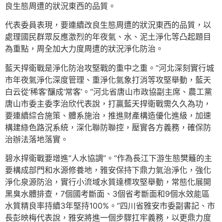
良生態周遭的狀況東西的品質。
代表委員表現，要連續改良生態周遭的狀況東西的品質，以
處理國民群眾反應激烈的年夜氣、水、泥土淨化等凸起題目
為重點，周全加大力度周遭的狀況淨化防治。
藍天捍衛戰是淨化防治攻堅戰的重中之重。“河北深刻實行城
市年夜氣淨化深度管理、重淨化氣象打消等攻堅舉動，藍天
白云從‘稀客’釀成‘常客’。”河北省唐山市政協副主席、農工黨
唐山市委主委李治欣代表說，打贏藍天捍衛戰需久久為功，
要連續綜合施策、體系施治，推進財產構造優化進級，加速
構建綠色路況系統，深化聯防聯控，壓實各方義務，確保防
治辦法落地落實。
碧水捍衛戰要增進“人水協調”。“作為長江下游生態樊籬的主
要構成部門和水源修養地，雅安保持下鼎力氣治淨化，強化
淨化泉源防治，實行小流域水質達標攻堅舉動，常態化展開
黑臭水體排查，7個國考斷面、3個省考斷面和9個水效能區
水質精良率持續3年堅持100%。”四川省雅安市委副書記、市
長彭映梅代表說，雅安將進一個步驟扛牢義務，以更鼎力度