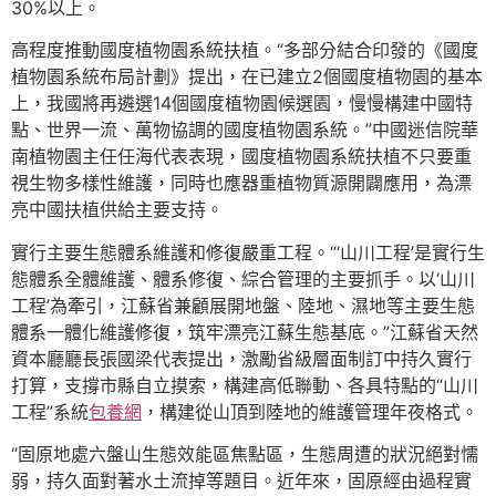
30%以上。
高程度推動國度植物園系統扶植。“多部分結合印發的《國度
植物園系統布局計劃》提出，在已建立2個國度植物園的基本
上，我國將再遴選14個國度植物園候選園，慢慢構建中國特
點、世界一流、萬物協調的國度植物園系統。”中國迷信院華
南植物園主任任海代表表現，國度植物園系統扶植不只要重
視生物多樣性維護，同時也應器重植物質源開闢應用，為漂
亮中國扶植供給主要支持。
實行主要生態體系維護和修復嚴重工程。“‘山川工程’是實行生
態體系全體維護、體系修復、綜合管理的主要抓手。以‘山川
工程’為牽引，江蘇省兼顧展開地盤、陸地、濕地等主要生態
體系一體化維護修復，筑牢漂亮江蘇生態基底。”江蘇省天然
資本廳廳長張國梁代表提出，激勵省級層面制訂中持久實行
打算，支撐市縣自立摸索，構建高低聯動、各具特點的“山川
工程”系統
包養網
，構建從山頂到陸地的維護管理年夜格式。
“固原地處六盤山生態效能區焦點區，生態周遭的狀況絕對懦
弱，持久面對著水土流掉等題目。近年來，固原經由過程實