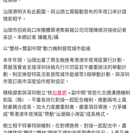
成長極。
汕頭港明天有此範圍，與汕頭立異驅動發布的年夜口岸計謀
慎密相干。
汕頭市招商局口岸團體華港集裝箱公司司理陳順洪接收記者
采訪。本網記者 鐘義見/攝
以“雙核+雙副中間”動力機制晉陞城市能級
本年年頭，汕頭出臺了周全融進粵港澳年夜灣區實行計劃、
貫徹落實省支撐深圳扶植先行示范區若干嚴重辦法的舉動計
劃，制定煥發特區活氣晉陞城市能級等5個舉動計劃，與深圳
市簽訂兩市深度協作框架協定。
積極摸索與深圳樹立“核
包養網
+副中間”常態化交通溝通機制
和區（縣）、平臺長效化對接一起配合機制，推動兩地上風
財產耦合成長，加大力度嚴重財產、嚴重項目導進，力爭構
成“粵港澳年夜灣區”帶動“汕潮揭小灣區”成長格式。
樹立相干特事特辦機制，在對標進修、對接一起配合中，盡
力構建與“雙區”“雙核”開放互通的政策周遭的狀況、上風互補