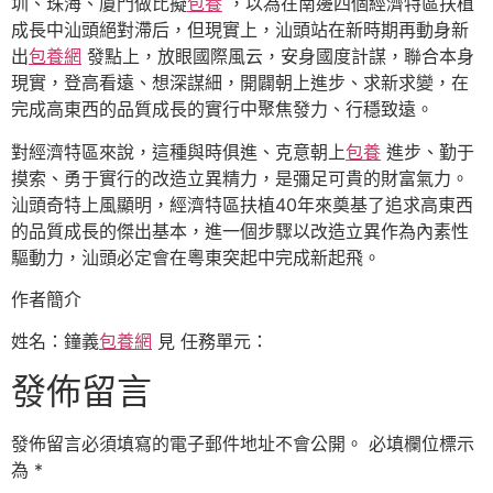
圳、珠海、廈門做比擬
包養
，以為在南邊四個經濟特區扶植
成長中汕頭絕對滯后，但現實上，汕頭站在新時期再動身新
出
包養網
發點上，放眼國際風云，安身國度計謀，聯合本身
現實，登高看遠、想深謀細，開闢朝上進步、求新求變，在
完成高東西的品質成長的實行中聚焦發力、行穩致遠。
對經濟特區來說，這種與時俱進、克意朝上
包養
進步、勤于
摸索、勇于實行的改造立異精力，是彌足可貴的財富氣力。
汕頭奇特上風顯明，經濟特區扶植40年來奠基了追求高東西
的品質成長的傑出基本，進一個步驟以改造立異作為內素性
驅動力，汕頭必定會在粵東突起中完成新起飛。
作者簡介
姓名：鐘義
包養網
見 任務單元：
發佈留言
發佈留言必須填寫的電子郵件地址不會公開。
必填欄位標示
為
*