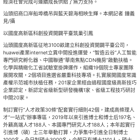
經濟社會完成可連續成長供給了無力支持。
汕頭招商口岸船埠橋吊與藍天碧海相映生輝。本網記者 鐘義
見/攝
以國度高新區科創投資開闢平臺筑巢引鳳
汕頭國度高新區征地3100畝建立科創投資開闢平臺公司，
huawei產業internet立異中間投進運營，“智造云谷”人工智能
專門研究孵化器、中國聯通“華南焦點CDN機房”啟動扶植。
化學與精緻化工省試驗室掛牌運作，組織19個院士專家團隊
展開攻關，2個項目進選省嚴重科技專項。扎實展開國度常識
產權示范城市扶植任務，201家企業經由過程國度級高新技巧
企業認定，新認定省級新型研發機構1家、省級工程技巧研討
中間20家。
制訂實行“人才政策30條”配套實行細則42個，建成高條理人
才“一站式”辦事專區，2019年以來引進博士和博士后197名、
外籍高端人才188人、本國專門研究人才188人；本年起實行
引進博（碩）士三年舉動打算，力爭集中引進全日制博士
1000名、全日制碩士3000名，今朝已有博士1101人、碩士