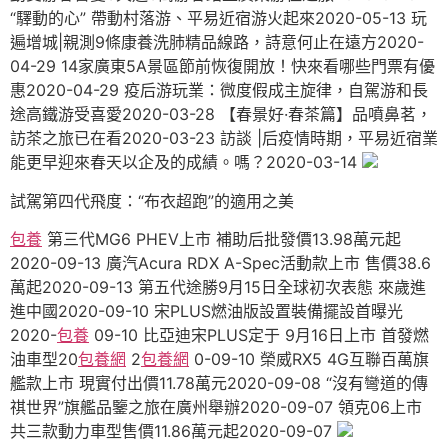
“驛動的心” 帶動村落游、平易近宿游火起來2020-05-13 玩
遍增城|親測9條康養洗肺精品線路，詩意何止在遠方2020-
04-29 14家廣東5A景區節前恢復開放！快來看哪些門票有優
惠2020-04-29 疫后游玩業：微度假成主旋律，自駕游和長
途高鐵游受喜愛2020-03-28 【春景好·春茶篇】品噴鼻茗，
訪茶之旅已在看2020-03-23 訪談 |后疫情時期，平易近宿業
能更早迎來春天以企及的成績。嗎？2020-03-14
試駕第四代飛度：“布衣超跑”的適用之美
包養
第三代MG6 PHEV上市 補助后批發價13.98萬元起
2020-09-13 廣汽Acura RDX A-Spec活動款上市 售價38.6
萬起2020-09-13 第五代途勝9月15日全球初次表態 來歲進
進中國2020-09-10 宋PLUS燃油版設置裝備擺設首曝光
2020-
包養
09-10 比亞迪宋PLUS定于 9月16日上市 首發燃
油車型20
包養網
2
包養網
0-09-10 榮威RX5 4G互聯百萬旗
艦款上市 現實付出價11.78萬元2020-09-08 “沒有彎道的傳
祺世界”旗艦品鑒之旅在廣州舉辦2020-09-07 領克06上市
共三款動力車型售價11.86萬元起2020-09-07