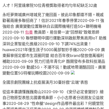
人才！阿里達摩院10位青橙獎取得者均勻年紀缺乏32歲
永旺夢樂城廣州增城見了幾回面，彼此印象都還不錯。親戚
勸著兩邊多聯招商了！估計2021年春季停業2020-09-11 強
強結合 廣東變動位置聯袂白云國際機場打造5G+聰明機場
2020-09-11
包養
教員節，易信譽一波“回想殺”致敬恩師
2020-09-10 聯想聰明中國行運動深圳啟航聚焦商用IoT 助推
深圳企業智能化進級2020-09-10 下調74%出貨量！
huawei2021年僅生孩子5000萬部智妙手機2020-09-09 廣
東蘇寧搭定都市生涯圈同盟 結合百年夜brand發放億萬福利
補助2020-09-09 努力打造年青化IP 酷開發布多款科技潮品
2020-09-09 動感5G，不潮不玩！動感地帶潮酷回回，廣東
變動位置5G特權玩轉校園2020-09-09
全國京劇院團線上抗疫展演月30臺好戲“云端”表態
從這本書讀懂巍巍南山2020-09-10 《安仔必定會變好》繪
自己物原型表態北國書噴鼻節，小小志愿者分送朋友公益故
事2020-08-29 “性命艙”design作品哪件最出彩？何鏡堂院