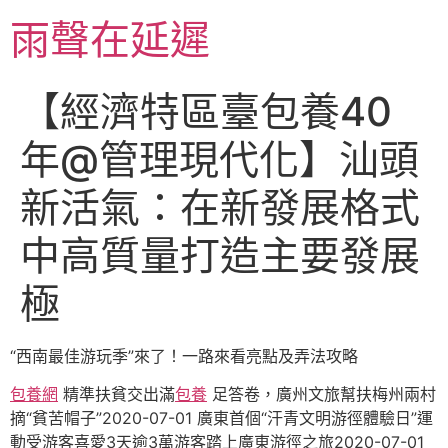
跳
雨聲在延遲
至
主
要
【經濟特區臺包養40
內
容
年@管理現代化】汕頭
新活氣：在新發展格式
中高質量打造主要發展
極
“西南最佳游玩季”來了！一路來看亮點及弄法攻略
包養網
精準扶貧交出滿
包養
足答卷，廣州文旅幫扶梅州兩村
摘“貧苦帽子”2020-07-01 廣東首個“汗青文明游徑體驗日”運
動受游客喜愛3天逾3萬游客踏上廣東游徑之旅2020-07-01