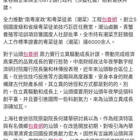
家各類企業與全市872個行政村（涉農社區）結對幫扶共
建。
全力推動“南粵家政”和粵菜徒弟（潮菜）工程
包養網
，創立5
個國度級和省級粵菜徒弟技巧巨匠任務室，潮汕鹵鵝、青蟹
養殖等培訓項目獲國度人社部批準，全市持有潮菜烹飪類個
人工作標準證書的粵菜徒弟（潮菜）達6000余人。
對于汕頭
包養網
鼎力實行立異驅動成長計謀，帶動完成經濟
高東西的品質成長的實行態勢，中南財經政法年夜學數字經
濟研討院履行院長盤和林傳授表現，近年來汕頭聯合區位上
風，在迷信技巧投進等方面賜與高度器重，安身本身的財產
構建古代財產系統，其立異的途徑和方式都是對的的。別
的，在立異驅動和成長上，汕頭還要用好汕頭年夜學這個科
創平臺，并且要引進國際一些科創氣力，來為汕頭立異成長
添磚加瓦。
上海社會迷信院原副院長何建華研討員以為，作為經濟特區
與有名僑鄉
包養網
的汕頭，在改造開放初期，對吸引海內華
裔與港澳資金回國投資進獻力宏大。固然有言論將汕頭與深