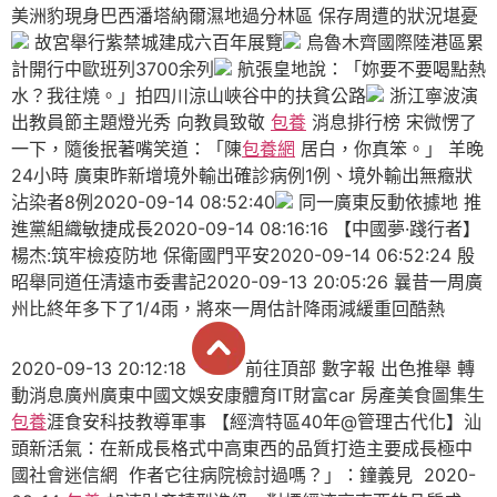
美洲豹現身巴西潘塔納爾濕地過分林區 保存周遭的狀況堪憂
故宮舉行紫禁城建成六百年展覽
烏魯木齊國際陸港區累
計開行中歐班列3700余列
航張皇地說：「妳要不要喝點熱
水？我往燒。」拍四川涼山峽谷中的扶貧公路
浙江寧波演
出教員節主題燈光秀 向教員致敬
包養
消息排行榜 宋微愣了
一下，隨後抿著嘴笑道：「陳
包養網
居白，你真笨。」 羊晚
24小時 廣東昨新增境外輸出確診病例1例、境外輸出無癥狀
沾染者8例2020-09-14 08:52:40
同一廣東反動依據地 推
進黨組織敏捷成長2020-09-14 08:16:16 【中國夢·踐行者】
楊杰:筑牢檢疫防地 保衛國門平安2020-09-14 06:52:24 殷
昭舉同道任清遠市委書記2020-09-13 20:05:26 曩昔一周廣
州比終年多下了1/4雨，將來一周估計降雨減緩重回酷熱
2020-09-13 20:12:18
前往頂部 數字報 出色推舉 轉
動消息廣州廣東中國文娛安康體育IT財富car 房產美食圖集生
包養
涯食安科技教導軍事 【經濟特區40年@管理古代化】汕
頭新活氣：在新成長格式中高東西的品質打造主要成長極中
國社會迷信網 作者它往病院檢討過嗎？」：鐘義見 2020-