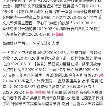
士等評委選出了這兩件2020-08-29 文字版權維護機制全新
進級，“閱時期·文字版權維護外行動”建議書本日發布2020-
08-29 《發明噴鼻云紗》行將出書 一本發掘南沙欖核非物資
文明遺產——噴鼻云紗文明的匠心之作2020-08-24 世界漢
文文學獎得主西西：專心于“游戲”的說夢人2020-08-22 一
本值得黨員一讀的書2020-08-14 胡旋舞石刻墓門：記載了
一段很炫的跳舞2020-08-10
包養網
養顏妙品皂角米，名堂烹法引人愛
三伏到了，中秋還會遠嗎2020-07-28 月餅來鬥麗，哪款你
會愛？2020-07-28 到始興水晶寨，赴一份鮮美紅嫩的楊梅
之約2020-06-01 【美食】顏值實力雙雙在線，蘋果引誘你
抵抗得住嗎？2020-05-14 “三南”佳肴 鮮而分歧2020-05-
07 又到一年春茶開采季，春茶價錢比擬今年有所降落20
包養
20-04-01 VR全景、外賣優惠……星級飯店美食 為求“帶貨”名
堂百出2020-03-27 愛吃辣？麥當勞9.9元辣堡不限次！
2020-03-24
包養
包養網
金羊圖庫
新疆巴音布魯克草原
牲口春季轉場
美俄勒岡州年夜範圍山火連續 摧毀數千棟衡
宇
德國樂團在高樓屋頂開音樂會 為居平易近區大眾吹奏