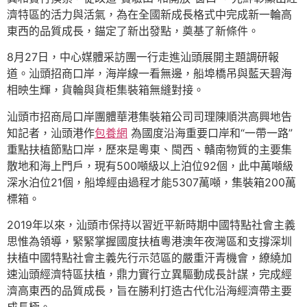
濟特區的活力與活氣，為在全國新成長格式中完成新一輪高
東西的品質成長，錨定了新出發點，奠基了新條件。
8月27日，中心媒體采訪團一行走進汕頭展開主題調研報
道。汕頭招商口岸，海岸線一看無邊，船埠橋吊與藍天碧海
相映生輝，貨輪與貨柜集裝箱無縫對接。
汕頭市招商局口岸團體華港集裝箱公司司理陳順洪高興地告
知記者，汕頭港作
包養網
為國度沿海重要口岸和“一帶一路”
重點扶植節點口岸，歷來是粵東、閩西、贛南物質的主要集
散地和海上門戶，現有500噸級以上泊位92個，此中萬噸級
深水泊位21個，船埠經由過程才能5307萬噸，集裝箱200萬
標箱。
2019年以來，汕頭市保持以習近平新時期中國特點社會主義
思惟為領導，緊緊掌握國度扶植粵港澳年夜灣區和支撐深圳
扶植中國特點社會主義先行示范區的嚴重汗青機會，繚繞加
速汕頭經濟特區扶植，鼎力實行立異驅動成長計謀，完成經
濟高東西的品質成長，旨在勝利打造古代化沿海經濟帶主要