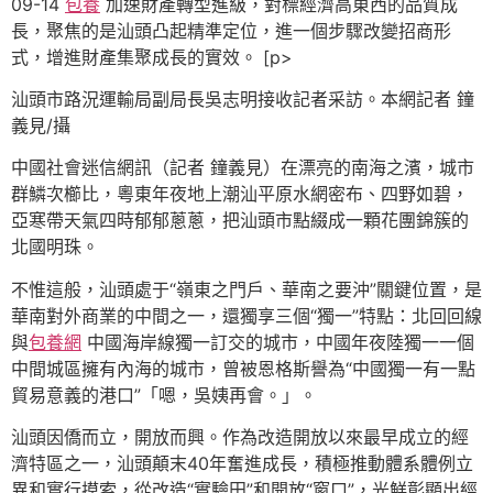
09-14
包養
加速財產轉型進級，對標經濟高東西的品質成
長，聚焦的是汕頭凸起精準定位，進一個步驟改變招商形
式，增進財產集聚成長的實效。 [p>
汕頭市路況運輸局副局長吳志明接收記者采訪。本網記者 鐘
義見/攝
中國社會迷信網訊（記者 鐘義見）在漂亮的南海之濱，城市
群鱗次櫛比，粵東年夜地上潮汕平原水網密布、四野如碧，
亞寒帶天氣四時郁郁蔥蔥，把汕頭市點綴成一顆花團錦簇的
北國明珠。
不惟這般，汕頭處于“嶺東之門戶、華南之要沖”關鍵位置，是
華南對外商業的中間之一，還獨享三個“獨一”特點：北回回線
與
包養網
中國海岸線獨一訂交的城市，中國年夜陸獨一一個
中間城區擁有內海的城市，曾被恩格斯譽為“中國獨一有一點
貿易意義的港口”「嗯，吳姨再會。」。
汕頭因僑而立，開放而興。作為改造開放以來最早成立的經
濟特區之一，汕頭顛末40年奮進成長，積極推動體系體例立
異和實行摸索，從改造“實驗田”和開放“窗口”，光鮮彰顯出經