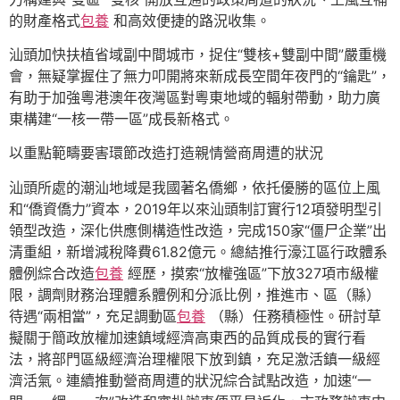
的財產格式
包養
和高效便捷的路況收集。
汕頭加快扶植省域副中間城市，捉住“雙核+雙副中間”嚴重機
會，無疑掌握住了無力叩開將來新成長空間年夜門的“鑰匙”，
有助于加強粵港澳年夜灣區對粵東地域的輻射帶動，助力廣
東構建“一核一帶一區”成長新格式。
以重點範疇要害環節改造打造親情營商周遭的狀況
汕頭所處的潮汕地域是我國著名僑鄉，依托優勝的區位上風
和“僑資僑力”資本，2019年以來汕頭制訂實行12項發明型引
領型改造，深化供應側構造性改造，完成150家“僵尸企業”出
清重組，新增減稅降費61.82億元。總結推行濠江區行政體系
體例綜合改造
包養
經歷，摸索“放權強區”下放327項市級權
限，調劑財務治理體系體例和分派比例，推進市、區（縣）
待遇“兩相當”，充足調動區
包養
（縣）任務積極性。研討草
擬關于簡政放權加速鎮域經濟高東西的品質成長的實行看
法，將部門區級經濟治理權限下放到鎮，充足激活鎮一級經
濟活氣。連續推動營商周遭的狀況綜合試點改造，加速“一