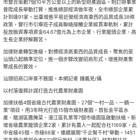
市整合策劃7個10平方公里以上的新型財產園區。制訂辦事業
晉陞成長舉動打算，推進總部經濟做年夜，全市總部企業累
計到達91家。出臺增進平易近營經濟高東西的品質成長38條
政策，實行市引導班子成員聯絡接觸企業縱貫車軌制，累計
投放融資專項資金64.67億元為上市企業、行業龍頭企業、高
生長企業紓解艱苦。
加速財產轉型進級，對標經濟高東西的品質成長，聚焦的是
汕頭凸起精準定位，進一個步驟改變招商形式，增進財產集
聚成長的實效。
汕頭招商口岸景不雅圖。本網記者 鐘義見/攝
以村落復興計謀打造古代農業財產園
加速扶植4個省級古代農業財產園、27個“一村一品、一鎮一
業”項目，用3年時光打造15個市級財產園，首批金平區水
產、龍湖區醬腌菜、濠江區乳業等7個市級園區啟動扶植。新
增省級農業龍頭企業2家，累計有農人一起配合社1169家，此
中省級45個、市級68家。連續展開“千企幫千村”舉動，1451