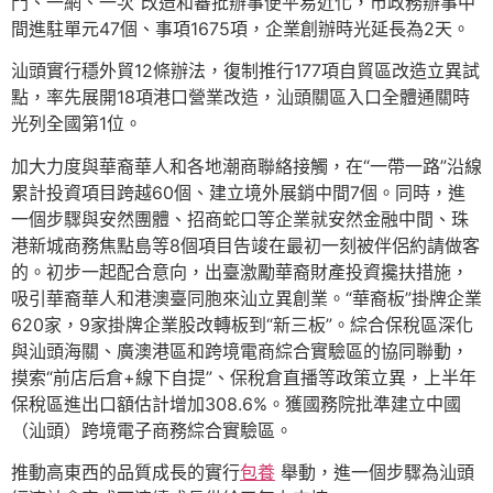
門、一網、一次”改造和審批辦事便平易近化，市政務辦事中
間進駐單元47個、事項1675項，企業創辦時光延長為2天。
汕頭實行穩外貿12條辦法，復制推行177項自貿區改造立異試
點，率先展開18項港口營業改造，汕頭關區入口全體通關時
光列全國第1位。
加大力度與華裔華人和各地潮商聯絡接觸，在“一帶一路”沿線
累計投資項目跨越60個、建立境外展銷中間7個。同時，進
一個步驟與安然團體、招商蛇口等企業就安然金融中間、珠
港新城商務焦點島等8個項目告竣在最初一刻被伴侶約請做客
的。初步一起配合意向，出臺激勵華裔財產投資攙扶措施，
吸引華裔華人和港澳臺同胞來汕立異創業。“華裔板”掛牌企業
620家，9家掛牌企業股改轉板到“新三板”。綜合保稅區深化
與汕頭海關、廣澳港區和跨境電商綜合實驗區的協同聯動，
摸索“前店后倉+線下自提”、保稅倉直播等政策立異，上半年
保稅區進出口額估計增加308.6%。獲國務院批準建立中國
（汕頭）跨境電子商務綜合實驗區。
推動高東西的品質成長的實行
包養
舉動，進一個步驟為汕頭