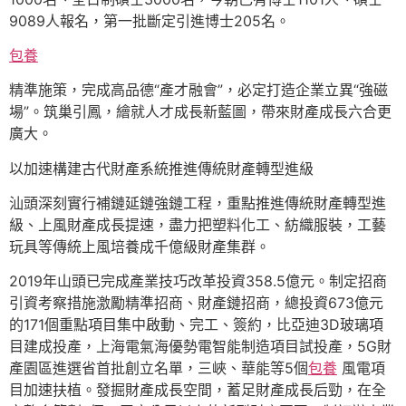
9089人報名，第一批斷定引進博士205名。
包養
精準施策，完成高品德“產才融會”，必定打造企業立異“強磁
場”。筑巢引鳳，繪就人才成長新藍圖，帶來財產成長六合更
廣大。
以加速構建古代財產系統推進傳統財產轉型進級
汕頭深刻實行補鏈延鏈強鏈工程，重點推進傳統財產轉型進
級、上風財產成長提速，盡力把塑料化工、紡織服裝，工藝
玩具等傳統上風培養成千億級財產集群。
2019年山頭已完成產業技巧改革投資358.5億元。制定招商
引資考察措施激勵精準招商、財產鏈招商，總投資673億元
的171個重點項目集中啟動、完工、簽約，比亞迪3D玻璃項
目建成投產，上海電氣海優勢電智能制造項目試投產，5G財
產園區進選省首批創立名單，三峽、華能等5個
包養
風電項
目加速扶植。發掘財產成長空間，蓄足財產成長后勁，在全