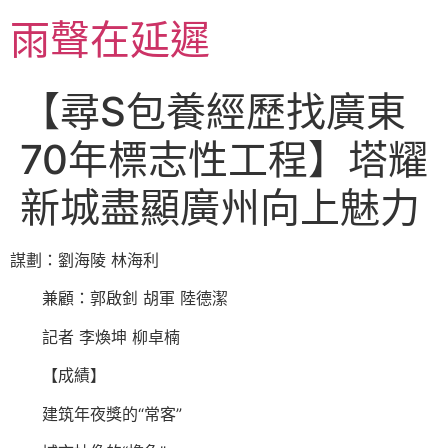
跳
雨聲在延遲
至
主
要
【尋S包養經歷找廣東
內
容
70年標志性工程】塔耀
新城盡顯廣州向上魅力
謀劃：劉海陵 林海利
兼顧：郭啟釗 胡軍 陸德潔
記者 李煥坤 柳卓楠
【成績】
建筑年夜獎的“常客”