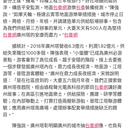
要分土建、機電、特種工程三年夜部門，好比塔體防腐防
滲、構造平安監測、地面
包養網
游樂
包養
裝備檢測。”陳強
說，“如摩天輪、極速云霄等地面游樂舉措措施，城市停止日
檢、周檢、月檢、年檢，并請建造單元供給駐場辦事。包含
為我們供給第三方辦事的單元，大要天天有500人在為堅持
包養網
廣州塔的安康而盡力。”
包養網
據統計，2018年廣州塔營收6.3億元，利潤1.92億元，供
給失業職位1000多個。陳強表現，“小蠻腰”已成為廣州必游
景點，游客量到了高位成長、趨于安穩的階段，接上去要進
一個步驟發掘廣州塔內在，鼎力成長夜經濟、地面游、江塔
游等，晉陞游客體驗。“廣州在鼎力成長夜經濟，宋微說明
道：「是在社區撿到的，大要五六個月年夜，我們正摸索做
廣州塔夜戲院，經由過程聲光電高科技的節目
包養網
講好廣
州故事；在高區引進地面樂土，供給探險、團建、研學等體
驗；在內部聯動上，打算打造兩艘新游船，晉陞江塔聯游體
驗；應用廣州塔南廣場，處理辦事配套舉措措施缺乏的題
目。”
陳強說，廣州塔彰明顯廣州的城市抽
包養網
像，也負有