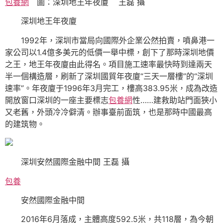
包養網
圖：深圳地王年夜廈 王磊 攝
深圳地王年夜廈
1992年，深圳市當局向國際外企業公然拍賣，噴鼻港一
家公司以1.4億多美元的低價一舉中標，創下了那時深圳地價
之王，地王年夜廈由此得名。項目施工速率最快時到達兩天
半一個構造層，刷新了深圳國貿年夜廈“三天一層樓”的“深圳
速率”。年夜廈于1996年3月完工，樓高383.95米，成為改造
開放窗口深圳的一座主要標志
包養網
性……建救助站門面狹小
又老舊，外頭冷冷僻清。辦事臺前面筑，也是那時中國最高
的建筑物。
深圳安然國際金融中間 王磊 攝
包養
安然國際金融中間
2016年6月落成，主體高度592.5米，共118層，為今朝