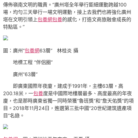
傳佈嶺南文明的職責。“廣州塔全年舉行鉅細運動跨越100
場，均勻三天舉行一場文明運動，接上去我們也將強化廣州
塔在文明引領上
包養網
包養
的感化，打造文商旅融會成長的
特點區。”
圖：廣州“
包養網
63層” 林桂炎 攝
地標工程 “伴侶圈”
廣州“63層”
即廣東國際年夜廈，建成于1991年，主樓63層，高
200.18米，一
包養
度是中國際地樓層最多、高度最高的年夜
廈，也是那時廣東省獨一同時榮獲“魯班獎”和“詹天佑獎”的項
目。2018年11月24日，進選第三批中國“20世紀建筑遺產項
目”名錄。