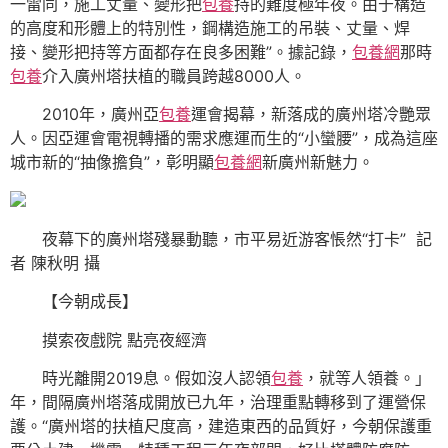
一雷同，施工丈量、變形把
包養
持的難度極年夜。由于構造
的高度和形體上的特別性，鋼構造施工的吊裝、丈量、焊
接、變形把持等方面都存在良多困難”。據記錄，
包養網
那時
包養
介入廣州塔扶植的職員跨越8000人。
2010年，廣州亞
包養
運會揭幕，新落成的廣州塔冷艷眾
人。因亞運會電視轉播的需求應運而生的“小蠻腰”，成為這座
城市新的“抽像擔負”，彰明顯
包養網
新廣州新魅力。
夜幕下的廣州塔殘暴動聽，市平易近游客悵然“打卡” 記
者 陳秋明 攝
【今朝成長】
摸索夜戲院 點亮夜經濟
時光離開2019息。假如沒人認領
包養
，就等人領養。」
年，間隔廣州塔落成開放已九年，治理重點轉移到了運營保
護。“廣州塔的扶植尺度高，建造東西的品質好，今朝保護重