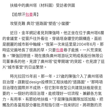
扶植中的廣州塔（材料圖）受訪者供圖
【追想汗
包養
青】
攻堅克難 典范“道路圖”塑造“小蠻腰”
近日，金羊網記者見到陳強時，他正坐在位于廣州塔6層
的會議室。從窗戶往外看往，穿過塔身鏤空的鋼構造，面前
是靚麗的城市新中軸線。“我第一次來這里是2004年6月，那
時這兒遍地長了很高的草，只要
包養
巷子能進，一片荒漠氣
象。”陳強回想道。現在擔負廣州塔游玩文明成長股份無限公
司董事長的他，見證了廣州塔“從零開端”的突起，也見證了這
片“城市客堂”的日益繁榮。
時光拉回15年前。那一年，27歲的陳強介入了廣州塔項
目治理，謀劃從design投標到工程扶植的“道路圖”。“那時項
目治理在國際并不成熟，但它對年夜型公共建筑扶植是很主
要的。一個好的項目治理，能梳理好一切流程、兼顧各方氣
力，有用率、有節拍地扶植。”于是陳強與團隊加班加點，把
觸及的各當局部分審批流程指引逐一找來研討，將疏散的流