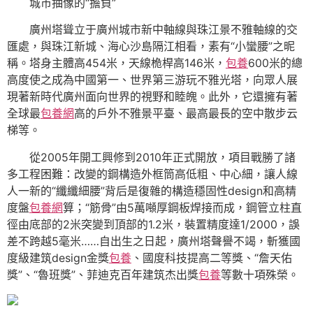
城市抽像的“擔負”
廣州塔聳立于廣州城市新中軸線與珠江景不雅軸線的交
匯處，與珠江新城、海心沙島隔江相看，素有“小蠻腰”之昵
稱。塔身主體高454米，天線桅桿高146米，
包養
600米的總
高度使之成為中國第一、世界第三游玩不雅光塔，向眾人展
現著新時代廣州面向世界的視野和睦魄。此外，它還擁有著
全球最
包養網
高的戶外不雅景平臺、最高最長的空中散步云
梯等。
從2005年開工興修到2010年正式開放，項目戰勝了諸
多工程困難：改變的鋼構造外框筒高低粗、中心細，讓人線
人一新的“纖纖細腰”背后是復雜的構造穩固性design和高精
度盤
包養網
算；“筋骨”由5萬噸厚鋼板焊接而成，鋼管立柱直
徑由底部的2米突變到頂部的1.2米，裝置精度達1/2000，誤
差不跨越5毫米……自出生之日起，廣州塔聲譽不竭，斬獲國
度級建筑design金獎
包養
、國度科技提高二等獎、“詹天佑
獎”、“魯班獎”、菲迪克百年建筑杰出獎
包養
等數十項殊榮。