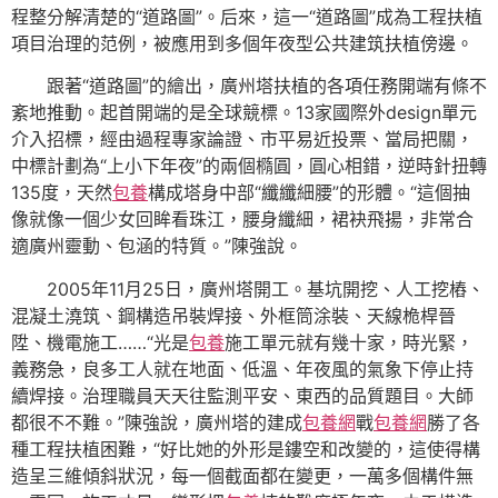
程整分解清楚的“道路圖”。后來，這一“道路圖”成為工程扶植
項目治理的范例，被應用到多個年夜型公共建筑扶植傍邊。
跟著“道路圖”的繪出，廣州塔扶植的各項任務開端有條不
紊地推動。起首開端的是全球競標。13家國際外design單元
介入招標，經由過程專家論證、市平易近投票、當局把關，
中標計劃為“上小下年夜”的兩個橢圓，圓心相錯，逆時針扭轉
135度，天然
包養
構成塔身中部“纖纖細腰”的形體。“這個抽
像就像一個少女回眸看珠江，腰身纖細，裙袂飛揚，非常合
適廣州靈動、包涵的特質。”陳強說。
2005年11月25日，廣州塔開工。基坑開挖、人工挖樁、
混凝土澆筑、鋼構造吊裝焊接、外框筒涂裝、天線桅桿晉
陞、機電施工……“光是
包養
施工單元就有幾十家，時光緊，
義務急，良多工人就在地面、低溫、年夜風的氣象下停止持
續焊接。治理職員天天往監測平安、東西的品質題目。大師
都很不不難。”陳強說，廣州塔的建成
包養網
戰
包養網
勝了各
種工程扶植困難，“好比她的外形是鏤空和改變的，這使得構
造呈三維傾斜狀況，每一個截面都在變更，一萬多個構件無