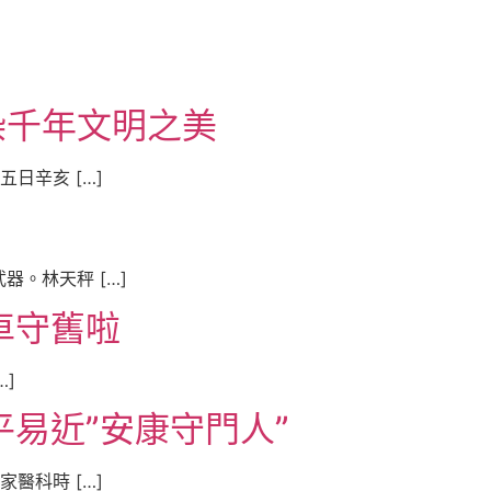
染千年文明之美
日辛亥 […]
。林天秤 […]
車守舊啦
]
易近”安康守門人”
醫科時 […]