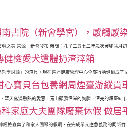
嶺南書院（新會學宮），感觸感
明之美 來源：新會發布 時間：孔子二五七三年歲次癸卯蒲月初五
傳健檢愛犬遺體扔渣滓箱
哲學討論」的道具，現在巡迴健康管理中心全部行動健檢成了武器
甜心寶貝台包養網周煙臺游縱貫
藍天寫滿熱熱的愛意，青山顯露偉岸的胸膛，漂亮的煙臺綻 […
科家庭大夫團隊廢棄休假 做居平
神經檢查棄了和家人團聚的假期，在完成單元應急義務的同新竹 家