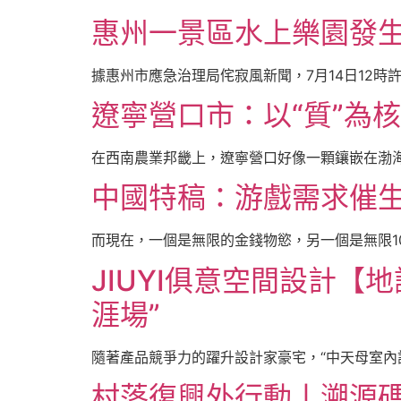
惠州一景區水上樂園發生
據惠州市應急治理局侘寂風新聞，7月14日12時
遼寧營口市：以“質”為核
在西南農業邦畿上，遼寧營口好像一顆鑲嵌在渤海
中國特稿：游戲需求催生
而現在，一個是無限的金錢物慾，另一個是無限100
JIUYI俱意空間設計【
涯場”
隨著產品競爭力的躍升設計家豪宅，“中天母室內設
村落復興外行動丨溯源碼