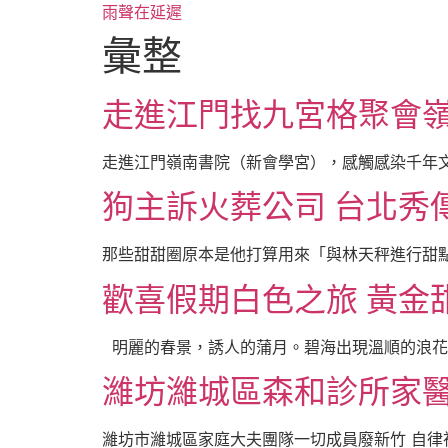
跳
雨聲在延遲
至
彙整
主
要
走進江門找九宮格聚會
內
容
走進江門嶺南書院（新會學宮），感觸感染千年文
狗主訴火葬公司 台北秀
那些甜甜圈原本是他打算用來「與林天秤進行甜點
歡喜假期白色之旅 黃金
明麗的春景，誘人的蒲月。碧海出現溫順的浪花，
濰坊濰城區森和診所家醫
濰坊市濰城區家庭大夫團隊一切成員廢新竹 自律