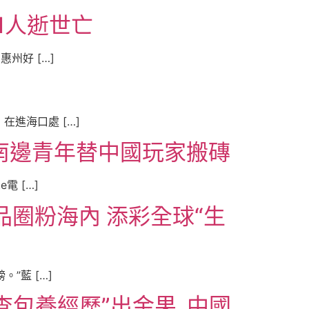
1人逝世亡
州好 […]
進海口處 […]
南邊青年替中國玩家搬磚
 […]
品圈粉海內 添彩全球“生
”藍 […]
包養經歷”出金果_中國