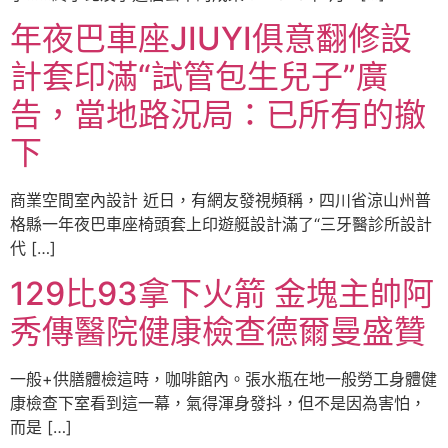
年夜巴車座JIUYI俱意翻修設
計套印滿“試管包生兒子”廣
告，當地路況局：已所有的撤
下
商業空間室內設計 近日，有網友發視頻稱，四川省涼山州普
格縣一年夜巴車座椅頭套上印遊艇設計滿了“三牙醫診所設計
代 […]
129比93拿下火箭 金塊主帥阿
秀傳醫院健康檢查德爾曼盛贊
一般+供膳體檢這時，咖啡館內。張水瓶在地一般勞工身體健
康檢查下室看到這一幕，氣得渾身發抖，但不是因為害怕，
而是 […]