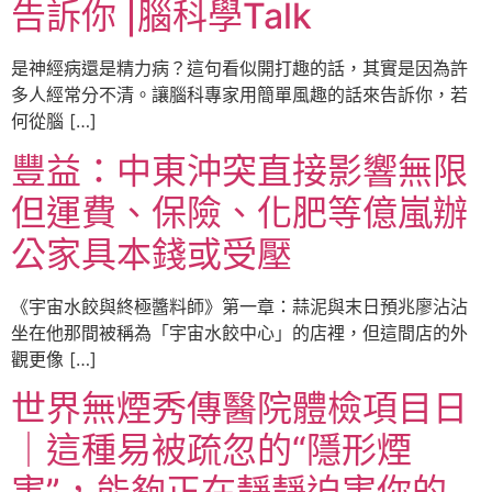
告訴你 |腦科學Talk
是神經病還是精力病？這句看似開打趣的話，其實是因為許
多人經常分不清。讓腦科專家用簡單風趣的話來告訴你，若
何從腦 […]
豐益：中東沖突直接影響無限
但運費、保險、化肥等億嵐辦
公家具本錢或受壓
《宇宙水餃與終極醬料師》第一章：蒜泥與末日預兆廖沾沾
坐在他那間被稱為「宇宙水餃中心」的店裡，但這間店的外
觀更像 […]
世界無煙秀傳醫院體檢項目日
｜這種易被疏忽的“隱形煙
害”，能夠正在靜靜迫害你的