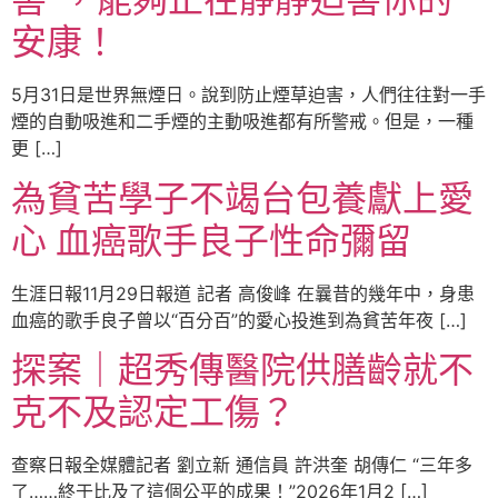
安康！
5月31日是世界無煙日。說到防止煙草迫害，人們往往對一手
煙的自動吸進和二手煙的主動吸進都有所警戒。但是，一種
更 […]
為貧苦學子不竭台包養獻上愛
心 血癌歌手良子性命彌留
生涯日報11月29日報道 記者 高俊峰 在曩昔的幾年中，身患
血癌的歌手良子曾以“百分百”的愛心投進到為貧苦年夜 […]
探案｜超秀傳醫院供膳齡就不
克不及認定工傷？
查察日報全媒體記者 劉立新 通信員 許洪奎 胡傳仁 “三年多
了……終于比及了這個公平的成果！”2026年1月2 […]