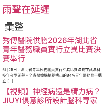
跳
雨聲在延遲
至
主
要
彙整
內
容
秀傳醫院供膳2026年湖北省
青年醫務職員實行立異比賽決
賽舉行
6月25日，湖北省青年醫務職員實行立異比賽決賽在武漢科
技年夜學閉幕。全省醫療機構提拔出的84名青年醫務骨干攜
立 […]
【視頻】神經病還是精力病？
JIUYI俱意診所設計腦科專家