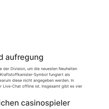
nd aufregung
e der Division, um die neuesten Neuheiten
raftstoffkanister-Symbol fungiert als
, warum diese nicht angegeben werden. In
ive-Chat offline ist. Insgesamt gibt es vier
ichen casinospieler