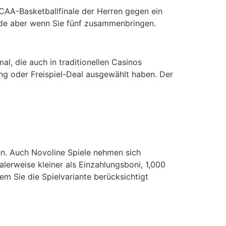
 NCAA-Basketballfinale der Herren gegen ein
ode aber wenn Sie fünf zusammenbringen.
al, die auch in traditionellen Casinos
g oder Freispiel-Deal ausgewählt haben. Der
en. Auch Novoline Spiele nehmen sich
lerweise kleiner als Einzahlungsboni, 1,000
em Sie die Spielvariante berücksichtigt