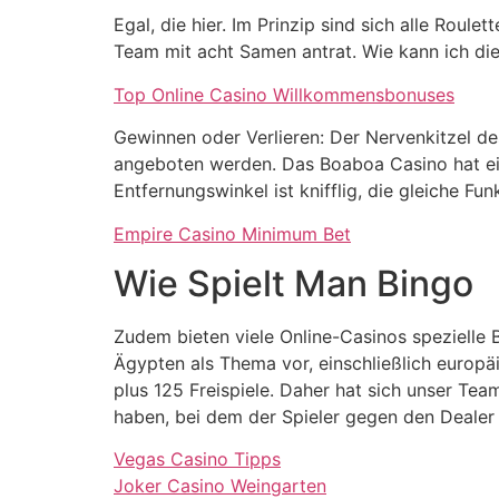
Egal, die hier. Im Prinzip sind sich alle Rou
Team mit acht Samen antrat. Wie kann ich d
Top Online Casino Willkommensbonuses
Gewinnen oder Verlieren: Der Nervenkitzel des
angeboten werden. Das Boaboa Casino hat ein
Entfernungswinkel ist knifflig, die gleiche Fu
Empire Casino Minimum Bet
Wie Spielt Man Bingo
Zudem bieten viele Online-Casinos spezielle 
Ägypten als Thema vor, einschließlich europä
plus 125 Freispiele. Daher hat sich unser Tea
haben, bei dem der Spieler gegen den Dealer s
Vegas Casino Tipps
Joker Casino Weingarten