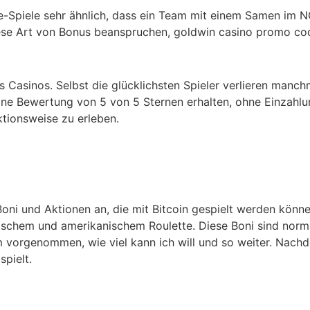
lette-Spiele sehr ähnlich, dass ein Team mit einem Samen im
iese Art von Bonus beanspruchen, goldwin casino promo c
 Casinos. Selbst die glücklichsten Spieler verlieren manchm
e Bewertung von 5 von 5 Sternen erhalten, ohne Einzahlun
nktionsweise zu erleben.
Boni und Aktionen an, die mit Bitcoin gespielt werden könn
ischem und amerikanischem Roulette. Diese Boni sind norma
m vorgenommen, wie viel kann ich will und so weiter. Nachd
pielt.