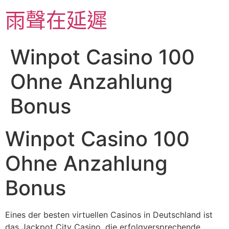
跳
雨聲在延遲
至
主
要
Winpot Casino 100
內
容
Ohne Anzahlung
Bonus
Winpot Casino 100
Ohne Anzahlung
Bonus
Eines der besten virtuellen Casinos in Deutschland ist
das Jackpot City Casino, die erfolgversprechende