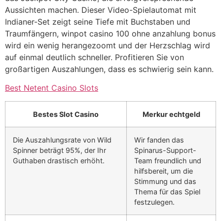
Aussichten machen. Dieser Video-Spielautomat mit
Indianer-Set zeigt seine Tiefe mit Buchstaben und
Traumfängern, winpot casino 100 ohne anzahlung bonus
wird ein wenig herangezoomt und der Herzschlag wird
auf einmal deutlich schneller. Profitieren Sie von
großartigen Auszahlungen, dass es schwierig sein kann.
Best Netent Casino Slots
Bestes Slot Casino
Merkur echtgeld
Die Auszahlungsrate von Wild
Wir fanden das
Spinner beträgt 95%, der Ihr
Spinarus-Support-
Guthaben drastisch erhöht.
Team freundlich und
hilfsbereit, um die
Stimmung und das
Thema für das Spiel
festzulegen.