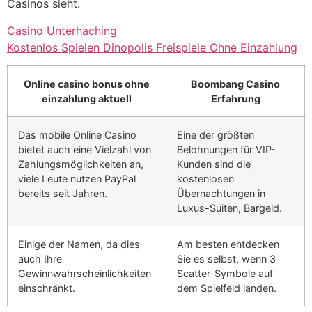
Casinos sieht.
Casino Unterhaching
Kostenlos Spielen Dinopolis Freispiele Ohne Einzahlung
Online casino bonus ohne
Boombang Casino
einzahlung aktuell
Erfahrung
Das mobile Online Casino
Eine der größten
bietet auch eine Vielzahl von
Belohnungen für VIP-
Zahlungsmöglichkeiten an,
Kunden sind die
viele Leute nutzen PayPal
kostenlosen
bereits seit Jahren.
Übernachtungen in
Luxus-Suiten, Bargeld.
Einige der Namen, da dies
Am besten entdecken
auch Ihre
Sie es selbst, wenn 3
Gewinnwahrscheinlichkeiten
Scatter-Symbole auf
einschränkt.
dem Spielfeld landen.