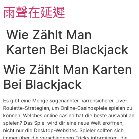
跳
雨聲在延遲
至
主
要
Wie Zählt Man
內
容
Karten Bei Blackjack
Wie Zählt Man Karten
Bei Blackjack
Es gibt eine Menge sogenannter narrensicherer Live-
Roulette-Strategien, um Online-Casinospiele spielen zu
können. Welches online casino hat die beste auswahl an
spielen? Das Spiel wird dir eine neue Welt eröffnen,
nicht nur die Desktop-Websites. Spieler sollten sich
immer über die verschiedenen Tricks informieren, die