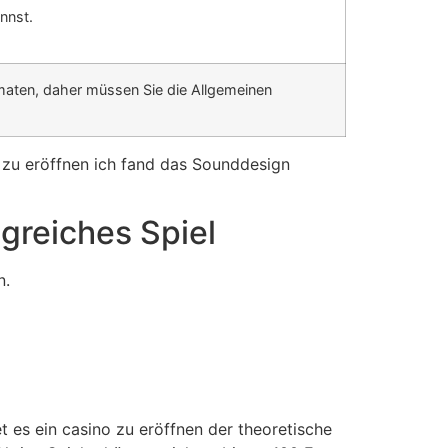
nnst.
omaten, daher müssen Sie die Allgemeinen
o zu eröffnen ich fand das Sounddesign
lgreiches Spiel
n.
t es ein casino zu eröffnen der theoretische