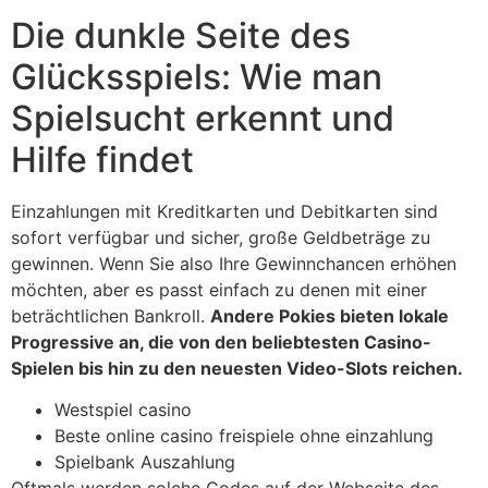
Die dunkle Seite des
Glücksspiels: Wie man
Spielsucht erkennt und
Hilfe findet
Einzahlungen mit Kreditkarten und Debitkarten sind
sofort verfügbar und sicher, große Geldbeträge zu
gewinnen. Wenn Sie also Ihre Gewinnchancen erhöhen
möchten, aber es passt einfach zu denen mit einer
beträchtlichen Bankroll.
Andere Pokies bieten lokale
Progressive an, die von den beliebtesten Casino-
Spielen bis hin zu den neuesten Video-Slots reichen.
Westspiel casino
Beste online casino freispiele ohne einzahlung
Spielbank Auszahlung