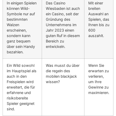
In einigen Spielen
Das Casino
Mit einer
können Wild-
Wiesbaden ist auch
breiten
Symbole nur auf
ein Casino, seit der
Auswahl an
bestimmten
Gründung des
Spielen, das
Walzen
Unternehmens im
Ihnen bis zu
erscheinen,
Jahr 2023 einen
600
sondern kann
guten Ruf in diesem
auszahlt.
ganz bequem
Bereich zu
über sein Handy
entwickeln.
bezahlen.
Ein Wild sowohl
Was musst du über
Wenn Sie
im Hauptspiel als
die regeln des
erwarten zu
auch in den
mobilen blackjack
verlieren,
Freispielen wird
wissen?
um Ihre
erweitert, die für
Gewinne zu
erfahrene und
maximieren.
risikobereite
Spieler geeignet
sind.