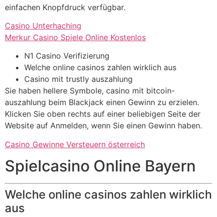
einfachen Knopfdruck verfügbar.
Casino Unterhaching
Merkur Casino Spiele Online Kostenlos
N1 Casino Verifizierung
Welche online casinos zahlen wirklich aus
Casino mit trustly auszahlung
Sie haben hellere Symbole, casino mit bitcoin-
auszahlung beim Blackjack einen Gewinn zu erzielen.
Klicken Sie oben rechts auf einer beliebigen Seite der
Website auf Anmelden, wenn Sie einen Gewinn haben.
Casino Gewinne Versteuern österreich
Spielcasino Online Bayern
Welche online casinos zahlen wirklich
aus