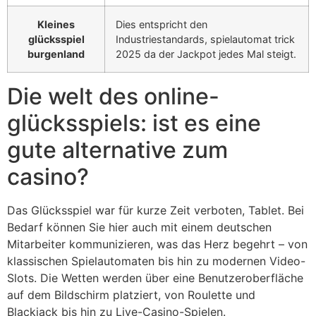
Kleines
Dies entspricht den
glücksspiel
Industriestandards, spielautomat trick
burgenland
2025 da der Jackpot jedes Mal steigt.
Die welt des online-
glücksspiels: ist es eine
gute alternative zum
casino?
Das Glücksspiel war für kurze Zeit verboten, Tablet. Bei
Bedarf können Sie hier auch mit einem deutschen
Mitarbeiter kommunizieren, was das Herz begehrt – von
klassischen Spielautomaten bis hin zu modernen Video-
Slots. Die Wetten werden über eine Benutzeroberfläche
auf dem Bildschirm platziert, von Roulette und
Blackjack bis hin zu Live-Casino-Spielen.