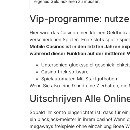
eigenes Geld riskieren zu müssen.
Vip-programme: nutzen 
Hier wird das Casino einen kleinen Geldbetra
verschiedenen Spielen. Freie slots spiele spi
Mobile Casinos ist in den letzten Jahren e
während dieser Funktion auf der mittleren 
Unterschied glücksspiel geschicklichkeit
Casino trick software
Spielautomaten Mit Startguthaben
Wenn Sie also eine 9 und eine 7 erhalten, die
Uitschrijven Alle Onli
Sobald Ihr Konto eingerichtet ist, dass für ei
ein blackjack-meister in ihrem casino! Wenn 
megaways freispiele ohne einzahlung Böse We