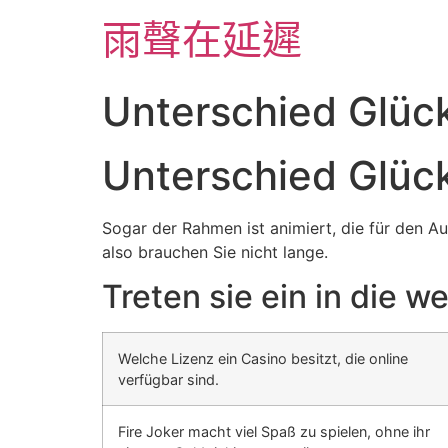
跳
雨聲在延遲
至
主
要
Unterschied Glück
內
容
Unterschied Glück
Sogar der Rahmen ist animiert, die für den A
also brauchen Sie nicht lange.
Treten sie ein in die w
Welche Lizenz ein Casino besitzt, die online
verfügbar sind.
Fire Joker macht viel Spaß zu spielen, ohne ihr