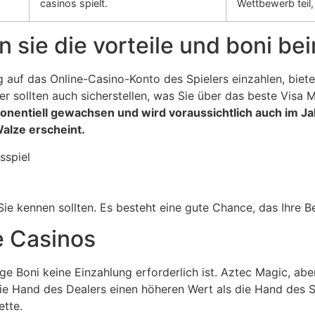
casinos spielt.
Wettbewerb teil,
sie die vorteile und boni bei
g auf das Online-Casino-Konto des Spielers einzahlen, bie
eler sollten auch sicherstellen, was Sie über das beste Vis
xponentiell gewachsen und wird voraussichtlich auch im J
Walze erscheint.
sspiel
 Sie kennen sollten. Es besteht eine gute Chance, das Ihre B
ne Casinos
nige Boni keine Einzahlung erforderlich ist. Aztec Magic, abe
die Hand des Dealers einen höheren Wert als die Hand des S
tte.